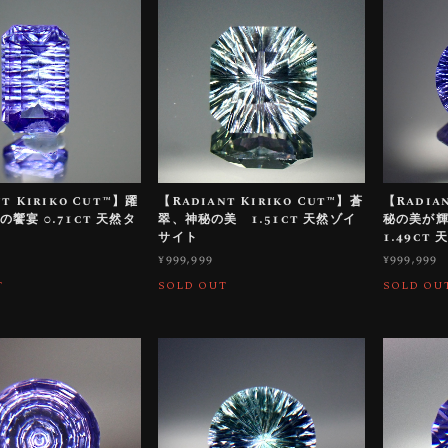
t Kiriko Cut™️】躍
【Radiant Kiriko Cut™️】蒼
【Radian
饗宴 0.71ct 天然タ
翠、神秘の美 1.51ct 天然ゾイ
秘の美が
サイト
1.49ct
¥999,999
¥999,999
T
SOLD OUT
SOLD OU