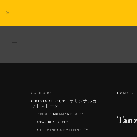
Home
CATEGORY
Original Cut オリジナルカ
ットストーン
Bright Brilliant Cut®︎
Ta
Star Rose Cut™︎
Old Mine Cut “Refined”™︎