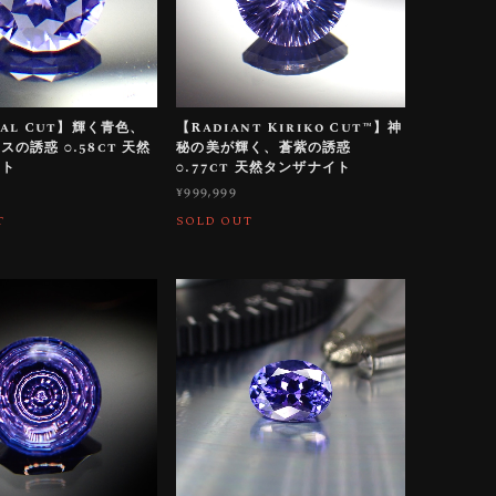
nal Cut】輝く青色、
【Radiant Kiriko Cut™️】神
の誘惑 0.58ct 天然
秘の美が輝く、蒼紫の誘惑
イト
0.77ct 天然タンザナイト
¥999,999
T
SOLD OUT