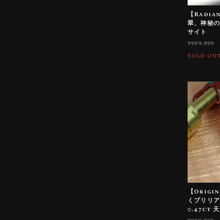
【Radian
翠、神秘の美
サイト
¥999,999
SOLD OU
【Origi
くブリリ
0.47ct