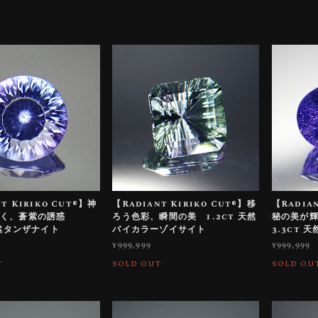
t Kiriko Cut®︎】神
【Radiant Kiriko Cut®︎】移
【Radian
輝く、蒼紫の誘惑
ろう色彩、瞬間の美 1.2ct 天然
秘の美が
天然タンザナイト
バイカラーゾイサイト
3.3ct 
¥999,999
¥999,999
T
SOLD OUT
SOLD OU