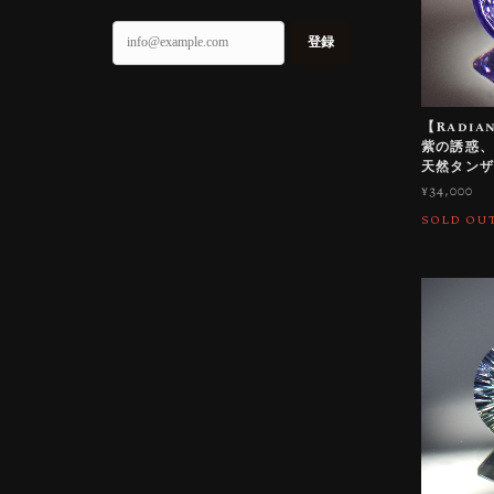
登録
【Radian
紫の誘惑、
天然タン
¥34,000
SOLD OU