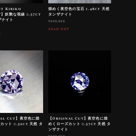
t Kiriko
煌めく夜空色の宝石 1.48ct 天然
”】妖艶な視線 0.57ct
タンザナイト
ザナイト
¥999,999
SOLD OUT
T
nal Cut】夜空色に煌
【Original Cut】夜空色に煌
ット 0.32ct 天然 タ
めくローズカット 0.37ct 天然 タ
ト
ンザナイト