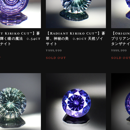
t Kiriko Cut™️】蒼
【Radiant Kiriko Cut™️】蒼
【Origi
輝く瞳の魔法 0.54ct
翠、神秘の美 0.90ct 天然ゾイ
ブリリアンス
ザナイト
サイト
タンザナ
¥999,999
¥999,999
T
SOLD OUT
SOLD OU