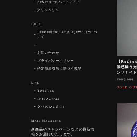
Benitoite ベニトアイト
クリソベリル
GUIDE
Frederick’s Gems&Jewelryにつ
いて
お問い合わせ
プライバシーポリシー
【Radian
動感漂う光の
特定商取引法に基づく表記
ンザナイト
¥999,999
LINK
SOLD OU
Twitter
Instagram
Official Site
Mail Magazine
新商品やキャンペーンなどの最新情
報をお届けいたします。