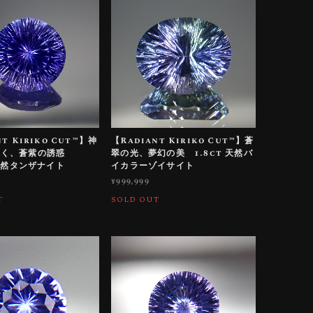
t Kiriko Cut™️】神
【Radiant Kiriko Cut™️】蒼
輝く、蒼紫の誘惑
翠の光、夢幻の美 1.8ct 天然バ
 天然タンザナイト
イカラーゾイサイト
¥999,999
T
SOLD OUT