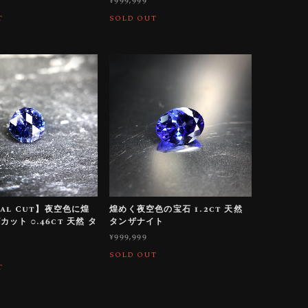
¥999,999
T
SOLD OUT
nal Cut】夜空色に煌
煌めく夜空色の宝石 1.2ct 天然
ット 0.46ct 天然 タ
タンザナイト
ト
¥999,999
SOLD OUT
T