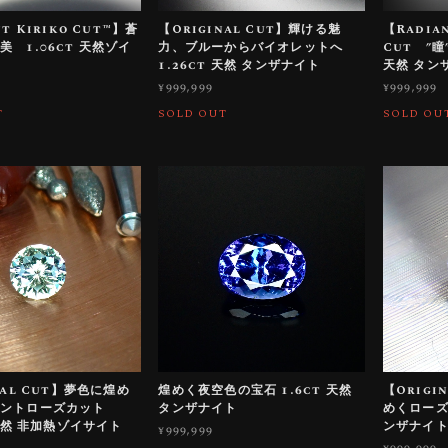
t Kiriko Cut™️】蒼
【Original Cut】輝ける魅
【Radian
 1.06ct 天然ゾイ
力、ブルーからバイオレットへ
Cut ”瞳
1.26ct 天然 タンザナイト
天然 タン
¥999,999
¥999,999
T
SOLD OUT
SOLD OU
nal Cut】夢色に煌め
煌めく夜空色の宝石 1.6ct 天然
【Origi
アントローズカット
タンザナイト
めくローズカ
 天然 非加熱ゾイサイト
ンザナイ
¥999,999