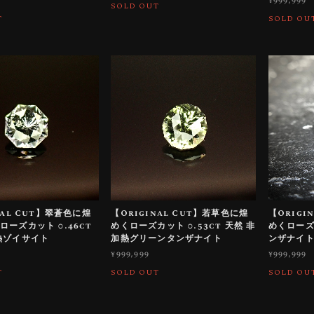
¥999,999
SOLD OUT
T
SOLD OU
nal Cut】翠蒼色に煌
【Original Cut】若草色に煌
【Origi
ーズカット 0.46ct
めくローズカット 0.53ct 天然 非
めくローズカ
熱ゾイサイト
加熱グリーンタンザナイト
ンザナイ
¥999,999
¥999,999
T
SOLD OUT
SOLD OU