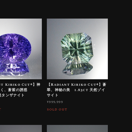
t Kiriko Cut®︎】神
【Radiant Kiriko Cut®︎】蒼
輝く、蒼紫の誘惑
翠、神秘の美 1.83ct 天然ゾイ
天然タンザナイト
サイト
¥999,999
T
SOLD OUT