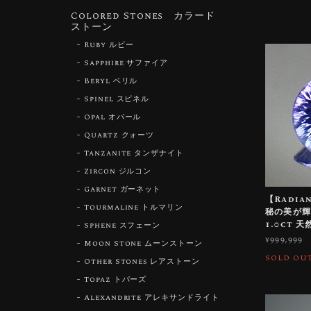
Colored Stones カラード
ストーン
Ruby ルビー
Sapphire サファイア
Beryl ベリル
Spinel スピネル
Opal オパール
Quartz クォーツ
Tanzanite タンザナイト
Zircon ジルコン
Garnet ガーネット
【Radian
Tourmaline トルマリン
秘の美が
1.0ct 
Sphene スフェーン
¥999,999
Moon Stone ムーンストーン
SOLD OU
Other Stones レアストーン
Topaz トパーズ
Alexandrite アレキサンドライト