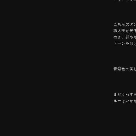
こちらのタ
職人技が光
めき、鮮や
トーンを傾
青紫色の美
まだうっす
ルーはいか