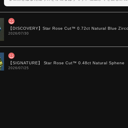
【DISCOVERY】Star Rose Cut™️ 0.72ct Natural Blue Zirc
2026/07/30
【SIGNATURE】 Star Rose Cut™️ 0.48ct Natural Sphene
2026/07/25
【DISCOVERY】Star Rose Cut™️ 0.87ct Natural Blue Zirc
2026/07/23