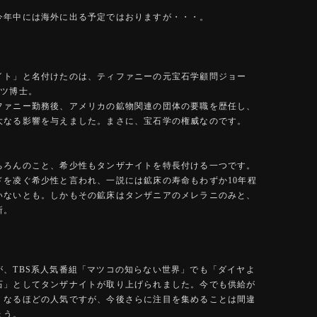
今年中には海外に出る予定ではおりますが・・・。
イト」と名付けたのは、ティファニーの元宝石学顧問ジョー
ンツ博士。
ファニー勤務後、アメリカの鉱物関連の団体の要職を歴任し、
大なる影響を与えました。まさに、宝石学の権威なのです。
ちろんのこと、希少性もタンザナイトを特長付ける一つです。
ドを凌ぐ希少性と言われ、一説には鉱床の寿命もわずか10年程
いないとも。しかもその鉱床はタンザニアのメレラニのみと、
所。
が、TBS系人気番組「マツコの知らない世界」でも「ダイヤよ
石」としてタンザナイトが取り上げられました。今でも供給が
くなるほどの人気ですが、今後さらに注目を集めることは間違
ょう。