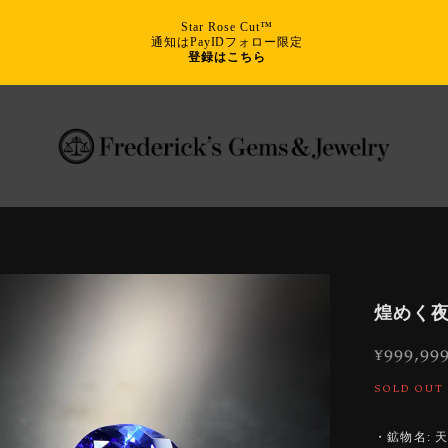
Star Rose Cut™
通知はPayIDフォロー限定
登録はこちら
煌めく夜
¥999,99
SOLD OUT
・鉱物名: 