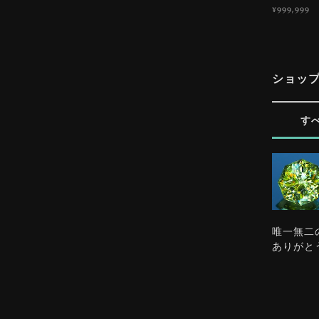
¥999,999
ショッ
す
唯一無二
ありがと