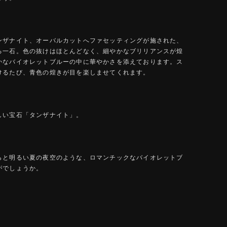
ンザナイト、オーバルカットへファセッティングが施された、
る一石。色の抜けはほとんどなく、細やかなブリリアンスが煌
かなバイオレットブルーの中に華やかさを添えております。ス
けるたび、青色の煌きが目を楽しませてくれます。
しい宝石「タンザナイト」。
らと明るい夏の夜空のような、ロマンチックなバイオレットブ
がでしょうか。