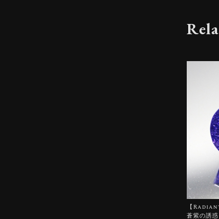
Rela
【Radian
蒼紫の誘惑