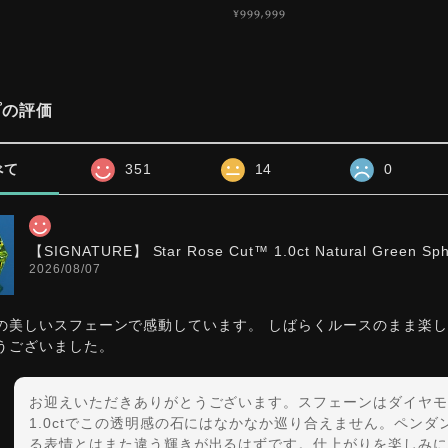
¥999,999
プの評価
べて
351
14
0
【SIGNATURE】 Star Rose Cut™️ 1.0ct Natural Green Sp
2026/08/07
の美しいスフェーンで感動しています。 しばらくルースのまま楽
うございました。
お迎えいただきありがとうございます。スフェーンはダイヤモ
1.0ctでこの透明感の石にはなかなか巡り合えません。ペン
る表情とはまた違う輝きが出るはずです。仕上がりを楽しみに