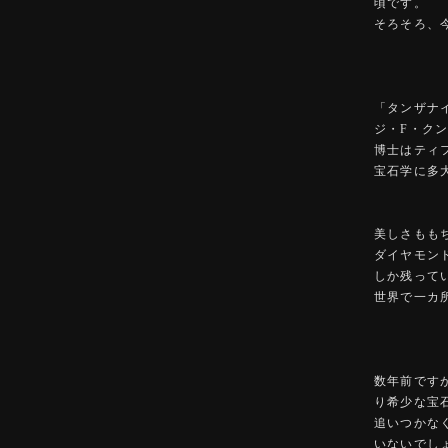
頃です。
そろそろ、
「タンザナ
ジ・F・ク
博士はティ
宝石学に多
美しさもも
ダイヤモン
しか残って
世界で一カ
数年前です
り希少な宝
追いつかな
いないでし