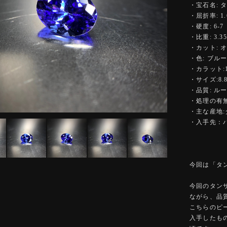
・宝石名: 
・屈折率: 1.6
・硬度: 6-7
・比重: 3.35
・カット: 
・色: ブル
・カラット:1.
・サイズ:8.86
・品質: ル
・処理の有無
・主な産地
・入手先：
今回は「タ
今回のタンザ
ながら、品
こちらのピ
入手したも