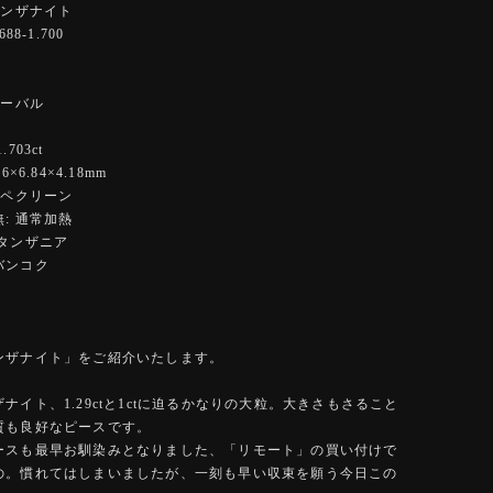
タンザナイト
88-1.700
オーバル
ー
703ct
×6.84×4.18mm
ーペクリーン
: 通常加熱
:タンザニア
バンコク
ンザナイト」をご紹介いたします。
ナイト、1.29ctと1ctに迫るかなりの大粒。大きさもさること
質も良好なピースです。
ースも最早お馴染みとなりました、「リモート」の買い付けで
の。慣れてはしまいましたが、一刻も早い収束を願う今日この