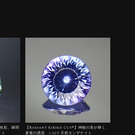
ろう色彩、瞬間
【Radiant Kiriko Cut®︎】神秘の美が輝く、
イト
蒼紫の誘惑 1.0ct 天然タンザナイト