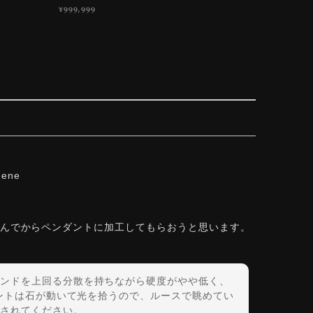
¥999,999
hene
しんでからペンダントに加工してもらおうと思います。
ンドを上回る分散を持ちながら硬度がやや低く、
ダントは石が動いて光を拾うので、ルースで眺めてい
されてください。