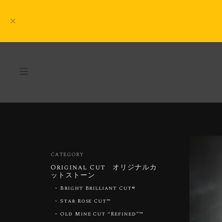
CATEGORY
Original Cut オリジナルカ
ットストーン
Bright Brilliant Cut®︎
Star Rose Cut™︎
Old Mine Cut “Refined”™︎