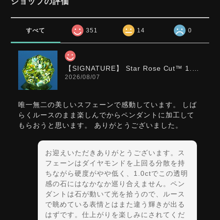
ショップの評価
すべて
351
14
0
【SIGNATURE】 Star Rose Cut™️ 1.0ct Natural Green Sphene
2026/08/07
唯一無二の美しいスフェーンで感動しています。 しば
らくルースのまま楽しんでからペンダントに加工して
もらおうと思います。 ありがとうございました。
お迎えいただきありがとうございます。ス
フェーンはダイヤモンドを上回る分散を持
ちながら硬度がやや低く、1.0ctでこの透明
感の石にはなかなか巡り合えません。ペン
ダントは石が動いて光を拾うので、ルース
で眺めている表情とはまた違う輝きが出る
はずです。仕上がりを楽しみにされてくだ