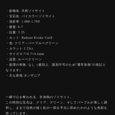
・鉱物名: 天然ゾイサイト
・宝石名: バイカラーゾイサイト
・屈折率: 1.688-1.700
・硬度: 6-7
・比重: 3.35
・カット: Radiant Kiriko Cut®︎
・色: クリア～パープル〜グリーン
・カラット:1.23ct
・サイズ:6.7×6.7×4.4mm
・品質: ルーペクリーン
・処理の有無: なし（鑑別上、識別不可のため”通常加熱”の表記と
なります）
・主な産地:タンザニア
一瞬で心を奪われる、非加熱のゾイサイト。
この特別な宝石は、クリア、グリーン、そしてパープルが美しく調
和し、まるで自然が描く虹の一部を手元に収めたかのような色彩を
持っています。