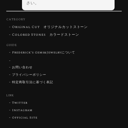
さい。
CATEGORY
Original Cut オリジナルカットストーン
【DISCOVERY】Star Rose Cut™️ 0.72ct Natural Blue Zircon
Colored Stones カラードストーン
2026/07/30
GUIDE
Frederick’s Gems&Jewelryについて
【SIGNATURE】 Star Rose Cut™️ 0.48ct Natural Sphene
2026/07/25
お問い合わせ
プライバシーポリシー
特定商取引法に基づく表記
【DISCOVERY】Star Rose Cut™️ 0.87ct Natural Blue Zircon
LINK
2026/07/23
Twitter
Instagram
Official Site
【DISCOVERY】Star Rose Cut™️ 0.51ct Natural Sphene