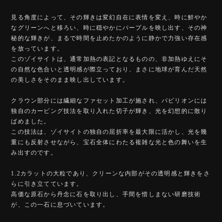
見る角度によって、その輝きは変幻自在に表情を変え、時に鮮やか
なグリーンへと移ろい、時に穏やかにパープルを映し出す、その神
秘的な輝きが、まるで時間を止めたかのように静かで力強い存在感
を放っています。
このゾイサイトは、通常加熱の表記となるものの、非加熱ゆえにそ
の自然な色合いと透明感が際立っており、まさに地球が育んだ天然
の美しさをそのまま映し出しています。
クラウン部分には繊細なファセット加工が施され、パビリオンには
独自のカービング技法を取り入れた切子が輝き、光を幻想的に散り
ばめました。
この技法は、ゾイサイトの独自の屈折率を最大限に活かし、光を幾
重にも反射させながら、宝石全体にわたる複雑な光と色の舞いを生
み出すのです。
1.2カラットの大粒であり、クリーンな内部がその透明感と輝きをさ
らに引き立てています。
高価な原石から丹念に石を取り出し、手間を惜しまない研磨技術
が、この一石に息づいています。