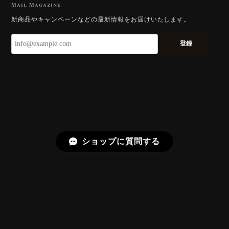
2026/07/23
Mail Magazine
新商品やキャンペーンなどの最新情報をお届けいたします。
ずっと待ち望んでいたカットを運よく購入できて嬉し
いです。 ウルウルとギラギラを一度に見ることができ
登録
る不思議なカットだと感じました。強い煌めきだけで
はないスフェーンの新たな一面を知ることができて感
動しております。 この度はありがとうございました。
お迎えいただきありがとうございます。
「ウルウルとギラギラを一度に」——まさ
にその両立を狙って設計したカットですの
で、そう感じていただけたことがなにより
ショップに質問する
です。Star Rose Cut™ は中心から外へ広
がる構成で、スフェーン特有の強い分散を
やわらかく受け止めるようにしています。
長くお楽しみいただけますように。
【DISCOVERY】 Bright Brilliant Cut®︎ “145 Facets” 0.45ct Natural Sphene
プライバシーポリシー
特定商取引法に基づく表記