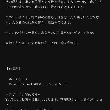
その輝きは、単なる宝石という枠を超え、まるで一つの「作品」と
しての価値を持ち、時を超えて愛され続けるでしょう。
このゾイサイトが持つ神秘の色彩と輝きは、ただ美しいだけでな
く、見る者の心に深く響き、感動を与えます。
今、この特別な一石を、あなたのお手元へいかがでしょうか。
大地と光が織りなす奇跡の美、その一瞬を永遠に。
【付属品】
・ルースケース
・Radiant Kiriko Cut®︎ギャランティカード
※アプリでご覧の皆様へ
YouTubeに動画を掲載しております。下記URLよりご覧くださいま
せ。
https://youtu.be/omHNRPlMb_Y