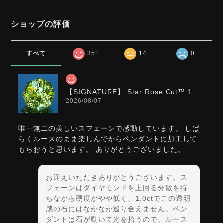
ショップの評価
すべて
351
14
0
【SIGNATURE】 Star Rose Cut™️ 1.0ct Natural Green Sphene
2026/08/07
唯一無二の美しいスフェーンで感動しています。 しば
らくルースのまま楽しんでからペンダントに加工して
もらおうと思います。 ありがとうございました。
お迎えいただきありがとうございます。ス
フェーンはダイヤモンドを上回る分散を持
ちながら硬度がやや低く、1.0ctでこの透明
感の石にはなかなか巡り合えません。ペン
ダントは石が動いて光を拾うので、ルース