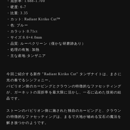
・屈折率: 1.688-1.700
・硬度: 6-7
・比重: 3.35
・カット: Radiant Kiriko Cut™️
・色: ブルー
・カラット:0.71ct
・サイズ:6.6×4.0mm
・品質: ルーペクリーン（僅かな研磨跡あり）
・処理の有無: 加熱
・主な産地:タンザニア
今回ご紹介する新作 "Radiant Kiriko Cut” タンザナイトは、まさに
光の奏でるシンフォニー。
パビリオン側のカービングとクラウンの特徴的なファセッティング
が、ガーネットの屈折率を最大限に活かし、一石に込めた技術の結
晶です。
ストーンのパビリオン側に施された独自のカービングと、クラウン
の特徴的なファセッティングは、まるで大地が秘める宝石の魔法を
解き放つかのようです。