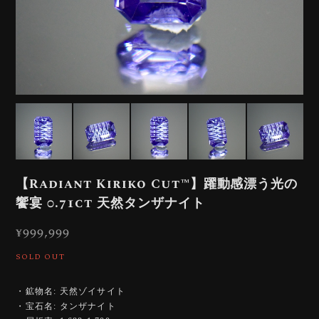
【Radiant Kiriko Cut™️】躍動感漂う光の
饗宴 0.71ct 天然タンザナイト
¥999,999
SOLD OUT
・鉱物名: 天然ゾイサイト
・宝石名: タンザナイト