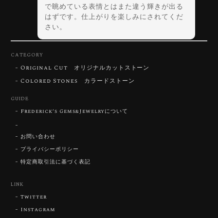
で眺めている表情とはまた違う輝きが出る
はずです。仕上がりを楽しみにされてくだ
さい。
CATEGORY
Original Cut オリジナルカットストーン
【DISCOVERY】Star Rose Cut™️ 0.72ct Natural Blue Zircon
Colored Stones カラードストーン
2026/07/30
GUIDE
Frederick’s Gems&Jewelryについて
【SIGNATURE】 Star Rose Cut™️ 0.48ct Natural Sphene
2026/07/25
お問い合わせ
プライバシーポリシー
特定商取引法に基づく表記
【DISCOVERY】Star Rose Cut™️ 0.87ct Natural Blue Zircon
LINK
2026/07/23
Twitter
Instagram