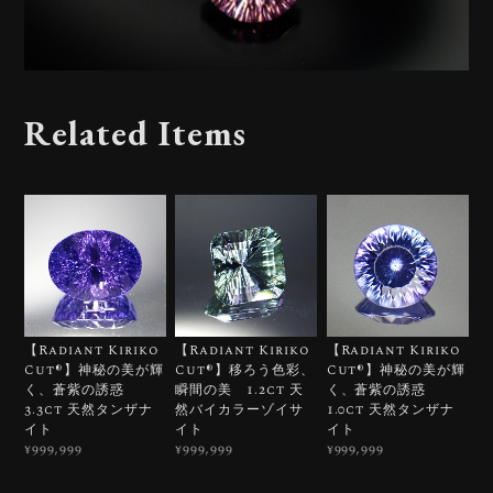
Related Items
【Radiant Kiriko
【Radiant Kiriko
【Radiant Kiriko
Cut®︎】神秘の美が輝
Cut®︎】移ろう色彩、
Cut®︎】神秘の美が輝
く、蒼紫の誘惑
瞬間の美 1.2ct 天
く、蒼紫の誘惑
3.3ct 天然タンザナ
然バイカラーゾイサ
1.0ct 天然タンザナ
イト
イト
イト
¥999,999
¥999,999
¥999,999