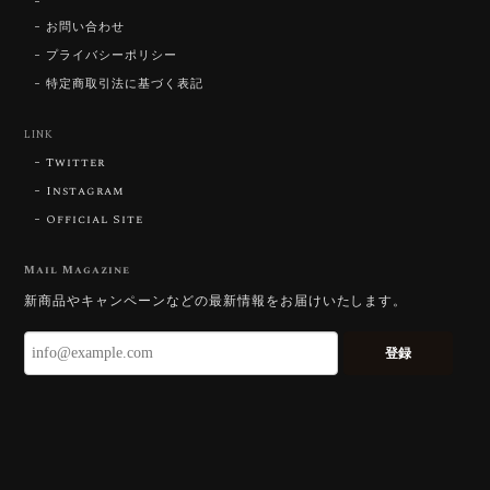
【SIGNATURE】 Star Rose Cut™️ 0.48ct Natural Sphene
2026/07/25
お問い合わせ
プライバシーポリシー
特定商取引法に基づく表記
【DISCOVERY】Star Rose Cut™️ 0.87ct Natural Blue Zircon
LINK
2026/07/23
Twitter
Instagram
Official Site
【DISCOVERY】Star Rose Cut™️ 0.51ct Natural Sphene
2026/07/23
Mail Magazine
新商品やキャンペーンなどの最新情報をお届けいたします。
ずっと待ち望んでいたカットを運よく購入できて嬉し
いです。 ウルウルとギラギラを一度に見ることができ
登録
る不思議なカットだと感じました。強い煌めきだけで
はないスフェーンの新たな一面を知ることができて感
動しております。 この度はありがとうございました。
お迎えいただきありがとうございます。