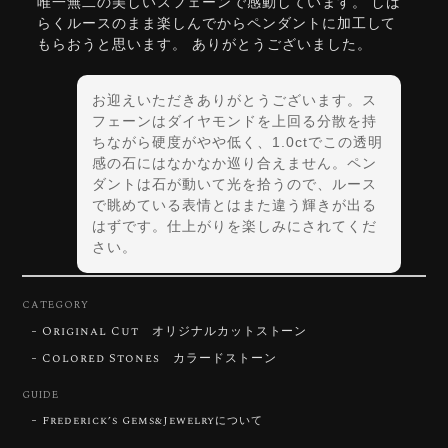
唯一無二の美しいスフェーンで感動しています。 しば
らくルースのまま楽しんでからペンダントに加工して
もらおうと思います。 ありがとうございました。
お迎えいただきありがとうございます。ス
フェーンはダイヤモンドを上回る分散を持
ちながら硬度がやや低く、1.0ctでこの透明
感の石にはなかなか巡り合えません。ペン
ダントは石が動いて光を拾うので、ルース
で眺めている表情とはまた違う輝きが出る
はずです。仕上がりを楽しみにされてくだ
さい。
CATEGORY
Original Cut オリジナルカットストーン
【DISCOVERY】Star Rose Cut™️ 0.72ct Natural Blue Zircon
Colored Stones カラードストーン
2026/07/30
GUIDE
Frederick’s Gems&Jewelryについて