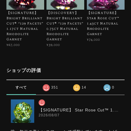
【SIGNATURE】
【DISCOVERY】
【SIGNATURE】
Bright Brilliant
Bright Brilliant
Star Rose Cut™️
Cut®︎ “129 Facets”
Cut®︎ “129 Facets”
1.43ct Natural
1.17ct Natural
0.75ct Natural
Rhodolite
Rhodolite
Rhodolite
Garnet
Garnet
Garnet
¥74,000
¥67,000
¥39,000
ショップの評価
すべて
351
14
0
【SIGNATURE】 Star Rose Cut™️ 1.0ct Natural Green Sphene
2026/08/07