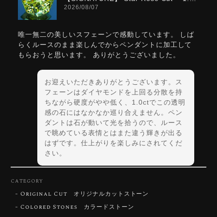
2026/08/07
唯一無二の美しいスフェーンで感動しています。 しば
らくルースのまま楽しんでからペンダントに加工して
もらおうと思います。 ありがとうございました。
お迎えいただきありがとうございます。ス
フェーンはダイヤモンドを上回る分散を持
ちながら硬度がやや低く、1.0ctでこの透明
感の石にはなかなか巡り合えません。ペン
ダントは石が動いて光を拾うので、ルース
で眺めている表情とはまた違う輝きが出る
はずです。仕上がりを楽しみにされてくだ
さい。
CATEGORY
Original Cut オリジナルカットストーン
【DISCOVERY】Star Rose Cut™️ 0.72ct Natural Blue Zircon
Colored Stones カラードストーン
2026/07/30