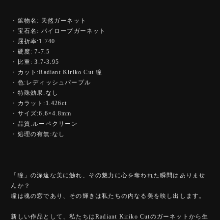
・鉱物名: 天然ガーネット
・宝石名: パイロープガーネット
・屈折率:1.740
・硬度: 7-7.5
・比重: 3.7-3.95
・カット:Radiant Kiriko Cut 瞳
・色:レディッシュパープル
・特殊効果:なし
・カラット:1.426ct
・サイズ:6.6×4.8mm
・品質:ルーペクリーン
・処理の有無:なし
「瞳」の深遠な美に触れ、その魅力に心を奪われた瞬間はありませ
んか？
瞳は魂の窓であり、その輝きは私たちの内なる美を映し出します。
新しい作品として、私たちはRadiant Kiriko Cutのガーネットから生