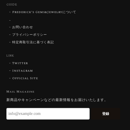
GUIDE
Frederick’s Gems&Jewelryについて
【SIGNATURE】 Star Rose Cut™️ 0.48ct Natural Sphene
2026/07/25
お問い合わせ
プライバシーポリシー
特定商取引法に基づく表記
【DISCOVERY】Star Rose Cut™️ 0.87ct Natural Blue Zircon
LINK
2026/07/23
Twitter
Instagram
Official Site
【DISCOVERY】Star Rose Cut™️ 0.51ct Natural Sphene
2026/07/23
Mail Magazine
新商品やキャンペーンなどの最新情報をお届けいたします。
ずっと待ち望んでいたカットを運よく購入できて嬉し
いです。 ウルウルとギラギラを一度に見ることができ
登録
る不思議なカットだと感じました。強い煌めきだけで
はないスフェーンの新たな一面を知ることができて感