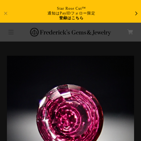
Star Rose Cut™
通知はPayIDフォロー限定
登録はこちら