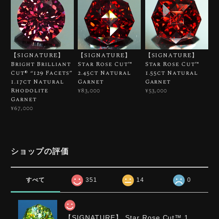
【SIGNATURE】
【SIGNATURE】
【SIGNATURE】
Bright Brilliant
Star Rose Cut™️
Star Rose Cut™️
Cut®︎ “129 Facets”
2.45ct Natural
1.55ct Natural
1.17ct Natural
Garnet
Garnet
Rhodolite
¥83,000
¥53,000
Garnet
¥67,000
ショップの評価
すべて
351
14
0
【SIGNATURE】 Star Rose Cut™️ 1.0ct Natural Green Sphene