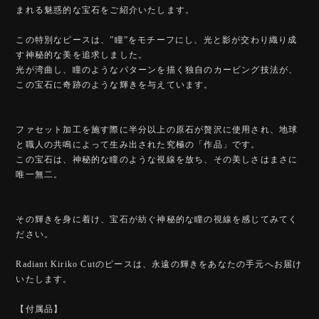
まれる魅惑的な宝石をご紹介いたします。
この特別なピースは、”瞳”をモチーフにし、光と影が交わり織り成
す神秘的な美を追求しました。
光が湾曲し、瞳のようなパターンを描く独自のカービング技法が、
この宝石に奇跡のような輝きを与えています。
ファセット加工を施す際に半分以上の原石が贅沢に使用され、地球
と職人の共鳴によって生み出された究極の「作品」です。
この宝石は、神秘的な瞳のような視線を放ち、その美しさはまさに
唯一無二。
その輝きを身に着け、宝石が紡ぐ神秘的な瞳の視線を感じてみてく
ださい。
Radiant Kiriko Cutのピースは、永遠の輝きをあなたの手元へお届け
いたします。
【付属品】