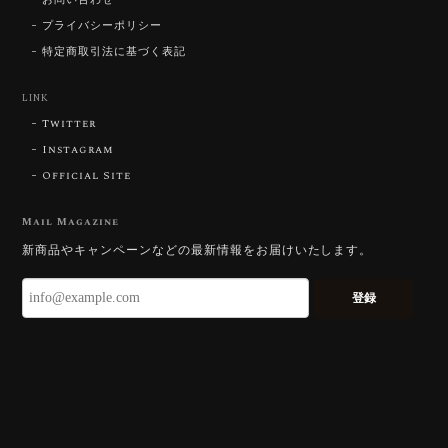
2026/07/23
プライバシーポリシー
特定商取引法に基づく表記
ずっと待ち望んでいたカットを運よく購入できて嬉し
いです。 ウルウルとギラギラを一度に見ることができ
る不思議なカットだと感じました。強い煌めきだけで
LINK
はないスフェーンの新たな一面を知ることができて感
Twitter
動しております。 この度はありがとうございました。
Instagram
Official Site
お迎えいただきありがとうございます。
「ウルウルとギラギラを一度に」——まさ
Mail Magazine
にその両立を狙って設計したカットですの
新商品やキャンペーンなどの最新情報をお届けいたします。
で、そう感じていただけたことがなにより
です。Star Rose Cut™ は中心から外へ広
登録
がる構成で、スフェーン特有の強い分散を
やわらかく受け止めるようにしています。
長くお楽しみいただけますように。
【DISCOVERY】 Bright Brilliant Cut®︎ “145 Facets” 0.45ct Natural Sphene