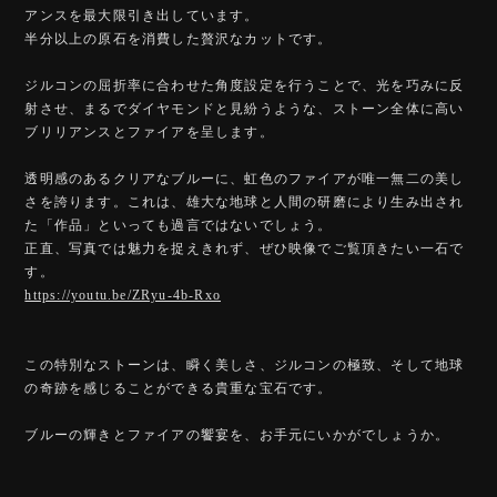
アンスを最大限引き出しています。
半分以上の原石を消費した贅沢なカットです。
ジルコンの屈折率に合わせた角度設定を行うことで、光を巧みに反
射させ、まるでダイヤモンドと見紛うような、ストーン全体に高い
ブリリアンスとファイアを呈します。
透明感のあるクリアなブルーに、虹色のファイアが唯一無二の美し
さを誇ります。これは、雄大な地球と人間の研磨により生み出され
た「作品」といっても過言ではないでしょう。
正直、写真では魅力を捉えきれず、ぜひ映像でご覧頂きたい一石で
す。
https://youtu.be/ZRyu-4b-Rxo
この特別なストーンは、瞬く美しさ、ジルコンの極致、そして地球
の奇跡を感じることができる貴重な宝石です。
ブルーの輝きとファイアの饗宴を、お手元にいかがでしょうか。