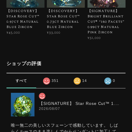
【DISCOVERY】
【DISCOVERY】
【SIGNATURE】
Star Rose Cut™️
Star Rose Cut™️
Bright Brilliant
0.97ct Natural
0.73ct Natural
Cut®︎ “160 Facets”
Blue Zircon
Blue Zircon
0.99ct Natural
Pink Zircon
¥45,000
¥33,000
¥51,000
ショップの評価
すべて
351
14
0
【SIGNATURE】 Star Rose Cut™️ 1.0ct Natural Green Sphene
2026/08/07
唯一無二の美しいスフェーンで感動しています。 しば
らくルースのまま楽しんでからペンダントに加工して