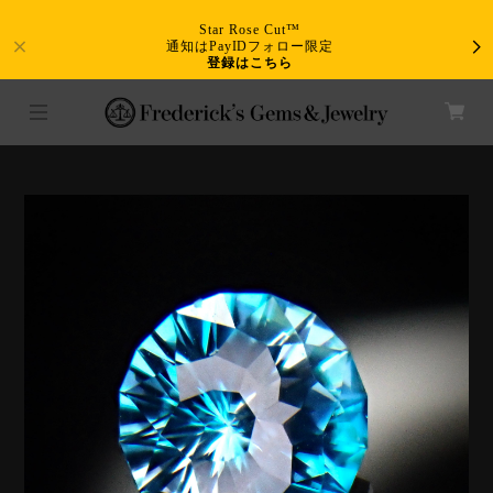
Star Rose Cut™
通知はPayIDフォロー限定
登録はこちら