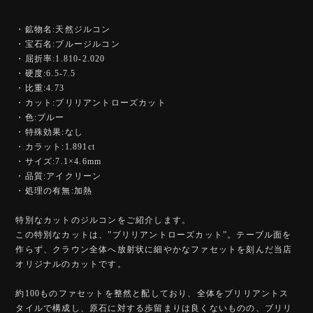
・鉱物名:天然ジルコン
・宝石名:ブルージルコン
・屈折率:1.810-2.020
・硬度:6.5-7.5
・比重:4.73
・カット:ブリリアントローズカット
・色:ブルー
・特殊効果:なし
・カラット:1.891ct
・サイズ:7.1×4.6mm
・品質:アイクリーン
・処理の有無:加熱
特別なカットのジルコンをご紹介します。
この特別なカットは、”ブリリアントローズカット”。テーブル面を
作らず、クラウン全体へ放射状に細やかなファセットを刻んだ当店
オリジナルのカットです。
約100ものファセットを整然と配しており、全体をブリリアントス
タイルで構成し、原石に対する歩留まりは良くないものの、ブリリ