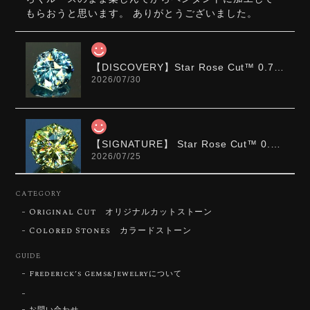
もらおうと思います。 ありがとうございました。
【DISCOVERY】Star Rose Cut™️ 0.72ct Natural Blue Zircon
2026/07/30
【SIGNATURE】 Star Rose Cut™️ 0.48ct Natural Sphene
2026/07/25
CATEGORY
Original Cut オリジナルカットストーン
【DISCOVERY】Star Rose Cut™️ 0.87ct Natural Blue Zircon
Colored Stones カラードストーン
2026/07/23
GUIDE
Frederick’s Gems&Jewelryについて
【DISCOVERY】Star Rose Cut™️ 0.51ct Natural Sphene
お問い合わせ