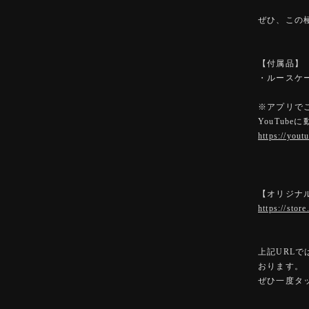
ぜひ、この
【付属品】
・ルースケ
※アプリで
YouTub
https://yout
【オリジナ
https://stor
上記URL
おります。
ぜひ一度タ