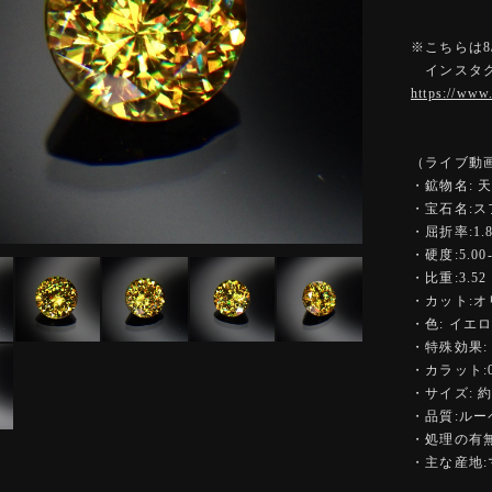
※こちらは8
インスタグ
https://www
（ライブ動画
・鉱物名: 
・宝石名:ス
・屈折率:1.84
・硬度:5.00-
・比重:3.52
・カット:
・色: イエ
・特殊効果:
・カラット:0.
・サイズ: 約5
・品質:ル
・処理の有無
・主な産地