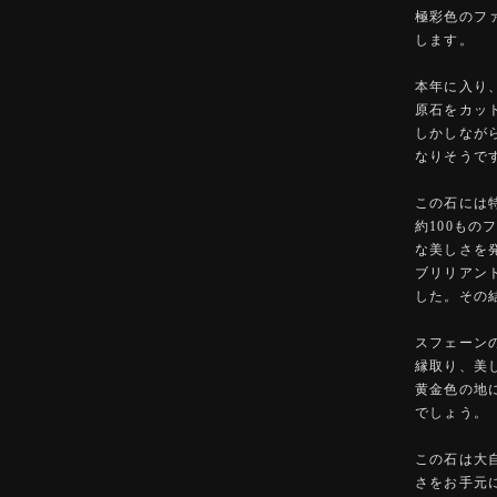
極彩色のフ
します。
本年に入り
原石をカッ
しかしなが
なりそうで
この石には
約100も
な美しさを
ブリリアン
した。その
スフェーン
縁取り、美
黄金色の地
でしょう。
この石は大
さをお手元