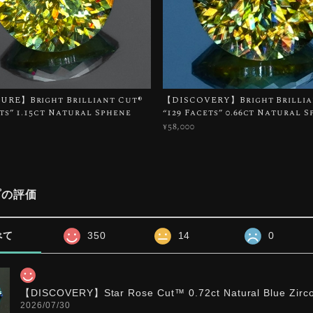
RE】Bright Brilliant Cut®︎
【DISCOVERY】Bright Brillian
ets” 1.15ct Natural Sphene
“129 Facets” 0.66ct Natural 
¥58,000
プの評価
べて
350
14
0
【DISCOVERY】Star Rose Cut™️ 0.72ct Natural Blue Zirc
2026/07/30