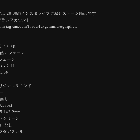
/13 20:00のインスタライブご紹介ストーンNo,7です。
ラムアカウント→
.instagram.com/frederickgemmicrographer/
34:00頃）
天然スフェーン
フェーン
 - 2.11
5.50
オリジナルラウンド
ロー
 無し
575ct
.1×3.2mm
ーペクリーン
: なし
:マダガスカル