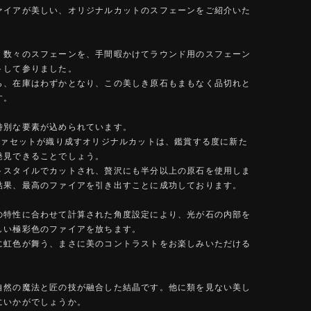
ァイアが美しい、オリジナルカットのスフェーンをご紹介いた
、数々のスフェーンを、手間暇かけてラウンド用のスフェーン
トして参りました。
ら、在庫はわずかとなり、この美しき原石もまもなく品切れと
す。
特別な要素が込められています。
のファセットが織り成すオリジナルカットは、鑑賞する度に新た
発見できることでしょう。
トスタイルでカットされ、贅沢にも半分以上の原石を使用しま
結果、最高のファイアを引き出すことに成功しております。
の特性に合わせて計算された角度設定により、光が石の内部を
しい極彩色のファイアを放ちます。
に虹色が舞う、まさに美のコントラストをお楽しみいただける
自然の魔法と匠の技が融合した結晶です。他に類を見ない美し
にいかがでしょうか。