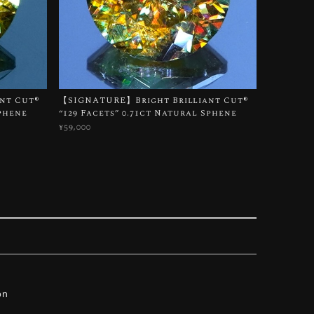
t Cut®︎
【SIGNATURE】Bright Brilliant Cut®︎
Sphene
“129 Facets” 0.71ct Natural Sphene
¥59,000
on