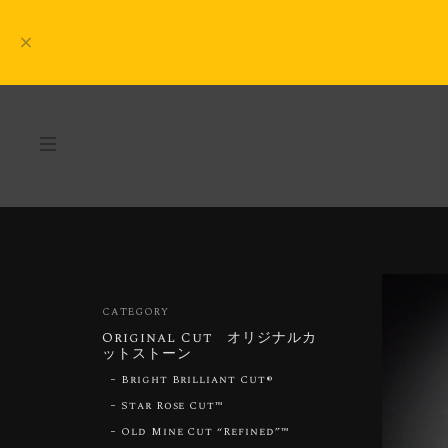
CATEGORY
Original Cut オリジナルカ
ットストーン
Bright Brilliant Cut®︎
Star Rose Cut™︎
Old Mine Cut “Refined”™︎