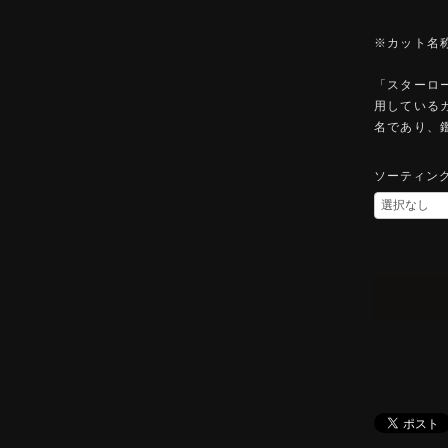
※カット名
「スターロ
用している
名であり、
ソーティン