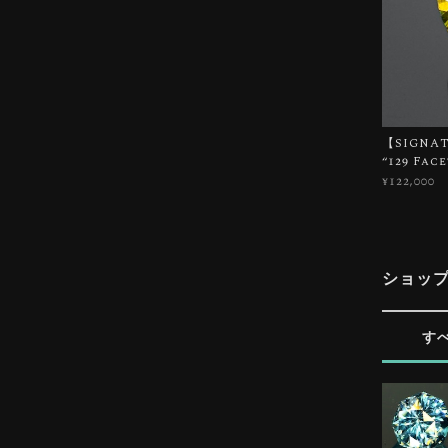
【SIGNATU
“129 Fac
¥122,000
ショッ
す