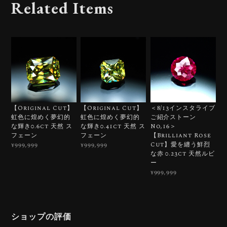
Related Items
【Original Cut】
【Original Cut】
＜8/13インスタライブ
虹色に煌めく夢幻的
虹色に煌めく夢幻的
ご紹介ストーン
な輝き0.6ct 天然 ス
な輝き0.41ct 天然 ス
No,16＞
フェーン
フェーン
【Brilliant Rose
Cut】愛を纏う鮮烈
¥999,999
¥999,999
な赤 0.23ct 天然ルビ
ー
¥999,999
ショップの評価