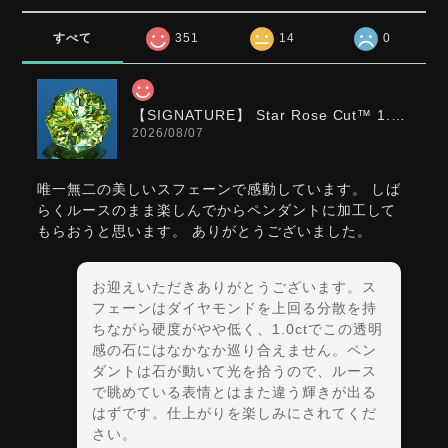
すべて
351
14
0
【SIGNATURE】 Star Rose Cut™️ 1.0ct Natural Green Sphene
2026/08/07
唯一無二の美しいスフェーンで感動しています。 しば
らくルースのまま楽しんでからペンダントに加工して
もらおうと思います。 ありがとうございました。
お迎えいただきありがとうございます。ス
フェーンはダイヤモンドを上回る分散を持
ちながら硬度がやや低く、1.0ctでこの透明
感の石にはなかなか巡り合えません。ペン
ダントは石が動いて光を拾うので、ルース
で眺めている表情とはまた違う輝きが出る
はずです。仕上がりを楽しみにされてくだ
さい。