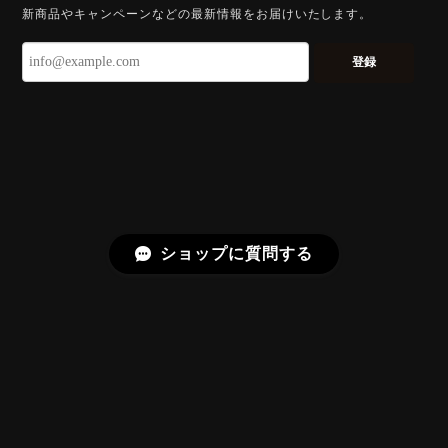
新商品やキャンペーンなどの最新情報をお届けいたします。
ずっと待ち望んでいたカットを運よく購入できて嬉し
いです。 ウルウルとギラギラを一度に見ることができ
登録
る不思議なカットだと感じました。強い煌めきだけで
はないスフェーンの新たな一面を知ることができて感
動しております。 この度はありがとうございました。
お迎えいただきありがとうございます。
「ウルウルとギラギラを一度に」——まさ
にその両立を狙って設計したカットですの
で、そう感じていただけたことがなにより
ショップに質問する
です。Star Rose Cut™ は中心から外へ広
がる構成で、スフェーン特有の強い分散を
やわらかく受け止めるようにしています。
長くお楽しみいただけますように。
【DISCOVERY】 Bright Brilliant Cut®︎ “145 Facets” 0.45ct Natural Sphene
プライバシーポリシー
特定商取引法に基づく表記
2026/07/21