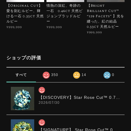
【Original Cut】
情熱の深紅、奇跡の
【Bright
愛を刻むルビー、輝
一石 0.46ct 天然ピ
Brilliant Cut™️
ける一石 0.35ct 天然
ジョンブラッドルビ
“129 Facets” 】光を
ルビー
ー
纏った、紅の結晶
0.33ct 天然ルビー
¥999,999
¥999,999
¥999,999
ショップの評価
すべて
350
14
0
【DISCOVERY】Star Rose Cut™️ 0.72ct Natural Blue Zircon
2026/07/30
【SIGNATURE】 Star Rose Cut™️ 0.48ct Natural Sphene