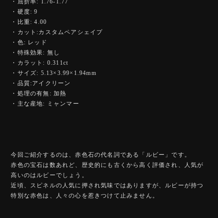
・屈折率: 1.76-1.77
・硬度: 9
・比重: 4.00
・カット:カスタムペアシェイプ
・色: レッド
・特殊効果: 無し
・カラット: 0.311ct
・サイズ: 5.13×3.99×1.94mm
・品質:アイクリーン
・処理の有無: 加熱
・主な産地: ミャンマー
今回ご紹介するのは、赤色石の代名詞である「ルビー」です。
赤色の宝石は数あれど、歴史的にも古くから高く評価され、人気が
高いのはルビーでしょう。
近頃、スピネルの人気に押され気味ではありますが、ルビーが持つ
特別な赤色は、人々の心を惹きつけて止みません。