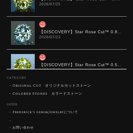
2026/07/25
【DISCOVERY】Star Rose Cut™️ 0.87ct Natural Blue Zircon
2026/07/23
【DISCOVERY】Star Rose Cut™️ 0.51ct Natural Sphene
2026/07/23
CATEGORY
Original Cut オリジナルカットストーン
ずっと待ち望んでいたカットを運よく購入できて嬉し
いです。 ウルウルとギラギラを一度に見ることができ
Colored Stones カラードストーン
る不思議なカットだと感じました。強い煌めきだけで
GUIDE
はないスフェーンの新たな一面を知ることができて感
動しております。 この度はありがとうございました。
Frederick’s Gems&Jewelryについて
お問い合わせ
お迎えいただきありがとうございます。