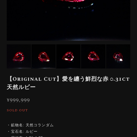
【Original Cut】愛を纏う鮮烈な赤 0.31ct
天然ルビー
¥999,999
SOLD OUT
・鉱物名: 天然コランダム
・宝石名: ルビー