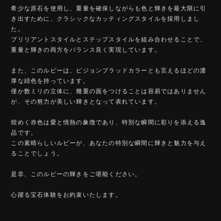
希少な原石を使用し、重量を確保しながらも色と輝きを最大限に引
き出すために、クラシックなカッティングスタイルを採用しまし
た。
ブリリアントスタイルとステップスタイルを組み合わせることで、
重量と輝きの両方をバランス良く実現しています。
また、このルビーは、ピジョンブラッドカラーとも言えるほどの濃
厚な緋色を持っています。
僅か数ミリの立体に、幾重の面をつけることは容易ではありません
が、その努力が美しい輝きとなって表れています。
煌めく赤色は愛と情熱の象徴であり、特別な瞬間に彩りを添える逸
品です。
この素晴らしいルビーが、あなたの特別な瞬間に輝きと魅力を与え
ることでしょう。
是非、このルビーの輝きをご堪能ください。
心躍る宝石体験をお約束いたします。