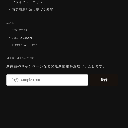
「ウルウルとギラギラを一度に」——まさ
プライバシーポリシー
にその両立を狙って設計したカットですの
特定商取引法に基づく表記
で、そう感じていただけたことがなにより
です。Star Rose Cut™ は中心から外へ広
LINK
がる構成で、スフェーン特有の強い分散を
Twitter
やわらかく受け止めるようにしています。
長くお楽しみいただけますように。
Instagram
Official Site
Mail Magazine
【DISCOVERY】 Bright Brilliant Cut®︎ “145 Facets” 0.45ct Natural Sphene
新商品やキャンペーンなどの最新情報をお届けいたします。
2026/07/21
登録
久しぶりに買えました。 相変わらずギラッギラで素晴
らしいです！
またお迎えいただきありがとうございま
す。スフェーンはダイヤモンドを上回る分
散を持つ石で、145面の Bright Brilliant
Cut® はその火を引き出すための面構成に