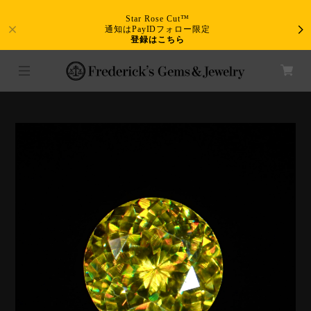
Star Rose Cut™
通知はPayIDフォロー限定
登録はこちら