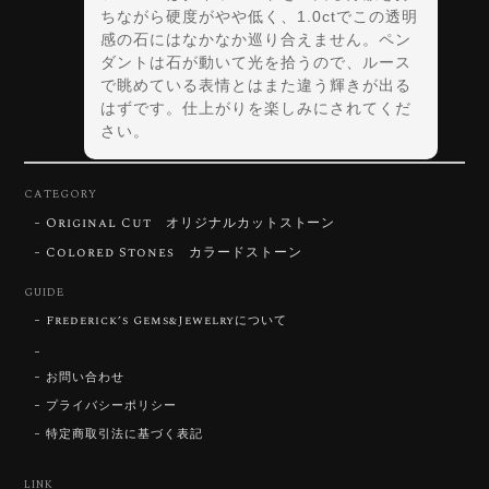
ちながら硬度がやや低く、1.0ctでこの透明
感の石にはなかなか巡り合えません。ペン
ダントは石が動いて光を拾うので、ルース
で眺めている表情とはまた違う輝きが出る
はずです。仕上がりを楽しみにされてくだ
さい。
CATEGORY
Original Cut オリジナルカットストーン
【DISCOVERY】Star Rose Cut™️ 0.72ct Natural Blue Zircon
Colored Stones カラードストーン
2026/07/30
GUIDE
Frederick’s Gems&Jewelryについて
【SIGNATURE】 Star Rose Cut™️ 0.48ct Natural Sphene
2026/07/25
お問い合わせ
プライバシーポリシー
特定商取引法に基づく表記
【DISCOVERY】Star Rose Cut™️ 0.87ct Natural Blue Zircon
LINK