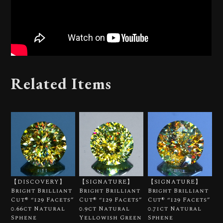
Related Items
【DISCOVERY】
【SIGNATURE】
【SIGNATURE】
Bright Brilliant
Bright Brilliant
Bright Brilliant
Cut®︎ “129 Facets”
Cut®︎ “129 Facets”
Cut®︎ “129 Facets”
0.66ct Natural
0.9ct Natural
0.71ct Natural
Sphene
Yellowish Green
Sphene