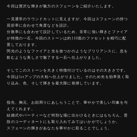
今回は贅沢な輝きが魅力のスフェーンをご紹介いたします。
一見通常のラウンドカットに見えますが、今回はスフェーンの持つ
屈折率に合わせて角度などを設計。
分散率にも合わせて設計しているため、非常に強い輝きとファイア
が特徴の一石。今回のストーンは約110面のファセットを精巧に配
置しております。
閃光のようなファイアと光を放つかのようなブリリアンスに、息を
飲むような美しさで魅了する一石へ仕上がりました。
そしてこのストーンを大きく特徴付けているのはその大きさです。
今回は1ctアップの大粒へ仕上がりました。そのため光を効率良く取
り込み、色、そして輝きを最大限に発揮しています。
指先、胸元、お顔周りにあしらうことで、華やかで美しい印象を与
えてくれます。
結婚式やパーティーなど特別な場に出かけるときにはもちろん、普
段のコーディネートにも取り入れてみてはいかがでしょうか。
スフェーンの輝きがあなたを華やかに彩ることでしょう。