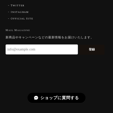
2026/07/23
Twitter
Instagram
Official Site
【DISCOVERY】Star Rose Cut™️ 0.51ct Natural Sphene
2026/07/23
Mail Magazine
新商品やキャンペーンなどの最新情報をお届けいたします。
ずっと待ち望んでいたカットを運よく購入できて嬉し
いです。 ウルウルとギラギラを一度に見ることができ
登録
る不思議なカットだと感じました。強い煌めきだけで
はないスフェーンの新たな一面を知ることができて感
動しております。 この度はありがとうございました。
お迎えいただきありがとうございます。
「ウルウルとギラギラを一度に」——まさ
にその両立を狙って設計したカットですの
で、そう感じていただけたことがなにより
ショップに質問する
です。Star Rose Cut™ は中心から外へ広
がる構成で、スフェーン特有の強い分散を
やわらかく受け止めるようにしています。