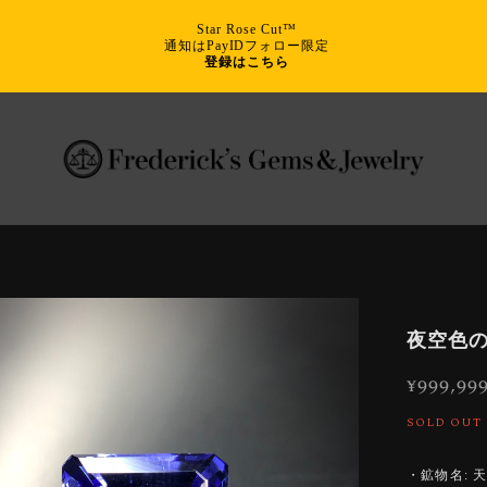
Star Rose Cut™
通知はPayIDフォロー限定
登録はこちら
夜空色の宝
¥999,99
SOLD OUT
・鉱物名: 