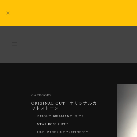
CATEGORY
Original Cut オリジナルカ
ットストーン
Bright Brilliant Cut®︎
Star Rose Cut™︎
Old Mine Cut “Refined”™︎