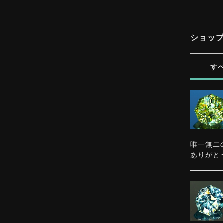
ショッ
す
唯一無二
ありがと