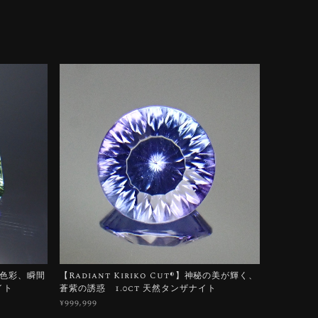
ろう色彩、瞬間
【Radiant Kiriko Cut®︎】神秘の美が輝く、
イト
蒼紫の誘惑 1.0ct 天然タンザナイト
¥999,999