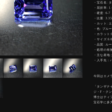
・宝石名: 
・屈折率: 1.6
・硬度: 6-7
・比重: 3.35
・カット: 
・色: ブル
・カラット:0.
・サイズ:6.08
・品質: ル
・処理の有無
・主な産地
・入手先：
今回はエメ
「タンザナ
ジ・F・ク
博士はティ
宝石学に多