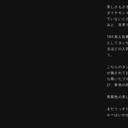
美しさもさ
ダイヤモン
ていないと
みと、世界
TBS系人
としてタン
るほどの人
う。
こちらのタ
が施されて
ち着いたブ
び、青色の
青紫色の美
まだうっす
ルーはいか