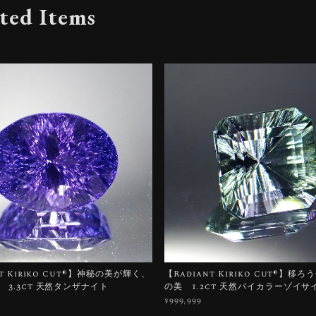
ted Items
t Kiriko Cut®︎】神秘の美が輝く、
【Radiant Kiriko Cut®︎】移
 3.3ct 天然タンザナイト
の美 1.2ct 天然バイカラーゾイサ
¥999,999