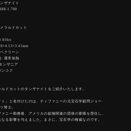
タンザナイト
88-1.700
エメラルドカット
ー
816ct
×4.13×3.41mm
ーペクリーン
: 通常加熱
:タンザニア
バンコク
ラルドカットのタンザナイトをご紹介いたします。
イト」と名付けたのは、ティファニーの元宝石学顧問ジョー
ンツ博士。
ファニー勤務後、アメリカの鉱物関連の団体の要職を歴任し、
大なる影響を与えました。まさに、宝石学の権威なのです。