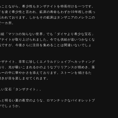
ることながら、希少性もタンザナイトを特長付ける一つです。
ドを凌ぐ希少性と言われ、鉱床の寿命もわずか10年程しか残っ
云われております。しかもその鉱床はタンザニアのメレラニの
で一カ所。
気番組「マツコの知らない世界」でも「ダイヤより希少な宝石」
ザナイトが取り上げられました。今でも供給が追いつかなくな
気ですが、今後さらに注目を集めることは間違いないでしょ
ンザナイト、非常に珍しくエメラルドシェイプへカッティング
おり、光が吸いこまれるかのようなブリリアンスが煌めき、落
ルーの中に華やかさを添えております。ストーンを傾けるた
煌きが目を楽しませてくれます。
しい宝石「タンザナイト」。
らと明るい夏の夜空のような、ロマンチックなバイオレットブ
がでしょうか。