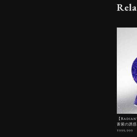
Rela
【Radian
蒼紫の誘惑
¥999,999