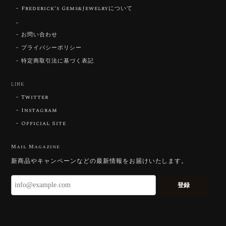
Frederick’s Gems&Jewelryについて
【DISCOVERY】Star Rose Cut™️ 0.51ct Natural Sphene
お問い合わせ
2026/07/23
プライバシーポリシー
特定商取引法に基づく表記
ずっと待ち望んでいたカットを運よく購入できて嬉し
いです。 ウルウルとギラギラを一度に見ることができ
る不思議なカットだと感じました。強い煌めきだけで
LINK
はないスフェーンの新たな一面を知ることができて感
Twitter
動しております。 この度はありがとうございました。
Instagram
Official Site
お迎えいただきありがとうございます。
「ウルウルとギラギラを一度に」——まさ
Mail Magazine
にその両立を狙って設計したカットですの
新商品やキャンペーンなどの最新情報をお届けいたします。
で、そう感じていただけたことがなにより
です。Star Rose Cut™ は中心から外へ広
登録
がる構成で、スフェーン特有の強い分散を
やわらかく受け止めるようにしています。
長くお楽しみいただけますように。