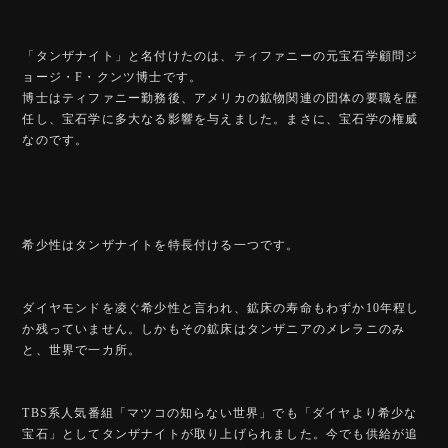
「タンザナイト」と名付けたのは、ティファニーの元宝石学顧問ジ
ョージ・F・クンツ博士です。
博士はティファニー勤務後、アメリカの鉱物関連の団体の要職を歴
任し、宝石学に多大なる影響を与えました。まさに、宝石学の権威
なのです。
希少性はタンザナイトを特長付ける一つです。
ダイヤモンドを凌ぐ希少性と言われ、鉱床の寿命もわずか10年程し
か残っていません。しかもその鉱床はタンザニアのメレラニのみ
と、世界で一カ所。
TBS系人気番組「マツコの知らない世界」でも「ダイヤより希少な
宝石」としてタンザナイトが取り上げられました。今でも供給が追