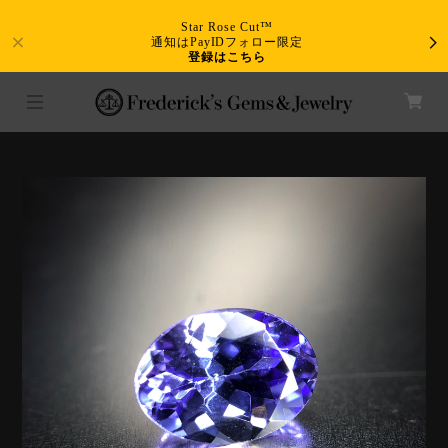
Star Rose Cut™
通知はPayIDフォロー限定
登録はこちら