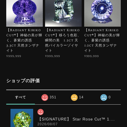
【Radiant Kiriko
【Radiant Kiriko
【Radiant Kiriko
Cut®︎】神秘の美が輝
Cut®︎】移ろう色彩、
Cut®︎】神秘の美が輝
く、蒼紫の誘惑
瞬間の美 1.2ct 天
く、蒼紫の誘惑
3.3ct 天然タンザナ
然バイカラーゾイサ
1.0ct 天然タンザナ
イト
イト
イト
¥999,999
¥999,999
¥999,999
ショップの評価
すべて
351
14
0
【SIGNATURE】 Star Rose Cut™️ 1.0ct Natural Green Sphene
2026/08/07