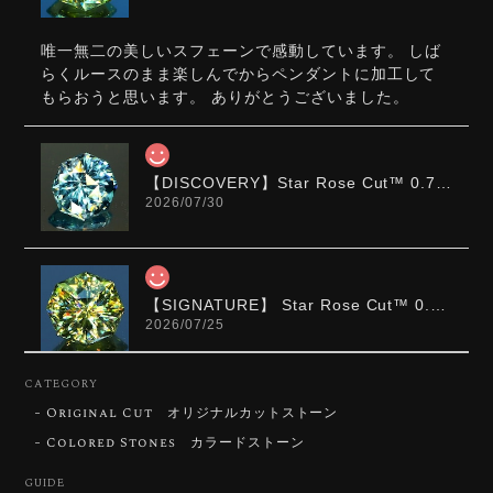
唯一無二の美しいスフェーンで感動しています。 しば
らくルースのまま楽しんでからペンダントに加工して
もらおうと思います。 ありがとうございました。
【DISCOVERY】Star Rose Cut™️ 0.72ct Natural Blue Zircon
2026/07/30
【SIGNATURE】 Star Rose Cut™️ 0.48ct Natural Sphene
2026/07/25
CATEGORY
Original Cut オリジナルカットストーン
【DISCOVERY】Star Rose Cut™️ 0.87ct Natural Blue Zircon
Colored Stones カラードストーン
2026/07/23
GUIDE