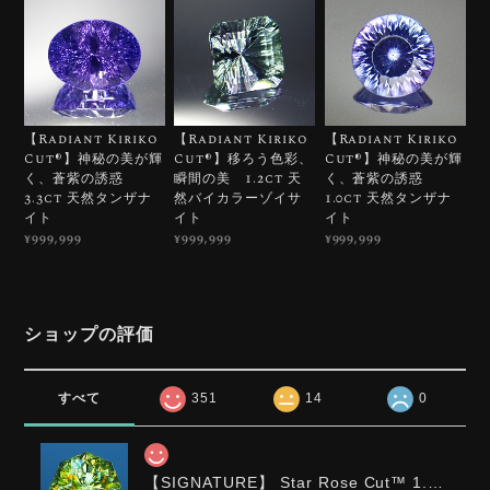
【Radiant Kiriko
【Radiant Kiriko
【Radiant Kiriko
Cut®︎】神秘の美が輝
Cut®︎】移ろう色彩、
Cut®︎】神秘の美が輝
く、蒼紫の誘惑
瞬間の美 1.2ct 天
く、蒼紫の誘惑
3.3ct 天然タンザナ
然バイカラーゾイサ
1.0ct 天然タンザナ
イト
イト
イト
¥999,999
¥999,999
¥999,999
ショップの評価
すべて
351
14
0
【SIGNATURE】 Star Rose Cut™️ 1.0ct Natural Green Sphene