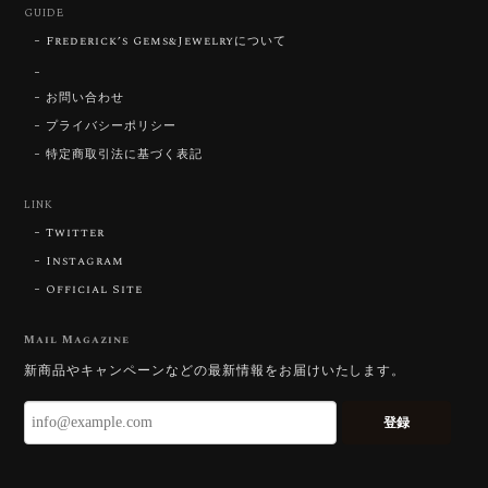
GUIDE
Frederick’s Gems&Jewelryについて
【SIGNATURE】 Star Rose Cut™️ 0.48ct Natural Sphene
2026/07/25
お問い合わせ
プライバシーポリシー
特定商取引法に基づく表記
【DISCOVERY】Star Rose Cut™️ 0.87ct Natural Blue Zircon
LINK
2026/07/23
Twitter
Instagram
Official Site
【DISCOVERY】Star Rose Cut™️ 0.51ct Natural Sphene
2026/07/23
Mail Magazine
新商品やキャンペーンなどの最新情報をお届けいたします。
ずっと待ち望んでいたカットを運よく購入できて嬉し
いです。 ウルウルとギラギラを一度に見ることができ
登録
る不思議なカットだと感じました。強い煌めきだけで
はないスフェーンの新たな一面を知ることができて感