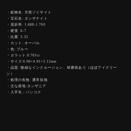
・鉱物名: 天然ゾイサイト
・宝石名: タンザナイト
・屈折率: 1.688-1.700
・硬度: 6-7
・比重: 3.35
・カット: オーバル
・色: ブルー
・カラット:0.703ct
・サイズ:6.96×4.91×3.12mm
・品質: 微細なインクルージョン、研磨痕あり（ほぼアイクリー
ン）
・処理の有無: 通常加熱
・主な産地:タンザニア
・入手先：バンコク