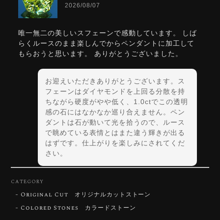
2026/08/07
唯一無二の美しいスフェーンで感動しています。 しば
らくルースのまま楽しんでからペンダントに加工して
もらおうと思います。 ありがとうございました。
お迎えいただきありがとうございます。ス
フェーンはダイヤモンドを上回る分散を持
ちながら硬度がやや低く、1.0ctでこの透明
感の石にはなかなか巡り合えません。ペン
ダントは石が動いて光を拾うので、ルース
で眺めている表情とはまた違う輝きが出る
はずです。仕上がりを楽しみにされてくだ
さい。
CATEGORY
Original Cut オリジナルカットストーン
【DISCOVERY】Star Rose Cut™️ 0.72ct Natural Blue Zircon
Colored Stones カラードストーン
2026/07/30