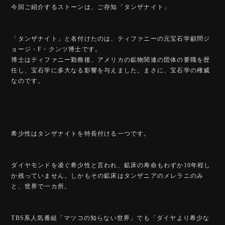
今回ご紹介するストーンは、ご存知「タンザナイト」
「タンザナイト」と名付けたのは、ティファニーの元宝石学顧問ジ
ョージ・F・クンツ博士です。
博士はティファニー勤務後、アメリカの鉱物関連の団体の要職を歴
任し、宝石学に多大なる影響を与えました。まさに、宝石学の権威
なのです。
希少性はタンザナイトを特長付ける一つです。
ダイヤモンドを凌ぐ希少性と言われ、鉱床の寿命もわずか10年程し
か残っていません。しかもその鉱床はタンザニアのメレラニのみ
と、世界で一カ所。
TBS系人気番組「マツコの知らない世界」でも「ダイヤより希少な