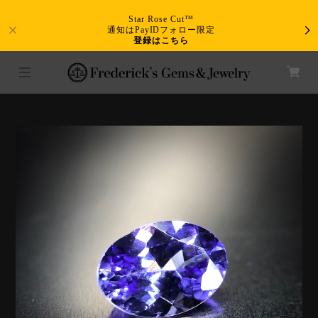
Star Rose Cut™
通知はPayIDフォロー限定
登録はこちら