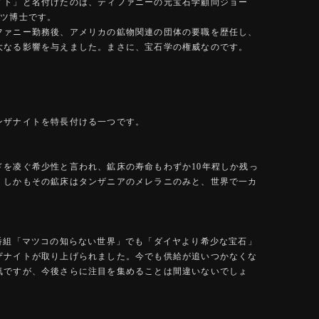
イト」と名付けたのは、ティファニーの元宝石学顧問ジョー
ンツ博士です。
ファニー勤務後、アメリカの鉱物関連の団体の要職を歴任し、
大なる影響を与えました。まさに、宝石学の権威なのです。
ンザナイトを特長付ける一つです。
ドを凌ぐ希少性と言われ、鉱床の寿命もわずか10年程しか残っ
。しかもその鉱床はタンザニアのメレラニのみと、世界で一カ
気番組「マツコの知らない世界」でも「ダイヤより希少な宝石」
ザナイトが取り上げられました。今でも供給が追いつかなくな
気ですが、今後さらに注目を集めることは間違いないでしょ