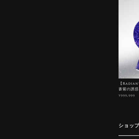
【Radian
蒼紫の誘惑
¥999,999
ショッ