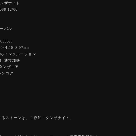
タンザナイト
88-1.700
オーバル
ー
536ct
×4.50×3.07mm
度のインクルージョン
: 通常加熱
:タンザニア
バンコク
するストーンは、ご存知「タンザナイト」