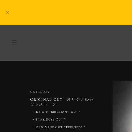
CATEGORY
Original Cut オリジナルカ
ットストーン
Bright Brilliant Cut®︎
Star Rose Cut™︎
Old Mine Cut “Refined”™︎