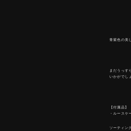
青紫色の美
まだうっす
いかがでし
【付属品】
・ルースケ
ソーティン