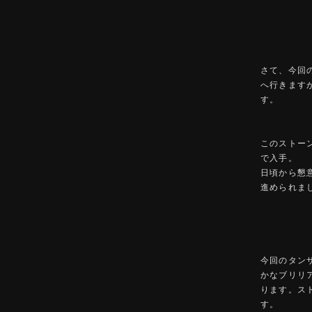
さて、今回
へ行きます
す。
このストー
で入手。
日頃から懇
進められま
今回のタン
かなブリリ
ります。ス
す。