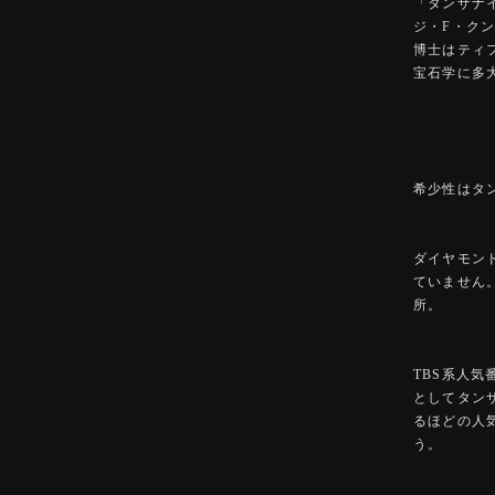
「タンザナ
ジ・F・ク
博士はティ
宝石学に多
希少性はタ
ダイヤモン
ていません
所。
TBS系人
としてタン
るほどの人
う。