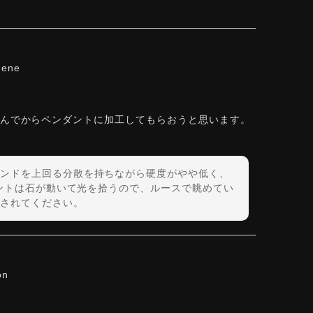
hene
しんでからペンダントに加工してもらおうと思います。
ンドを上回る分散を持ちながら硬度がやや低く、
ダントは石が動いて光を拾うので、ルースで眺めてい
されてください。
on