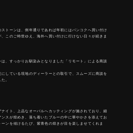
のストーンは、例年通りであれば年初にはバンコクへ買い付け
が、このご時世ゆえ、海外へ買い付けに行けない日々が続きま
ンは、すっかりお馴染みとなりました「リモート」による商談
意にしている現地のディーラーとの取引で、スムーズに商談を
した。
ザナイト、上品なオーバルへカッティングが施されており、細
アンスが煌めき、落ち着いたブルーの中に華やかさを添えてお
トーンを傾けるたび、紫青色の煌きが目を楽しませてくれま