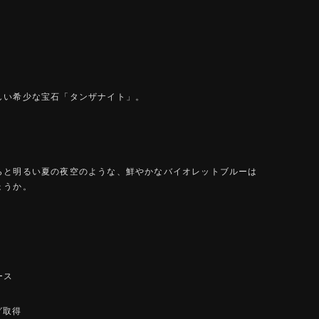
しい希少な宝石「タンザナイト」。
らと明るい夏の夜空のような、鮮やかなバイオレットブルーは
ょうか。
ース
グ取得