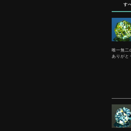
す
唯一無二
ありがと