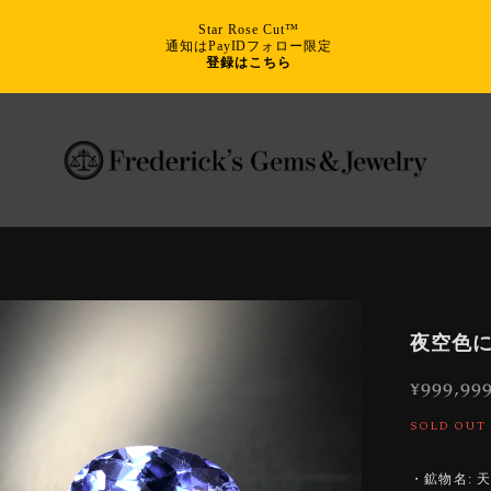
Star Rose Cut™
通知はPayIDフォロー限定
登録はこちら
夜空色に
¥999,99
SOLD OUT
・鉱物名: 