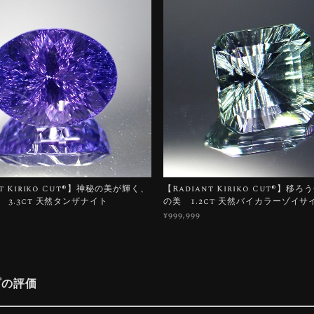
t Kiriko Cut®︎】神秘の美が輝く、
【Radiant Kiriko Cut®︎】移
 3.3ct 天然タンザナイト
の美 1.2ct 天然バイカラーゾイサ
¥999,999
プの評価