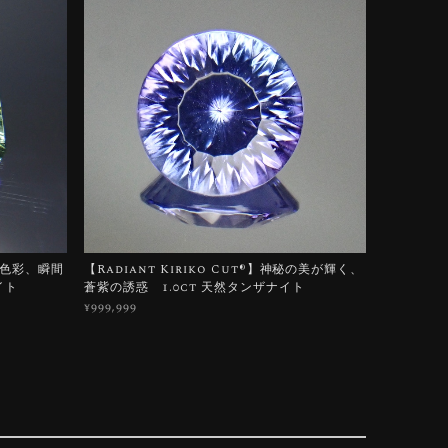
ろう色彩、瞬間
【Radiant Kiriko Cut®︎】神秘の美が輝く、
イト
蒼紫の誘惑 1.0ct 天然タンザナイト
¥999,999