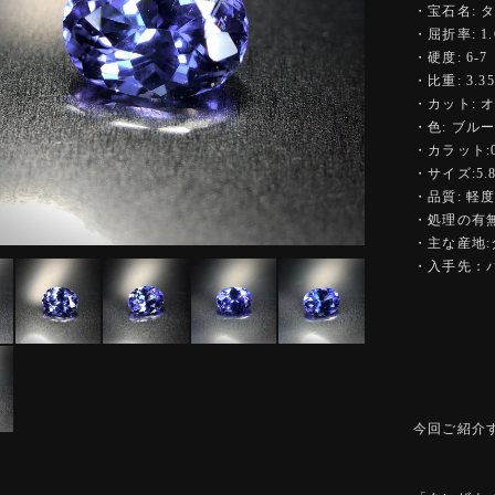
・宝石名: 
・屈折率: 1.6
・硬度: 6-7
・比重: 3.35
・カット: 
・色: ブル
・カラット:0.
・サイズ:5.80
・品質: 軽
・処理の有無
・主な産地
・入手先：
今回ご紹介