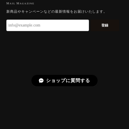
Mail Magazine
【DISCOVERY】 Bright Brilliant Cut®︎ “145 Facets” 0.45ct Natural Sphene
新商品やキャンペーンなどの最新情報をお届けいたします。
2026/07/21
登録
久しぶりに買えました。 相変わらずギラッギラで素晴
らしいです！
またお迎えいただきありがとうございま
す。スフェーンはダイヤモンドを上回る分
散を持つ石で、145面の Bright Brilliant
Cut® はその火を引き出すための面構成に
しています。「ギラッギラ」は最上の褒め
ショップに質問する
言葉として受け取りました。
【SIGNATURE】Bright Brilliant Cut®︎ “129 Facets” 0.71ct Natural Sphene
2026/07/20