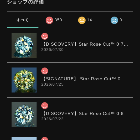
ショップの評価
すべて
350
14
0
【DISCOVERY】Star Rose Cut™️ 0.72ct Natural Blue Zircon
2026/07/30
【SIGNATURE】 Star Rose Cut™️ 0.48ct Natural Sphene
2026/07/25
【DISCOVERY】Star Rose Cut™️ 0.87ct Natural Blue Zircon
2026/07/23