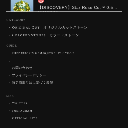
【DISCOVERY】Star Rose Cut™️ 0.51ct Natural Sphene
2026/07/23
CATEGORY
Original Cut オリジナルカットストーン
ずっと待ち望んでいたカットを運よく購入できて嬉し
いです。 ウルウルとギラギラを一度に見ることができ
Colored Stones カラードストーン
る不思議なカットだと感じました。強い煌めきだけで
GUIDE
はないスフェーンの新たな一面を知ることができて感
動しております。 この度はありがとうございました。
Frederick’s Gems&Jewelryについて
お問い合わせ
お迎えいただきありがとうございます。
「ウルウルとギラギラを一度に」——まさ
プライバシーポリシー
にその両立を狙って設計したカットですの
特定商取引法に基づく表記
で、そう感じていただけたことがなにより
です。Star Rose Cut™ は中心から外へ広
LINK
がる構成で、スフェーン特有の強い分散を
Twitter
やわらかく受け止めるようにしています。
長くお楽しみいただけますように。
Instagram
Official Site