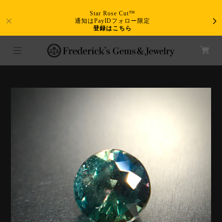
Star Rose Cut™
通知はPayIDフォロー限定
登録はこちら