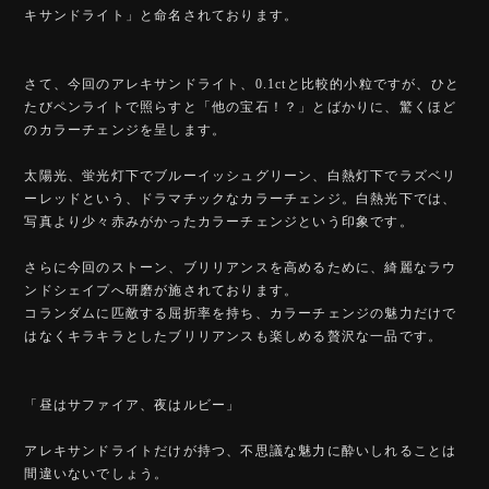
キサンドライト」と命名されております。
さて、今回のアレキサンドライト、0.1ctと比較的小粒ですが、ひと
たびペンライトで照らすと「他の宝石！？」とばかりに、驚くほど
のカラーチェンジを呈します。
太陽光、蛍光灯下でブルーイッシュグリーン、白熱灯下でラズベリ
ーレッドという、ドラマチックなカラーチェンジ。白熱光下では、
写真より少々赤みがかったカラーチェンジという印象です。
さらに今回のストーン、ブリリアンスを高めるために、綺麗なラウ
ンドシェイプへ研磨が施されております。
コランダムに匹敵する屈折率を持ち、カラーチェンジの魅力だけで
はなくキラキラとしたブリリアンスも楽しめる贅沢な一品です。
「昼はサファイア、夜はルビー」
アレキサンドライトだけが持つ、不思議な魅力に酔いしれることは
間違いないでしょう。