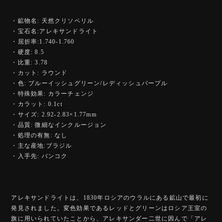
・鉱物名: 天然クリソベリル
・宝石名:アレキサンドライト
・屈折率:1.740-1.760
・硬度: 8.5
・比重: 3.78
・カット: ラウンド
・色: ブルーイッシュグリーン/レディッシュパープル
・特殊効果: カラーチェンジ
・カラット: 0.1ct
・サイズ: 2.92-2.83×1.77mm
・品質: 微細なインクルージョン
・処理の有無: なし
・主な産地:ブラジル
・入手先: バンコク
アレキサンドライトは、1830年ロシアのウラルにある鉱山で最初に
発見されました。変色効果であるレッドとグリーンはロシア王室の
旗に用いられていたことから、アレキサンダー二世に因んで「アレ