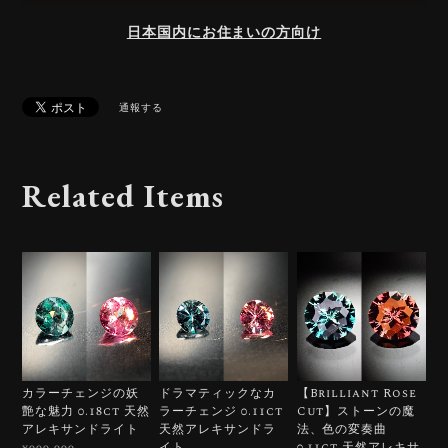
日本国内にお住まいの方向け
通報する
Related Items
カラーチェンジの妖
ドラマティックなカ
【Brilliant Rose
艶な魅力 0.18ct 天然
ラーチェンジ 0.11ct
Cut】ストーンの魔
アレキサンドライト
天然アレキサンドラ
法、色の変奏曲
イト
0.11ct 天然アレキサ