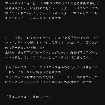
アレキサンドライトは、1830年ロシアのウラルにある鉱山で最初に
発見されました。変色効果であるレッドとグリーンはロシア王室の
旗に用いられていたことから、アレキサンダー二世に因んで「アレ
キサンドライト」と命名されております。
さて、今回のアレキサンドライト、0.1ctと比較的小粒ですが、ひと
たびペンライトで照らすと「他の宝石！？」とばかりに、驚くほど
のカラーチェンジを呈します。
太陽光、蛍光灯下でブルーイッシュグリーン、白熱灯下でラズベリ
ーレッドという、ドラマチックなカラーチェンジが魅力です。
さらに今回のストーン、ブリリアンスを高めるために、綺麗なラウ
ンドシェイプへ研磨が施されております。
コランダムに匹敵する屈折率を持ち、カラーチェンジの魅力だけで
はなくキラキラとしたブリリアンスも楽しめる贅沢な一品です。
「昼はエメラルド、夜はルビー」