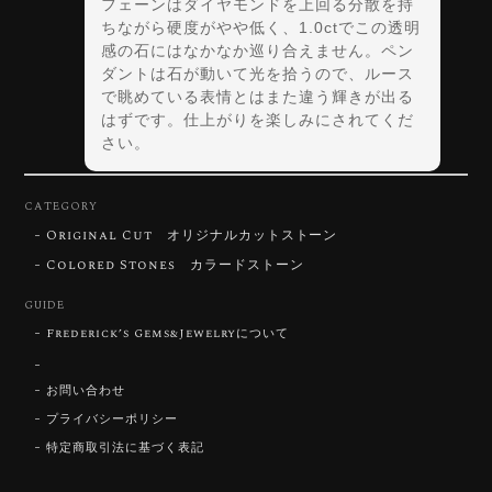
フェーンはダイヤモンドを上回る分散を持
ちながら硬度がやや低く、1.0ctでこの透明
感の石にはなかなか巡り合えません。ペン
ダントは石が動いて光を拾うので、ルース
で眺めている表情とはまた違う輝きが出る
はずです。仕上がりを楽しみにされてくだ
さい。
CATEGORY
Original Cut オリジナルカットストーン
【DISCOVERY】Star Rose Cut™️ 0.72ct Natural Blue Zircon
Colored Stones カラードストーン
2026/07/30
GUIDE
Frederick’s Gems&Jewelryについて
【SIGNATURE】 Star Rose Cut™️ 0.48ct Natural Sphene
2026/07/25
お問い合わせ
プライバシーポリシー
特定商取引法に基づく表記
【DISCOVERY】Star Rose Cut™️ 0.87ct Natural Blue Zircon