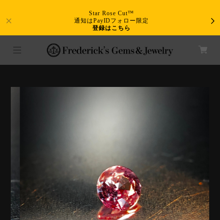
Star Rose Cut™
通知はPayIDフォロー限定
登録はこちら