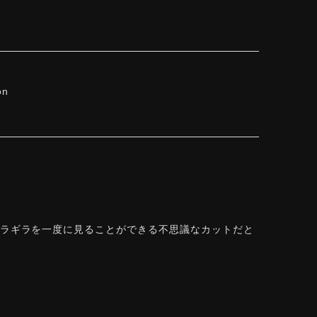
on
ギラギラを一度に見ることができる不思議なカットだと
できて感動しております。 この度はありがとうござい
を一度に」——まさにその両立を狙って設計した
r Rose Cut™ は中心から外へ広がる構成で、