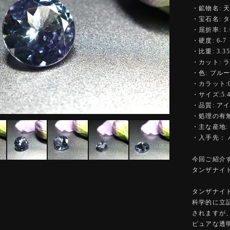
・鉱物名: 
・宝石名: 
・屈折率: 1.6
・硬度: 6-7
・比重: 3.35
・カット: 
・色: ブル
・カラット:0.
・サイズ:5.41
・品質: ア
・処理の有無
・主な産地:
・入手先： 
今回ご紹介
タンザナイ
タンザナイ
科学的に立
されますが
ピュアな透