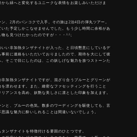
青から緑へと変化するユニークな表情をお楽しみいただけま
ーン、2月のバンコクで入手。その旅は2泊4日の弾丸ツアー。
ていた予定しかこなせませんでした。もう少し時間に余裕があ
し物も見つけたかったのですが・・・^^;
のいい非加熱タンザナイトが入った、と日頃懇意にしているデ
ら事前に連絡をいただいておりましたので、期待を大にして彼
へ。そこで目にしたのは、この妖しげな魅力を放つストーンた
の非加熱タンザナイトですが、混ざり合うブルーとグリーンが
力を漂わせます。また、緻密なファセッティングを行うこと
リリアンスを高め、妖艶な美しさに凛とした印象を加えます。
ーンと、ブルーの色気。数多のワーディングを駆使しても、言
不思議な魅力に酔いしれることは間違いないでしょう。
もタンザナイトを特徴付ける要因のひとつです。