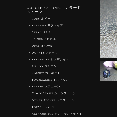
Colored Stones カラード
ストーン
Ruby ルビー
Sapphire サファイア
Beryl ベリル
Spinel スピネル
Opal オパール
Quartz クォーツ
Tanzanite タンザナイト
Zircon ジルコン
Garnet ガーネット
Tourmaline トルマリン
Sphene スフェーン
Moon Stone ムーンストーン
Other Stones レアストーン
Topaz トパーズ
Alexandrite アレキサンドライト