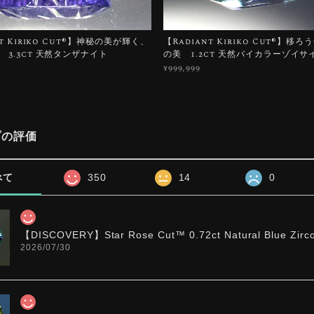
t Kiriko Cut®︎】神秘の美が輝く、
【Radiant Kiriko Cut®︎】移
 3.3ct 天然タンザナイト
の美 1.2ct 天然バイカラーゾイサ
¥999,999
プの評価
べて
350
14
0
【DISCOVERY】Star Rose Cut™️ 0.72ct Natural Blue Zirc
2026/07/30