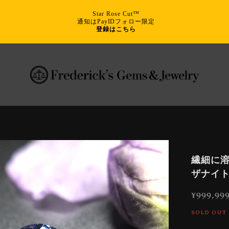
Star Rose Cut™
通知はPayIDフォロー限定
登録はこちら
繊細に溶
ザナイ
¥999,99
SOLD OUT