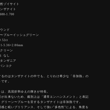
天然ゾイサイト
タンザナイト
88-1.700
ラウンド
ー〜ブルーイッシュグリーン
52ct
-5.36×2.86mm
イクリーン
: なし
 タンザニア
バンコク
するのはタンザナイトの中でも、とりわけ希少な「非加熱」の
トです。
トは、高屈折率ゆえの輝きが特長。
証が出来ないため、鑑別上は「通常エンハンスメント」と表記
、グリーン〜ブルーを呈するタンザナイトは非加熱です。
明感と眩いブリリアンス、そして強い”多色性”による、角度を