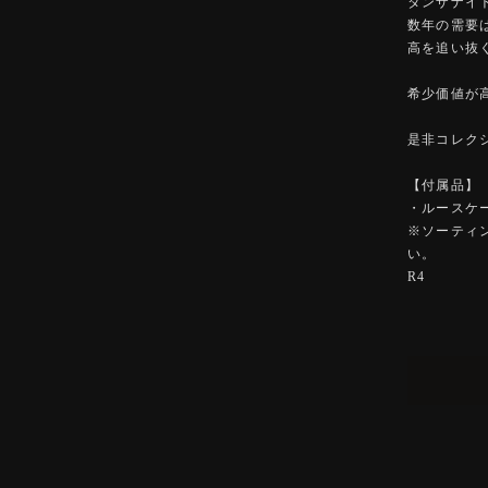
タンザナイ
数年の需要
高を追い抜
希少価値が
是非コレク
【付属品】
・ルースケ
※ソーティ
い。
R4