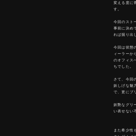
変える度に
す。
今回のスト
事前に決め
れば掘り出
今回は状態
ィーラーか
のオフィス
ちでした。
さて、今回
妖しげな魅
で、更にブ
妖艶なグリ
い表せない
また希少性