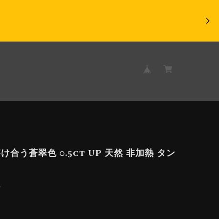
け合う蒼翠色 0.5ct UP 天然 非加熱 タン
ト
9