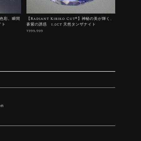
ろう色彩、瞬間
【Radiant Kiriko Cut®︎】神秘の美が輝く、
イト
蒼紫の誘惑 1.0ct 天然タンザナイト
¥999,999
on