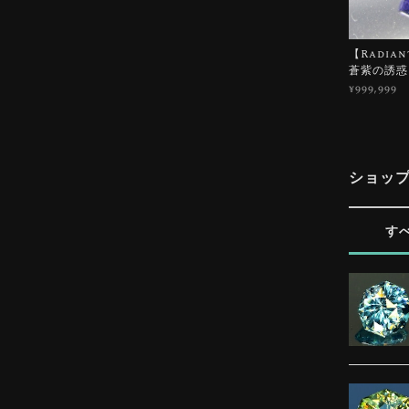
【Radian
蒼紫の誘惑
¥999,999
ショッ
す