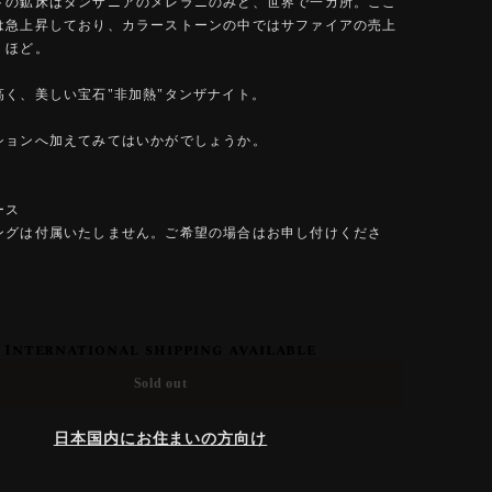
トの鉱床はタンザニアのメレラニのみと、世界で一カ所。ここ
は急上昇しており、カラーストーンの中ではサファイアの売上
くほど。
高く、美しい宝石"非加熱"タンザナイト。
ションへ加えてみてはいかがでしょうか。
ース
ングは付属いたしません。ご希望の場合はお申し付けくださ
International shipping available
Sold out
日本国内にお住まいの方向け