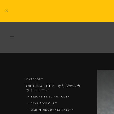
CATEGORY
Original Cut オリジナルカ
ットストーン
Bright Brilliant Cut®︎
Star Rose Cut™︎
Old Mine Cut “Refined”™︎