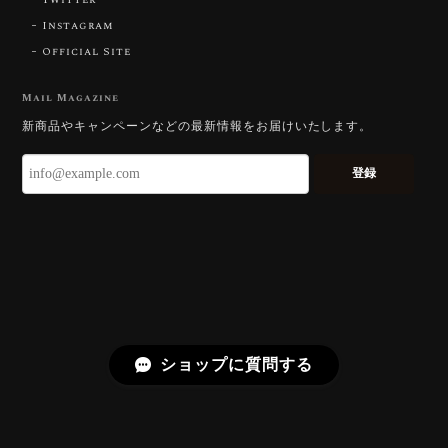
Instagram
Official Site
【DISCOVERY】Star Rose Cut™️ 0.51ct Natural Sphene
2026/07/23
Mail Magazine
新商品やキャンペーンなどの最新情報をお届けいたします。
ずっと待ち望んでいたカットを運よく購入できて嬉し
いです。 ウルウルとギラギラを一度に見ることができ
登録
る不思議なカットだと感じました。強い煌めきだけで
はないスフェーンの新たな一面を知ることができて感
動しております。 この度はありがとうございました。
お迎えいただきありがとうございます。
「ウルウルとギラギラを一度に」——まさ
にその両立を狙って設計したカットですの
で、そう感じていただけたことがなにより
ショップに質問する
です。Star Rose Cut™ は中心から外へ広
がる構成で、スフェーン特有の強い分散を
やわらかく受け止めるようにしています。
長くお楽しみいただけますように。