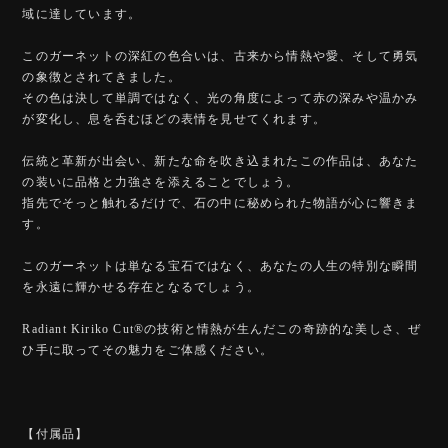
域に達しています。
このガーネットの深紅の色合いは、古来から情熱や愛、そして勇気
の象徴とされてきました。
その色は決して単調ではなく、光の角度によって赤の深みや温かみ
が変化し、息を呑むほどの表情を見せてくれます。
伝統と革新が出会い、新たな命を吹き込まれたこの作品は、あなた
の装いに品格と力強さを添えることでしょう。
指先でそっと触れるだけで、石の中に秘められた物語が心に響きま
す。
このガーネットは単なる宝石ではなく、あなたの人生の特別な瞬間
を永遠に輝かせる存在となるでしょう。
Radiant Kiriko Cut®︎の技術と情熱が生んだこの奇跡的な美しさ、ぜ
ひ手に取ってその魅力をご体感ください。
【付属品】