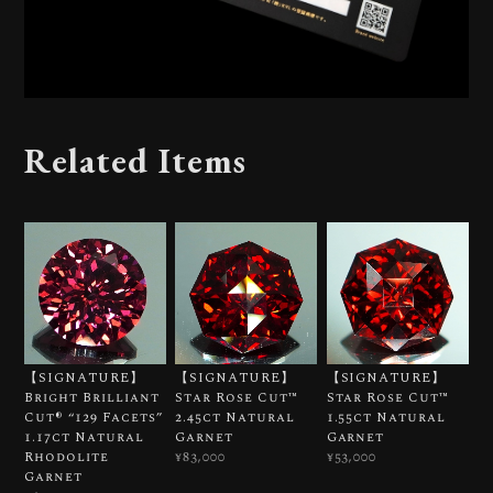
Related Items
【SIGNATURE】
【SIGNATURE】
【SIGNATURE】
Bright Brilliant
Star Rose Cut™️
Star Rose Cut™️
Cut®︎ “129 Facets”
2.45ct Natural
1.55ct Natural
1.17ct Natural
Garnet
Garnet
Rhodolite
¥83,000
¥53,000
Garnet