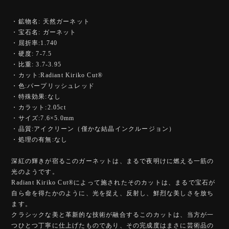
・鉱物名: 天然ガーネット
・宝石名: ガーネット
・屈折率:1.740
・硬度: 7-7.5
・比重: 3.7-3.95
・カット:Radiant Kiriko Cut®︎
・色:パープリッシュレッド
・特殊効果:なし
・カラット:2.05ct
・サイズ:7.6×5.0mm
・品質:アイクリーン（僅かな結晶インクルージョン）
・処理の有無:なし
深紅の輝きが宿るこのガーネットは、まるで夜明けに燃える一筋の
光のようです。
Radiant Kiriko Cut®︎によって施されたそのカットは、まるで宝石が
自ら命を得たかのように、光を捉え、反射し、鮮烈な美しさを放ち
ます。
クラシックな美と革新的な技術が融合するこのカットは、当方が一
つひとつ丁寧に仕上げたものであり、その完成度はまさに芸術品の