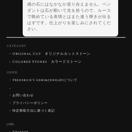
感の石にはなかなか巡り合えません。ペン
ダントは石が動いて光を拾うので、ルース
で眺めている表情とはまた違う輝きが出る
はずです。仕上がりを楽しみにされてくだ
さい。
CATEGORY
Original Cut オリジナルカットストーン
【DISCOVERY】Star Rose Cut™️ 0.72ct Natural Blue Zircon
Colored Stones カラードストーン
2026/07/30
GUIDE
Frederick’s Gems&Jewelryについて
【SIGNATURE】 Star Rose Cut™️ 0.48ct Natural Sphene
2026/07/25
お問い合わせ
プライバシーポリシー
特定商取引法に基づく表記
【DISCOVERY】Star Rose Cut™️ 0.87ct Natural Blue Zircon
LINK
2026/07/23
Twitter