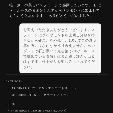
唯一無二の美しいスフェーンで感動しています。 しば
らくルースのまま楽しんでからペンダントに加工して
もらおうと思います。 ありがとうございました。
お迎えいただきありがとうございます。ス
フェーンはダイヤモンドを上回る分散を持
ちながら硬度がやや低く、1.0ctでこの透明
感の石にはなかなか巡り合えません。ペン
ダントは石が動いて光を拾うので、ルース
で眺めている表情とはまた違う輝きが出る
はずです。仕上がりを楽しみにされてくだ
さい。
CATEGORY
Original Cut オリジナルカットストーン
【DISCOVERY】Star Rose Cut™️ 0.72ct Natural Blue Zircon
Colored Stones カラードストーン
2026/07/30
GUIDE
Frederick’s Gems&Jewelryについて