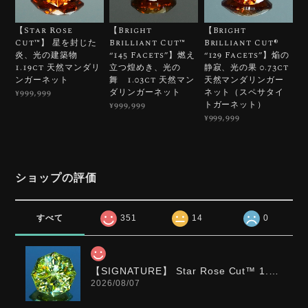
【Star Rose
【Bright
【Bright
Cut™️】 星を封じた
Brilliant Cut™️
Brilliant Cut®︎
炎、光の建築物
“145 Facets”】燃え
“129 Facets”】焔の
1.19ct 天然マンダリ
立つ煌めき、光の
静寂、光の果 0.73ct
ンガーネット
舞 1.03ct 天然マン
天然マンダリンガー
ダリンガーネット
ネット（スペサタイ
¥999,999
トガーネット）
¥999,999
¥999,999
ショップの評価
すべて
351
14
0
【SIGNATURE】 Star Rose Cut™️ 1.0ct Natural Green Sphene
2026/08/07