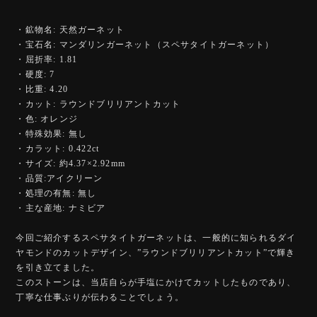
・鉱物名: 天然ガーネット
・宝石名: マンダリンガーネット（スペサタイトガーネット）
・屈折率: 1.81
・硬度: 7
・比重: 4.20
・カット: ラウンドブリリアントカット
・色: オレンジ
・特殊効果: 無し
・カラット: 0.422ct
・サイズ: 約4.37×2.92mm
・品質:アイクリーン
・処理の有無: 無し
・主な産地: ナミビア
今回ご紹介するスペサタイトガーネットは、一般的に知られるダイ
ヤモンドのカットデザイン、”ラウンドブリリアントカット”で輝き
を引き立てました。
このストーンは、当店自らが手塩にかけてカットしたものであり、
丁寧な仕事ぶりが伝わることでしょう。