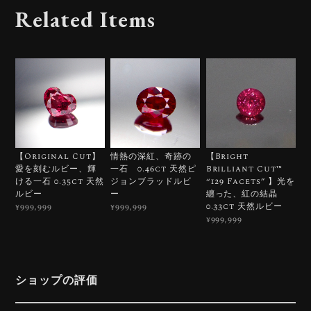
Related Items
【Original Cut】
情熱の深紅、奇跡の
【Bright
愛を刻むルビー、輝
一石 0.46ct 天然ピ
Brilliant Cut™️
ける一石 0.35ct 天然
ジョンブラッドルビ
“129 Facets” 】光を
ルビー
ー
纏った、紅の結晶
0.33ct 天然ルビー
¥999,999
¥999,999
¥999,999
ショップの評価