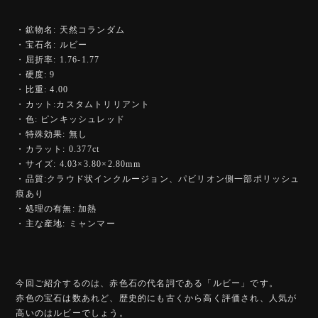
・鉱物名: 天然コランダム
・宝石名: ルビー
・屈折率: 1.76-1.77
・硬度: 9
・比重: 4.00
・カット:カスタムトリリアント
・色: ピンキッシュレッド
・特殊効果: 無し
・カラット: 0.377ct
・サイズ: 4.03×3.80×2.80mm
・品質:クラウド状インクルージョン、パビリオン側一部ポリッシュ
痕あり
・処理の有無: 加熱
・主な産地: ミャンマー
今回ご紹介するのは、赤色石の代名詞である「ルビー」です。
赤色の宝石は数あれど、歴史的にも古くから高く評価され、人気が
高いのはルビーでしょう。