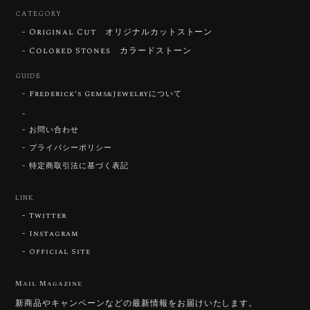
CATEGORY
Original Cut オリジナルカットストーン
ずっと待ち望んでいたカットを運よく購入できて嬉し
いです。 ウルウルとギラギラを一度に見ることができ
Colored Stones カラードストーン
る不思議なカットだと感じました。強い煌めきだけで
GUIDE
はないスフェーンの新たな一面を知ることができて感
動しております。 この度はありがとうございました。
Frederick’s Gems&Jewelryについて
お問い合わせ
お迎えいただきありがとうございます。
「ウルウルとギラギラを一度に」——まさ
プライバシーポリシー
にその両立を狙って設計したカットですの
特定商取引法に基づく表記
で、そう感じていただけたことがなにより
です。Star Rose Cut™ は中心から外へ広
LINK
がる構成で、スフェーン特有の強い分散を
Twitter
やわらかく受け止めるようにしています。
長くお楽しみいただけますように。
Instagram
Official Site
Mail Magazine
【DISCOVERY】 Bright Brilliant Cut®︎ “145 Facets” 0.45ct Natural Sphene
新商品やキャンペーンなどの最新情報をお届けいたします。