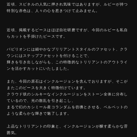
近頃、スピネルの人気に押され気味ではありますが、ルビーが持つ
特別な赤色は、人々の心を惹きつけて止みません。
近頃、掲載するピースはほぼ自社研磨ですが、今回のルビーも私自
らカットを手掛けたピースです。
パビリオンには細やかなブリリアントスタイルのファセット、クラ
ウンにはステップファセットを付けることで、
輝きを引き出しながらも、この特徴的なトリリアントのアウトライ
ンを活かすカットにいたしました。
また、今回の原石はインクルージョンを含んでおりますが、そこが
またこのピースを大きく特徴付けています。
クラウド状のシルキーなインクルージョンをストーン全体に分布し
ているので、光の散乱を引き起こし、
まるで幻のカシミール産コランダムを彷彿とさせる、ベルベットの
ような柔らかな輝きで魅了します。
上品なトリリアントの印象と、インクルージョンが醸す柔らかな雰
囲気。