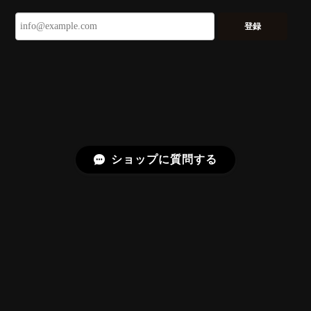
2026/07/21
登録
久しぶりに買えました。 相変わらずギラッギラで素晴
らしいです！
またお迎えいただきありがとうございま
す。スフェーンはダイヤモンドを上回る分
散を持つ石で、145面の Bright Brilliant
Cut® はその火を引き出すための面構成に
しています。「ギラッギラ」は最上の褒め
ショップに質問する
言葉として受け取りました。
【SIGNATURE】Bright Brilliant Cut®︎ “129 Facets” 0.71ct Natural Sphene
2026/07/20
プライバシーポリシー
特定商取引法に基づく表記
【SIGNATURE】Bright Brilliant Cut®︎ “129 Facets” 1.17ct Natural Rhodolite Garnet