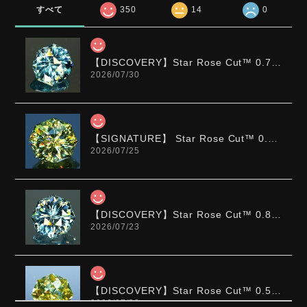
すべて
350
14
0
【DISCOVERY】Star Rose Cut™️ 0.72ct Natural Blue Zircon
2026/07/30
【SIGNATURE】 Star Rose Cut™️ 0.48ct Natural Sphene
2026/07/25
【DISCOVERY】Star Rose Cut™️ 0.87ct Natural Blue Zircon
2026/07/23
【DISCOVERY】Star Rose Cut™️ 0.51ct Natural Sphene
2026/07/23