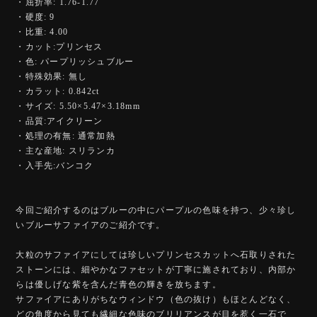
・屈折率: 1.76-1.77
・硬度: 9
・比重: 4.00
・カット:プリンセス
・色: パープリッシュブルー
・特殊効果: 無し
・カラット: 0.842ct
・サイズ: 5.50×5.47×3.18mm
・品質:アイクリーン
・処理の有無: 通常加熱
・主な産地: スリランカ
・入手先:バンコク
今回ご紹介するのはブルーの中にパープルの色味を持つ、少々珍し
いブルーサファイアのご紹介です。
大粒のサファイアにしては珍しいプリンセスカットへ石取りされた
ストーンには、細やかなファセットが丁寧に施されており、内部か
らは優しげな紫を含んだ青色の輝きを放ちます。
サファイアにありがちなウィンドウ（色の抜け）もほとんどなく、
どの角度から見ても繊細な色味のブリリアンスが目を惹く一石で