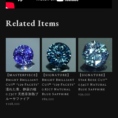
Related Items
【MASTERPIECE】
【SIGNATURE】
【SIGNATURE】
Bright Brilliant
Bright Brilliant
Star Rose Cut™️
Cut®︎ “129 Facets”
Cut®︎ “129 Facets”
0.54ct Natural
濡れた青、静寂の核
0.87ct Natural
Blue Sapphire
0.73ct 天然非加熱ブ
Blue Sapphire
¥59,000
ルーサファイア
¥89,000
¥168,000