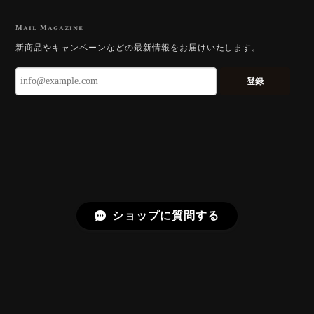
【DISCOVERY】Star Rose Cut™️ 0.51ct Natural Sphene
2026/07/23
Mail Magazine
新商品やキャンペーンなどの最新情報をお届けいたします。
ずっと待ち望んでいたカットを運よく購入できて嬉し
いです。 ウルウルとギラギラを一度に見ることができ
登録
る不思議なカットだと感じました。強い煌めきだけで
はないスフェーンの新たな一面を知ることができて感
動しております。 この度はありがとうございました。
お迎えいただきありがとうございます。
「ウルウルとギラギラを一度に」——まさ
にその両立を狙って設計したカットですの
で、そう感じていただけたことがなにより
ショップに質問する
です。Star Rose Cut™ は中心から外へ広
がる構成で、スフェーン特有の強い分散を
やわらかく受け止めるようにしています。
長くお楽しみいただけますように。