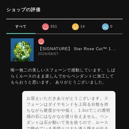
ショップの評価
すべて
351
14
0
【SIGNATURE】 Star Rose Cut™️ 1.0ct Natural Green Sphene
2026/08/07
唯一無二の美しいスフェーンで感動しています。 しば
らくルースのまま楽しんでからペンダントに加工して
もらおうと思います。 ありがとうございました。
お迎えいただきありがとうございます。ス
フェーンはダイヤモンドを上回る分散を持
ちながら硬度がやや低く、1.0ctでこの透明
感の石にはなかなか巡り合えません。ペン
ダントは石が動いて光を拾うので、ルース
で眺めている表情とはまた違う輝きが出る