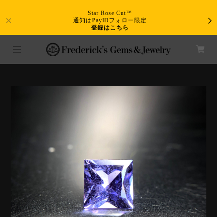
Star Rose Cut™
通知はPayIDフォロー限定
登録はこちら