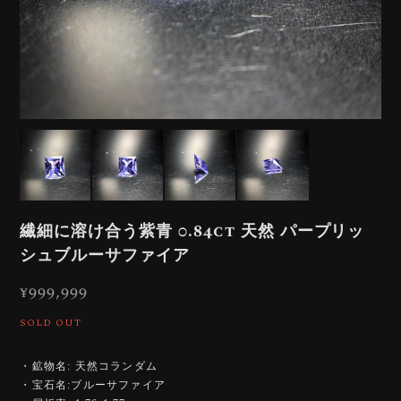
繊細に溶け合う紫青 0.84ct 天然 パープリッ
シュブルーサファイア
¥999,999
SOLD OUT
・鉱物名: 天然コランダム
・宝石名:ブルーサファイア