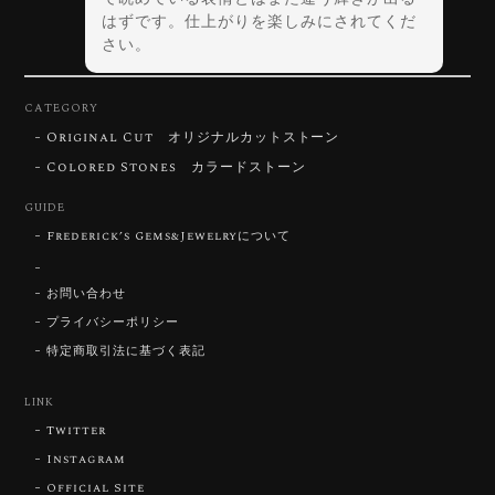
はずです。仕上がりを楽しみにされてくだ
さい。
CATEGORY
Original Cut オリジナルカットストーン
【DISCOVERY】Star Rose Cut™️ 0.72ct Natural Blue Zircon
Colored Stones カラードストーン
2026/07/30
GUIDE
Frederick’s Gems&Jewelryについて
【SIGNATURE】 Star Rose Cut™️ 0.48ct Natural Sphene
2026/07/25
お問い合わせ
プライバシーポリシー
特定商取引法に基づく表記
【DISCOVERY】Star Rose Cut™️ 0.87ct Natural Blue Zircon
LINK
2026/07/23
Twitter
Instagram
Official Site