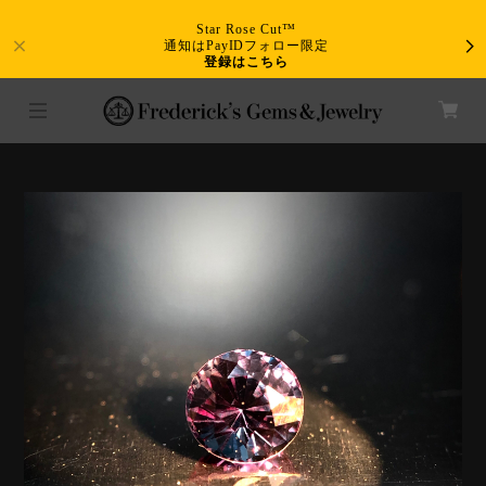
Star Rose Cut™
通知はPayIDフォロー限定
登録はこちら