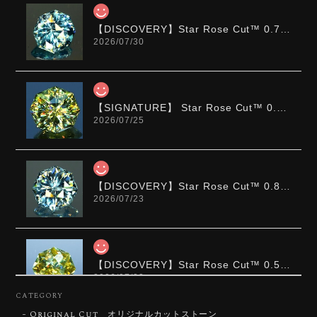
【DISCOVERY】Star Rose Cut™️ 0.72ct Natural Blue Zircon
2026/07/30
【SIGNATURE】 Star Rose Cut™️ 0.48ct Natural Sphene
2026/07/25
【DISCOVERY】Star Rose Cut™️ 0.87ct Natural Blue Zircon
2026/07/23
【DISCOVERY】Star Rose Cut™️ 0.51ct Natural Sphene
2026/07/23
CATEGORY
Original Cut オリジナルカットストーン