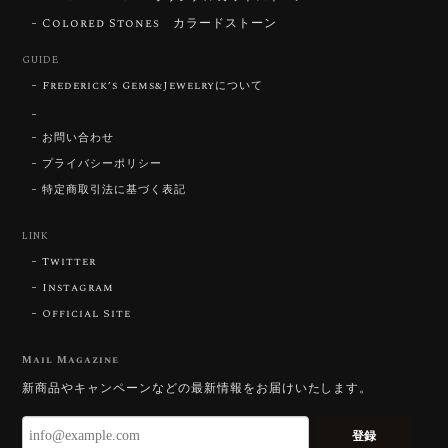
ずっと待ち望んでいたカットを運よく購入できて嬉し
いです。 ウルウルとギラギラを一度に見ることができ
Colored Stones カラードストーン
る不思議なカットだと感じました。強い煌めきだけで
GUIDE
はないスフェーンの新たな一面を知ることができて感
動しております。 この度はありがとうございました。
Frederick’s Gems&Jewelryについて
お問い合わせ
お迎えいただきありがとうございます。
「ウルウルとギラギラを一度に」——まさ
プライバシーポリシー
にその両立を狙って設計したカットですの
特定商取引法に基づく表記
で、そう感じていただけたことがなにより
です。Star Rose Cut™ は中心から外へ広
LINK
がる構成で、スフェーン特有の強い分散を
Twitter
やわらかく受け止めるようにしています。
長くお楽しみいただけますように。
Instagram
Official Site
Mail Magazine
【DISCOVERY】 Bright Brilliant Cut®︎ “145 Facets” 0.45ct Natural Sphene
新商品やキャンペーンなどの最新情報をお届けいたします。
2026/07/21
登録