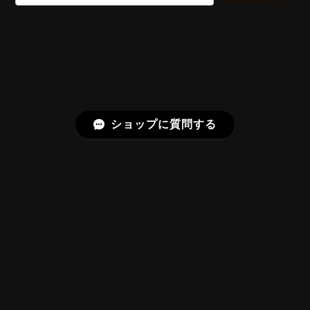
久しぶりに買えました。 相変わらずギラッギラで素晴
らしいです！
またお迎えいただきありがとうございま
す。スフェーンはダイヤモンドを上回る分
散を持つ石で、145面の Bright Brilliant
Cut® はその火を引き出すための面構成に
しています。「ギラッギラ」は最上の褒め
ショップに質問する
言葉として受け取りました。
【SIGNATURE】Bright Brilliant Cut®︎ “129 Facets” 0.71ct Natural Sphene
2026/07/20
プライバシーポリシー
特定商取引法に基づく表記
【SIGNATURE】Bright Brilliant Cut®︎ “129 Facets” 1.17ct Natural Rhodolite Garnet
2026/06/22