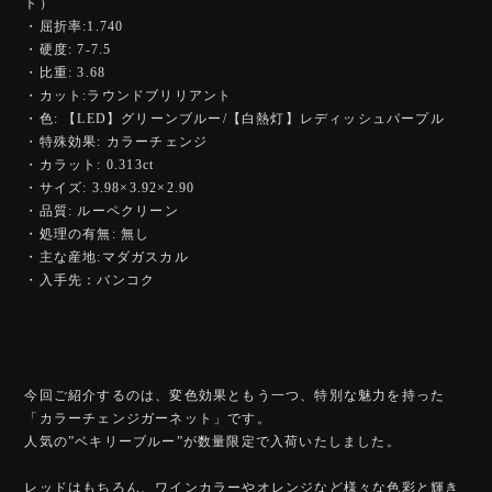
ト）
・屈折率:1.740
・硬度: 7-7.5
・比重: 3.68
・カット:ラウンドブリリアント
・色: 【LED】グリーンブルー/【白熱灯】レディッシュパープル
・特殊効果: カラーチェンジ
・カラット: 0.313ct
・サイズ: 3.98×3.92×2.90
・品質: ルーペクリーン
・処理の有無: 無し
・主な産地:マダガスカル
・入手先：バンコク
今回ご紹介するのは、変色効果ともう一つ、特別な魅力を持った
「カラーチェンジガーネット」です。
人気の”ベキリーブルー”が数量限定で入荷いたしました。
レッドはもちろん、ワインカラーやオレンジなど様々な色彩と輝き