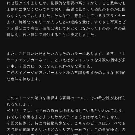
わせ続けて来ましたが、世界的な需要の高まりから、ここ数年でも
圧倒的に少なくなってきており、品質に見合った値段のものが出回
らなくなっておりました。そんな中、懇意にしているサプライヤー
より、綺麗なベキリーが入ったとの連絡を受け、すぐさま写真とビ
デオ通話にて商談、値段は決してお安くはなかったものの、その品
質ゆえ、言い値にて買付することに決定しました。
また、ご注目いただきたいのはそのカラーにあります。通常、「カ
ラーチェンジガーネット」といえばグレイッシュな外観の個体が多
い中、今回のピースはなんとも鮮やかな翠青色。
赤色のイメージが強いガーネット種の常識を覆すかのような神秘的
な色味を持ちます。
このストーンの魅力を担保する要因の一つに、その希少性があげら
れるでしょう。
ベキリ―では、同宝石の原石はほぼ枯渇しているといわれており、
おそらく今後もまとまった数が入手できるとは考えられません。
今回の個体は、特に内包物も少なく、こちらのピースはルーペでも
内包物が確認できないほどのクリアな一石です。この事実ゆえ、希