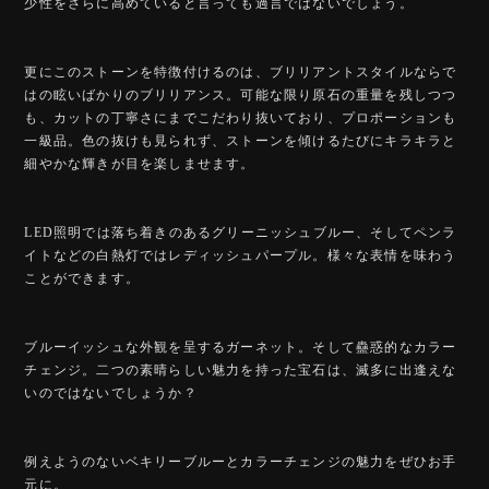
少性をさらに高めていると言っても過言ではないでしょう。
更にこのストーンを特徴付けるのは、ブリリアントスタイルならで
はの眩いばかりのブリリアンス。可能な限り原石の重量を残しつつ
も、カットの丁寧さにまでこだわり抜いており、プロポーションも
一級品。色の抜けも見られず、ストーンを傾けるたびにキラキラと
細やかな輝きが目を楽しませます。
LED照明では落ち着きのあるグリーニッシュブルー、そしてペンラ
イトなどの白熱灯ではレディッシュパープル。様々な表情を味わう
ことができます。
ブルーイッシュな外観を呈するガーネット。そして蠱惑的なカラー
チェンジ。二つの素晴らしい魅力を持った宝石は、滅多に出逢えな
いのではないでしょうか？
例えようのないベキリーブルーとカラーチェンジの魅力をぜひお手
元に。