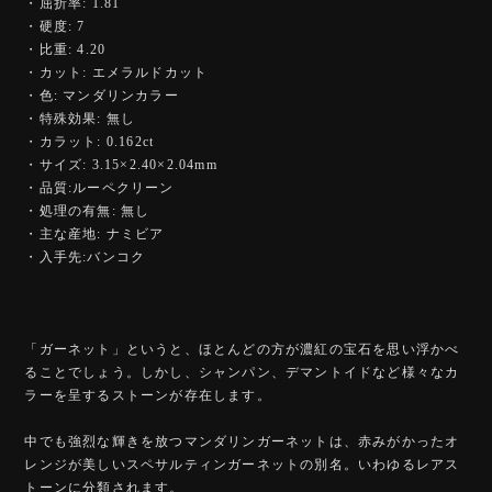
・屈折率: 1.81
・硬度: 7
・比重: 4.20
・カット: エメラルドカット
・色: マンダリンカラー
・特殊効果: 無し
・カラット: 0.162ct
・サイズ: 3.15×2.40×2.04mm
・品質:ルーペクリーン
・処理の有無: 無し
・主な産地: ナミビア
・入手先:バンコク
「ガーネット」というと、ほとんどの方が濃紅の宝石を思い浮かべ
ることでしょう。しかし、シャンパン、デマントイドなど様々なカ
ラーを呈するストーンが存在します。
中でも強烈な輝きを放つマンダリンガーネットは、赤みがかったオ
レンジが美しいスペサルティンガーネットの別名。いわゆるレアス
トーンに分類されます。