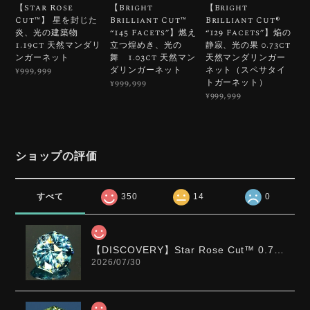
【Star Rose
【Bright
【Bright
Cut™️】 星を封じた
Brilliant Cut™️
Brilliant Cut®︎
炎、光の建築物
“145 Facets”】燃え
“129 Facets”】焔の
1.19ct 天然マンダリ
立つ煌めき、光の
静寂、光の果 0.73ct
ンガーネット
舞 1.03ct 天然マン
天然マンダリンガー
ダリンガーネット
ネット（スペサタイ
¥999,999
トガーネット）
¥999,999
¥999,999
ショップの評価
すべて
350
14
0
【DISCOVERY】Star Rose Cut™️ 0.72ct Natural Blue Zircon
2026/07/30