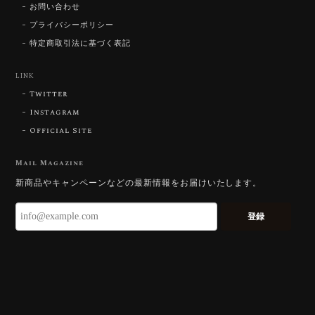
お問い合わせ
お迎えいただきありがとうございます。
「ウルウルとギラギラを一度に」——まさ
プライバシーポリシー
にその両立を狙って設計したカットですの
特定商取引法に基づく表記
で、そう感じていただけたことがなにより
です。Star Rose Cut™ は中心から外へ広
LINK
がる構成で、スフェーン特有の強い分散を
Twitter
やわらかく受け止めるようにしています。
長くお楽しみいただけますように。
Instagram
Official Site
Mail Magazine
【DISCOVERY】 Bright Brilliant Cut®︎ “145 Facets” 0.45ct Natural Sphene
新商品やキャンペーンなどの最新情報をお届けいたします。
2026/07/21
登録
久しぶりに買えました。 相変わらずギラッギラで素晴
らしいです！
またお迎えいただきありがとうございま
す。スフェーンはダイヤモンドを上回る分
散を持つ石で、145面の Bright Brilliant