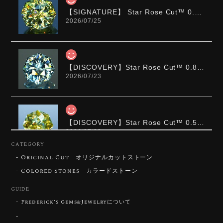
【SIGNATURE】 Star Rose Cut™️ 0.48ct Natural Sphene
2026/07/25
【DISCOVERY】Star Rose Cut™️ 0.87ct Natural Blue Zircon
2026/07/23
【DISCOVERY】Star Rose Cut™️ 0.51ct Natural Sphene
2026/07/23
CATEGORY
Original Cut オリジナルカットストーン
ずっと待ち望んでいたカットを運よく購入できて嬉し
いです。 ウルウルとギラギラを一度に見ることができ
Colored Stones カラードストーン
る不思議なカットだと感じました。強い煌めきだけで
GUIDE
はないスフェーンの新たな一面を知ることができて感
動しております。 この度はありがとうございました。
Frederick’s Gems&Jewelryについて