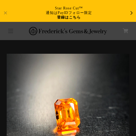
Star Rose Cut™
通知はPayIDフォロー限定
登録はこちら