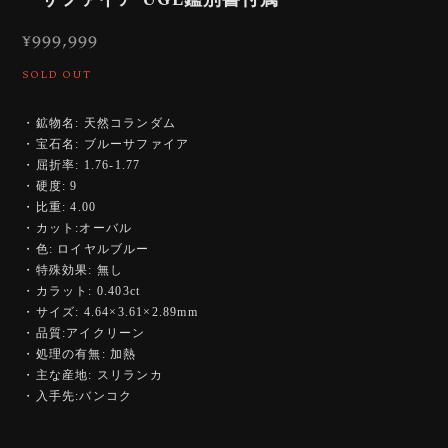
¥999,999
SOLD OUT
・鉱物名: 天然コランダム
・宝石名: ブルーサファイア
・屈折率: 1.76-1.77
・硬度: 9
・比重: 4.00
・カット:オーバル
・色: ロイヤルブルー
・特殊効果: 無し
・カラット: 0.403ct
・サイズ: 4.64×3.61×2.89mm
・品質:アイクリーン
・処理の有無: 加熱
・主な産地: スリランカ
・入手先:バンコク