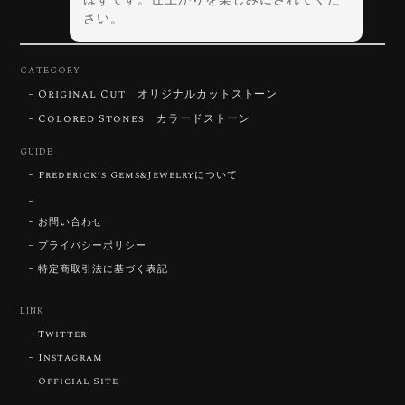
さい。
CATEGORY
Original Cut オリジナルカットストーン
【DISCOVERY】Star Rose Cut™️ 0.72ct Natural Blue Zircon
Colored Stones カラードストーン
2026/07/30
GUIDE
Frederick’s Gems&Jewelryについて
【SIGNATURE】 Star Rose Cut™️ 0.48ct Natural Sphene
2026/07/25
お問い合わせ
プライバシーポリシー
特定商取引法に基づく表記
【DISCOVERY】Star Rose Cut™️ 0.87ct Natural Blue Zircon
LINK
2026/07/23
Twitter
Instagram
Official Site
【DISCOVERY】Star Rose Cut™️ 0.51ct Natural Sphene