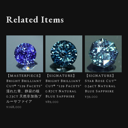
Related Items
【MASTERPIECE】
【SIGNATURE】
【SIGNATURE】
Bright Brilliant
Bright Brilliant
Star Rose Cut™️
Cut®︎ “129 Facets”
Cut®︎ “129 Facets”
0.54ct Natural
濡れた青、静寂の核
0.87ct Natural
Blue Sapphire
0.73ct 天然非加熱ブ
Blue Sapphire
¥59,000
ルーサファイア
¥89,000
¥168,000