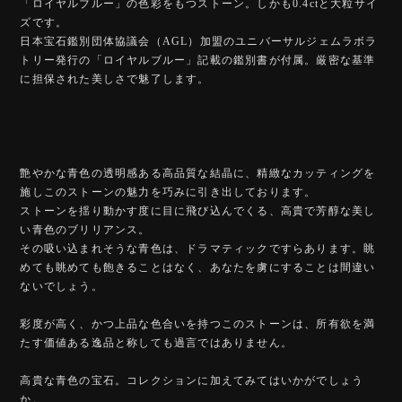
「ロイヤルブルー」の色彩をもつストーン。しかも0.4ctと大粒サイ
ズです。
日本宝石鑑別団体協議会（AGL）加盟のユニバーサルジェムラボラ
トリー発行の「ロイヤルブルー」記載の鑑別書が付属。厳密な基準
に担保された美しさで魅了します。
艶やかな青色の透明感ある高品質な結晶に、精緻なカッティングを
施しこのストーンの魅力を巧みに引き出しております。
ストーンを揺り動かす度に目に飛び込んでくる、高貴で芳醇な美し
い青色のブリリアンス。
その吸い込まれそうな青色は、ドラマティックですらあります。眺
めても眺めても飽きることはなく、あなたを虜にすることは間違い
ないでしょう。
彩度が高く、かつ上品な色合いを持つこのストーンは、所有欲を満
たす価値ある逸品と称しても過言ではありません。
高貴な青色の宝石。コレクションに加えてみてはいかがでしょう
か。