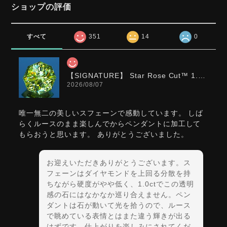
ショップの評価
すべて
351
14
0
【SIGNATURE】 Star Rose Cut™️ 1.0ct Natural Green Sphene
2026/08/07
唯一無二の美しいスフェーンで感動しています。 しば
らくルースのまま楽しんでからペンダントに加工して
もらおうと思います。 ありがとうございました。
お迎えいただきありがとうございます。ス
フェーンはダイヤモンドを上回る分散を持
ちながら硬度がやや低く、1.0ctでこの透明
感の石にはなかなか巡り合えません。ペン
ダントは石が動いて光を拾うので、ルース
で眺めている表情とはまた違う輝きが出る
はずです。仕上がりを楽しみにされてくだ