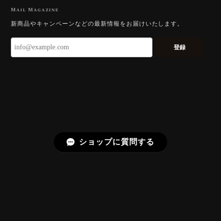
2026/07/23
Mail Magazine
新商品やキャンペーンなどの最新情報をお届けいたします。
ずっと待ち望んでいたカットを運よく購入できて嬉し
いです。 ウルウルとギラギラを一度に見ることができ
登録
る不思議なカットだと感じました。強い煌めきだけで
はないスフェーンの新たな一面を知ることができて感
動しております。 この度はありがとうございました。
お迎えいただきありがとうございます。
「ウルウルとギラギラを一度に」——まさ
にその両立を狙って設計したカットですの
で、そう感じていただけたことがなにより
ショップに質問する
です。Star Rose Cut™ は中心から外へ広
がる構成で、スフェーン特有の強い分散を
やわらかく受け止めるようにしています。
長くお楽しみいただけますように。