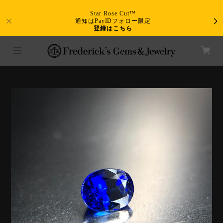
Star Rose Cut™
通知はPayIDフォロー限定
登録はこちら