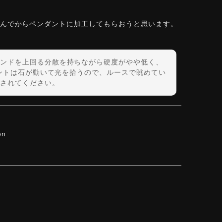
しんでからペンダントに加工してもらおうと思います。
ンドを上回る分散を持ちながら硬度がやや低く、
ダントは石が動いて光を拾うので、ルースで眺めてい
されてください。
on