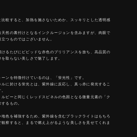
と比較すると、加熱を施さないためか、スッキリとした透明感
は天然の裏付けとなるインクルージョンを含みますが、肉眼で
目立つものではございません。
傾けるたびにビビッドな赤色のブリリアンスを放ち、高品質の
けを取らない美しさで魅了します。
トーンを特徴付けているのは、「蛍光性」です。
ネルに於ける蛍光とは、紫外線に反応し、真っ赤に発光するこ
す。
、ルビーと同じくレッドスピネルの色因となる微量元素の「ク
来するもの。
い地色を補強するため、紫外線を含むブラックライトはもちろ
で観察すると、まるで燃え上がるような美しさを見せてくれま