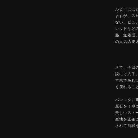
ルビーはほ
ますが、ス
ない、ピュ
レッドなど
熱・無処理
の人気の要
さて、今回
談にて入手
本来であれ
く戻れるこ
バンコクに
原石を丁寧
美しいスト
産地を正確
されて商談