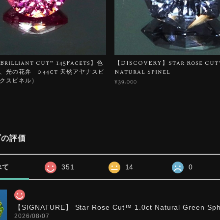
Brilliant Cut™️ 145Facets】色
【DISCOVERY】Star Rose Cut™️
、光の花弁 0.44ct 天然アヤナスピ
Natural Spinel
クスピネル）
¥39,000
プの評価
べて
351
14
0
【SIGNATURE】 Star Rose Cut™️ 1.0ct Natural Green Sp
2026/08/07