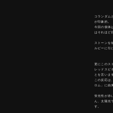
コランダム
が印象的。
今回の個体
はそれほど
ストーンを
ルビーに引
更にこのス
レッドスピ
とを言いま
この反応は
ロム」に由
蛍光性が赤
ん、太陽光
す。