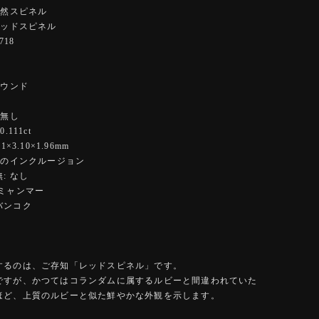
天然スピネル
レッドスピネル
718
ラウンド
ド
 無し
.111ct
×3.10×1.96mm
度のインクルージョン
: なし
:ミャンマー
バンコク
するのは、ご存知「レッドスピネル」です。
ですが、かつてはコランダムに属するルビーと間違われていた
ほど、上質のルビーと似た鮮やかな外観を示します。