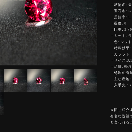
・鉱物名: 
・宝石名: 
・屈折率: 1.
・硬度: 8
・比重: 3.70
・カット: 
・色: レッ
・特殊効果:
・カラット: 0
・サイズ:3.11
・品質: 軽
・処理の有無
・主な産地
・入手先：
今回ご紹介
有名な逸話
と言われる