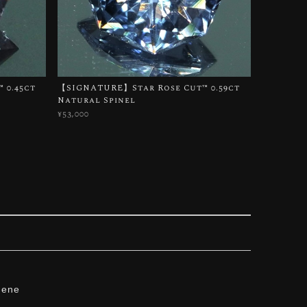
 0.45ct
【SIGNATURE】Star Rose Cut™️ 0.59ct
Natural Spinel
¥53,000
hene