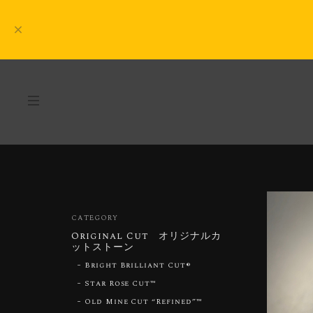
CATEGORY
Original Cut オリジナルカ
ットストーン
Bright Brilliant Cut®︎
Star Rose Cut™︎
Old Mine Cut “Refined”™︎