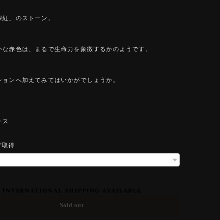
深紅」のストーン。
かな赤色は、まるで生命力を象徴するかのようです。
ションへ加えてみてはいかがでしょうか。
ース
グ取得
International shipping available
Sold out