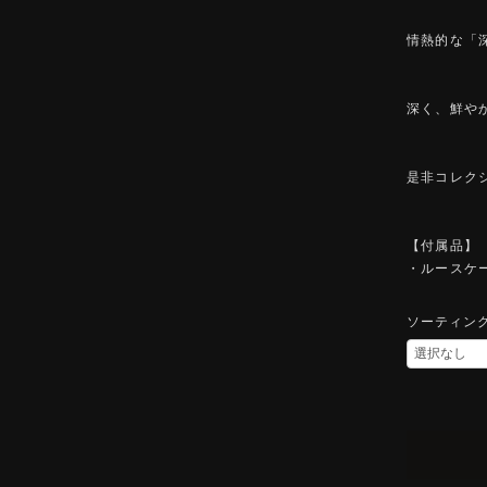
情熱的な「
深く、鮮や
是非コレク
【付属品】
・ルースケ
ソーティン