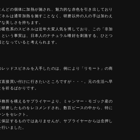
とんどの個体に加熱が施され、魅力的な赤色を引き出しており
ピネルは通常加熱を施すことなく、研磨以外の人の手は加わえ
アな美しさを持ちます。
の暖色系のスピネルは近年大変人気を博しており、この「非加
」という事実は、日本人のナチュラル嗜好を刺激する、ひとつ
因となっていると考えられます。
のレッドスピネルを入手したのは、例により「リモート」の商
。
ば直接買い付けに行きたいところですが・・・。元の生活へ早
とを祈るばかりです。
事務所を構えるサプライヤーより、ミャンマー・モゴック産の
に研磨したものをレコメンドされ、数百ピースの中から、特に
ーンをセレクト。
に保証するものではありませんが、サプライヤーからは念押し
を行いました。