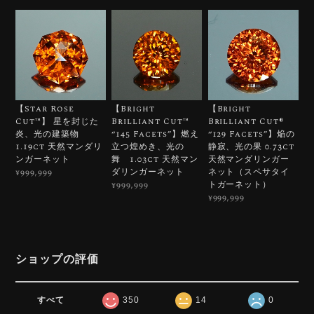
【Star Rose
【Bright
【Bright
Cut™️】 星を封じた
Brilliant Cut™️
Brilliant Cut®︎
炎、光の建築物
“145 Facets”】燃え
“129 Facets”】焔の
1.19ct 天然マンダリ
立つ煌めき、光の
静寂、光の果 0.73ct
ンガーネット
舞 1.03ct 天然マン
天然マンダリンガー
ダリンガーネット
ネット（スペサタイ
¥999,999
トガーネット）
¥999,999
¥999,999
ショップの評価
すべて
350
14
0