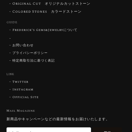
Original Cut オリジナルカットストーン
ずっと待ち望んでいたカットを運よく購入できて嬉し
いです。 ウルウルとギラギラを一度に見ることができ
Colored Stones カラードストーン
る不思議なカットだと感じました。強い煌めきだけで
GUIDE
はないスフェーンの新たな一面を知ることができて感
動しております。 この度はありがとうございました。
Frederick’s Gems&Jewelryについて
お問い合わせ
お迎えいただきありがとうございます。
「ウルウルとギラギラを一度に」——まさ
プライバシーポリシー
にその両立を狙って設計したカットですの
特定商取引法に基づく表記
で、そう感じていただけたことがなにより
です。Star Rose Cut™ は中心から外へ広
LINK
がる構成で、スフェーン特有の強い分散を
Twitter
やわらかく受け止めるようにしています。
長くお楽しみいただけますように。
Instagram
Official Site
Mail Magazine
【DISCOVERY】 Bright Brilliant Cut®︎ “145 Facets” 0.45ct Natural Sphene
新商品やキャンペーンなどの最新情報をお届けいたします。
2026/07/21