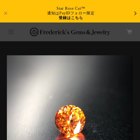
Star Rose Cut™
通知はPayIDフォロー限定
登録はこちら