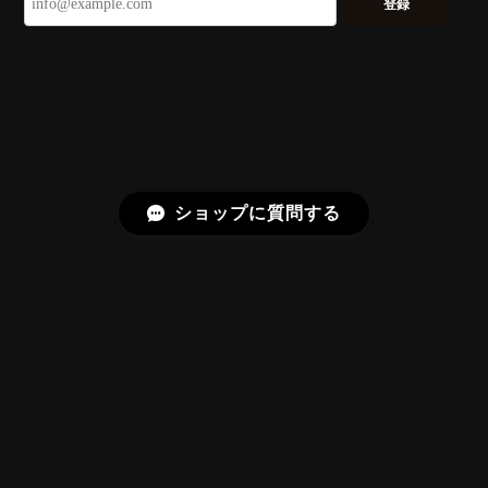
登録
久しぶりに買えました。 相変わらずギラッギラで素晴
らしいです！
またお迎えいただきありがとうございま
す。スフェーンはダイヤモンドを上回る分
散を持つ石で、145面の Bright Brilliant
Cut® はその火を引き出すための面構成に
しています。「ギラッギラ」は最上の褒め
ショップに質問する
言葉として受け取りました。
【SIGNATURE】Bright Brilliant Cut®︎ “129 Facets” 0.71ct Natural Sphene
2026/07/20
プライバシーポリシー
特定商取引法に基づく表記
【SIGNATURE】Bright Brilliant Cut®︎ “129 Facets” 1.17ct Natural Rhodolite Garnet
2026/06/22