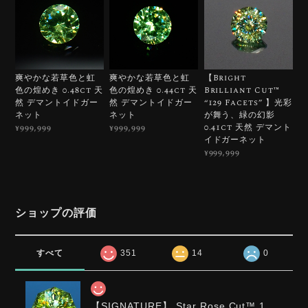
爽やかな若草色と虹
爽やかな若草色と虹
【Bright
色の煌めき 0.48ct 天
色の煌めき 0.44ct 天
Brilliant Cut™️
然 デマントイドガー
然 デマントイドガー
“129 Facets” 】光彩
ネット
ネット
が舞う、緑の幻影
0.41ct 天然 デマント
¥999,999
¥999,999
イドガーネット
¥999,999
ショップの評価
すべて
351
14
0
【SIGNATURE】 Star Rose Cut™️ 1.0ct Natural Green Sphene