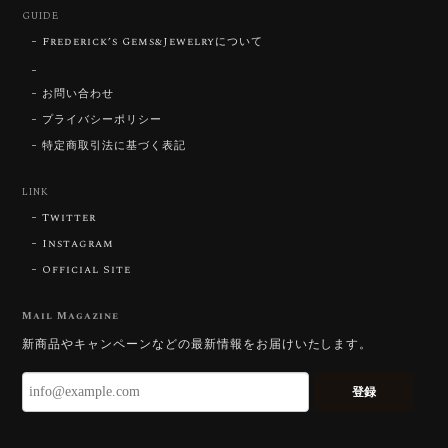
GUIDE
Frederick’s Gems&Jewelryについて
【DISCOVERY】Star Rose Cut™️ 0.51ct Natural Sphene
お問い合わせ
2026/07/23
プライバシーポリシー
特定商取引法に基づく表記
ずっと待ち望んでいたカットを運よく購入できて嬉し
いです。 ウルウルとギラギラを一度に見ることができ
る不思議なカットだと感じました。強い煌めきだけで
LINK
はないスフェーンの新たな一面を知ることができて感
Twitter
動しております。 この度はありがとうございました。
Instagram
Official Site
お迎えいただきありがとうございます。
「ウルウルとギラギラを一度に」——まさ
Mail Magazine
にその両立を狙って設計したカットですの
新商品やキャンペーンなどの最新情報をお届けいたします。
で、そう感じていただけたことがなにより
です。Star Rose Cut™ は中心から外へ広
登録
がる構成で、スフェーン特有の強い分散を
やわらかく受け止めるようにしています。
長くお楽しみいただけますように。