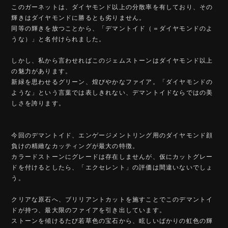
このガーネットは、ダイヤモンド以上の分散率を有しており、その
輝きはダイヤモンドに勝るとも劣りません。
同等の輝きを放つことから、「デマントイド（＝ダイヤモンドのよ
うな）」と名付けられました。
しかし、私から言わせればこのジェムストーンはダイヤモンド以上
の魅力があります。
新緑を思わせるグリーン、煌びやかなファイア。「ダイヤモンドの
ような」という言葉では表しきれない、デマントイドならではの美
しさを誇ります。
今回のデマントイド、エンゲージメントリング用のダイヤモンド顔
負けの精緻なカッティングが最大の特徴。
カラードストーンにグレードは存在しませんが、仮にカットグレー
ドを付けるとしたら、「エクセレント」の評価は間違いないでしょ
う。
クリアな原石へ、ブリリアントカットを施すことでこのデマントイ
ドが持つ、最大限のファイアを引き出しています。
ストーンを傾けるたび若草色の宝石から、眩しいばかりの虹色の輝