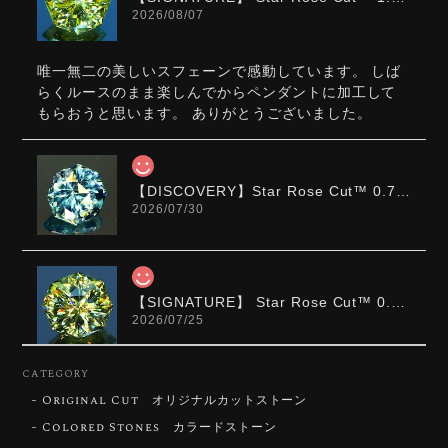
2026/08/07
唯一無二の美しいスフェーンで感動しています。 しば
らくルースのまま楽しんでからペンダントに加工して
もらおうと思います。 ありがとうございました。
【DISCOVERY】Star Rose Cut™️ 0.72ct Natural Blue Zircon
2026/07/30
【SIGNATURE】 Star Rose Cut™️ 0.48ct Natural Sphene
2026/07/25
CATEGORY
Original Cut オリジナルカットストーン
【DISCOVERY】Star Rose Cut™️ 0.87ct Natural Blue Zircon
Colored Stones カラードストーン
2026/07/23