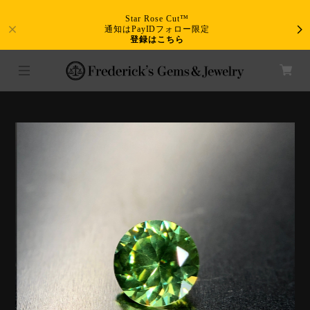
Star Rose Cut™
通知はPayIDフォロー限定
登録はこちら