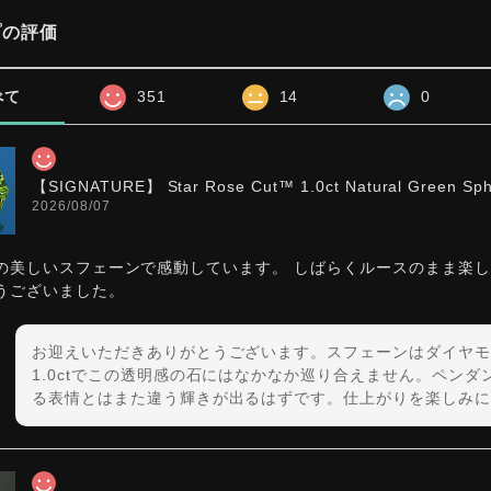
プの評価
べて
351
14
0
【SIGNATURE】 Star Rose Cut™️ 1.0ct Natural Green Sp
2026/08/07
の美しいスフェーンで感動しています。 しばらくルースのまま楽
うございました。
お迎えいただきありがとうございます。スフェーンはダイヤモ
1.0ctでこの透明感の石にはなかなか巡り合えません。ペン
る表情とはまた違う輝きが出るはずです。仕上がりを楽しみに