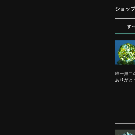
ショッ
す
唯一無二
ありがと