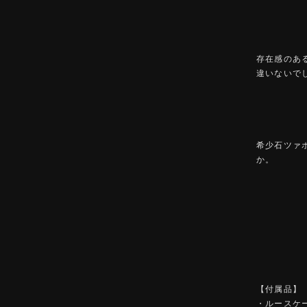
存在感のあ
違いないで
希少石ツァ
か。
【付属品】
・ルースケ