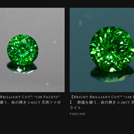
Brilliant Cut™️ “129 Facets”
【Bright Brilliant Cut™️ “129 
う、命の輝き 0.60ct 天然ツァボ
】 静謐を纏う、命の輝き 0.39ct
ライト
¥999,999