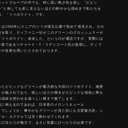
ネットグループの中でも、特に高い希少性を有し、”ビビッ
ン"と称しても差し支えないほどの鮮やかな煌めきで私たちを
は、「ツァボライト」です。
トは1968年にケニアのツァボ国立公園で初めて発見され、その
前を取り、ティファニー社がこのグリーンのグロッシュラーガ
「ツァボライト」命名した、というのが通説ですが、実際には
石学者であるリチャード・T・リディコート氏が提唱し、ティフ
その名称を用いたとされております。
ったビビッドなグリーンが魅力的な今回のツァボライト。緻密
トが施されており、眩しいほどの輝きがビビッドな地色に華を
の深緑を想わせる瑞々しい輝きで魅了します。
お酒に例えるのであれば、日本産のメロンリキュール
RI」でしょうか。爽やかなグリーンが見た目にも大変魅力的。シ
イル・カクテルでは甘く酔わせてくれます。
な口当たりが魅力で、まさに初夏にぴったりのお酒です。