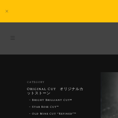
CATEGORY
Original Cut オリジナルカ
ットストーン
Bright Brilliant Cut®︎
Star Rose Cut™︎
Old Mine Cut “Refined”™︎