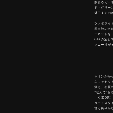
数あるガー
ド・グリー
魅了するの
ツァボライ
産出地の名
ーネットを
GIAの宝
ァニー社が
ネオンがか
なファセッ
添え、初夏
”敢えて”
「MIDO
ョートスタ
甘く爽やか