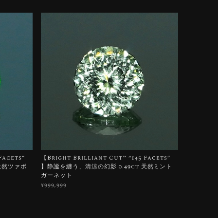
Facets”
【Bright Brilliant Cut™️ “145 Facets”
 天然ツァボ
】静謐を纏う、清涼の幻影 0.49ct 天然ミント
ガーネット
¥999,999