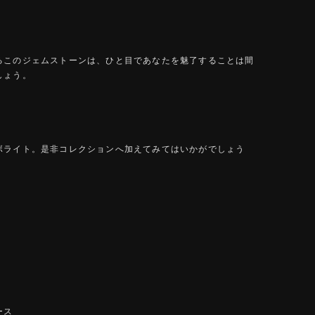
るこのジェムストーンは、ひと目であなたを魅了することは間
しょう。
ボライト。是非コレクションへ加えてみてはいかがでしょう
ース