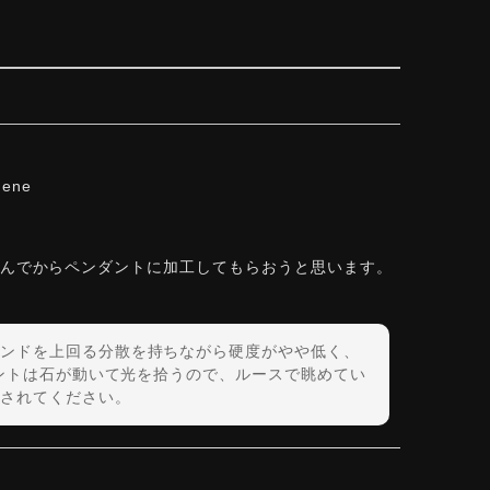
hene
しんでからペンダントに加工してもらおうと思います。
ンドを上回る分散を持ちながら硬度がやや低く、
ダントは石が動いて光を拾うので、ルースで眺めてい
されてください。