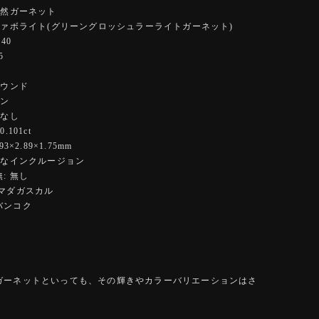
天然ガーネット
ツァボライト(グリーングロッシュラーライトガーネット)
40
5
ラウンド
ーン
 なし
.101ct
3×2.89×1.75mm
細なインクルージョン
: 無し
:マダガスカル
バンコク
ガーネットといっても、その輝きやカラーバリエーションはさ