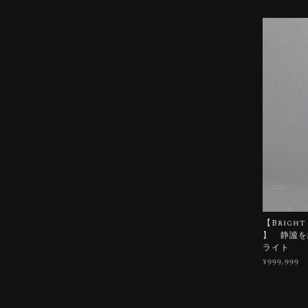
【Bright 
】 静謐を纏
ライト
¥999,999