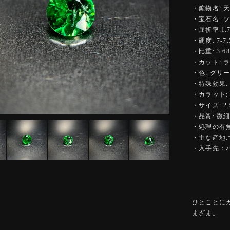
・鉱物名: 
・宝石名: 
・屈折率:1.7
・硬度: 7-7.
・比重: 3.68
・カット: 
・色: グリ
・特殊効果:
・カラット: 0
・サイズ: 2.9
・品質: 微
・処理の有無
・主な産地
・入手先：
ひとことに
まざま。