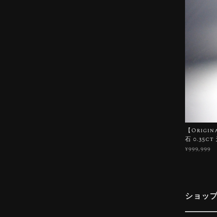
【Origi
石 0.35c
¥999,999
ショッ