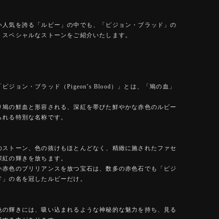
い人気を誇る「ルビー」の中でも、「ピジョン・ブラッド」の
、スペシャルなストーンをご紹介いたします。
ピジョン・ブラッド（Pigeon’s Blood）」とは、「鳩の血」
り鳩の鮮血と形容される、深紅を帯びた鮮やかな赤色のルビー
られる特別な名称です。
のストーン、色の抜けもほとんどなく、精緻に施されたファセ
深紅の輝きを放ちます。
い赤色のブリリアンスを放つ宝石は、数多の赤色石でも「ピジ
ド」の名を冠したルビーだけ。
色の輝きには、吸い込まれるような神秘的な魅力を持ち、見る