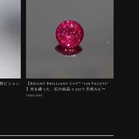
天然ピジョン
【Bright Brilliant Cut™️ “129 Facets”
】光を纏った、紅の結晶 0.33ct 天然ルビー
¥999,999