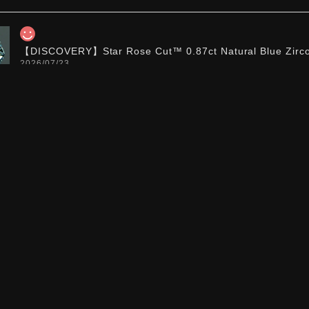
【DISCOVERY】Star Rose Cut™️ 0.87ct Natural Blue Zirc
2026/07/23
【DISCOVERY】Star Rose Cut™️ 0.51ct Natural Sphene
2026/07/23
ち望んでいたカットを運よく購入できて嬉しいです。 ウルウルと
た。強い煌めきだけではないスフェーンの新たな一面を知ることが
お迎えいただきありがとうございます。「ウルウルとギラギラ
カットですので、そう感じていただけたことがなによりです。Sta
スフェーン特有の強い分散をやわらかく受け止めるようにして