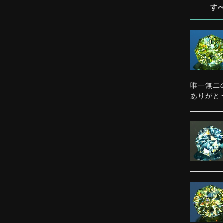
す
唯一無二
ありがと