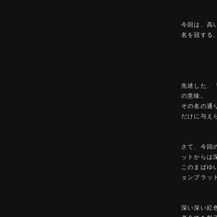
今回は、高
名を冠する
先述した、「
の意味。
その名の通
だけに与え
さて、今回
ットからは
このまばゆ
ョンブラッ
深い深い紅