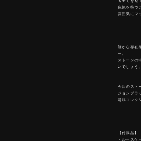
者全てを魅
色気を持つ
雰囲気にマ
確かな存在
ー。
ストーンの
いでしょう
今回のスト
ジョンブラ
是非コレク
【付属品】
・ルースケ