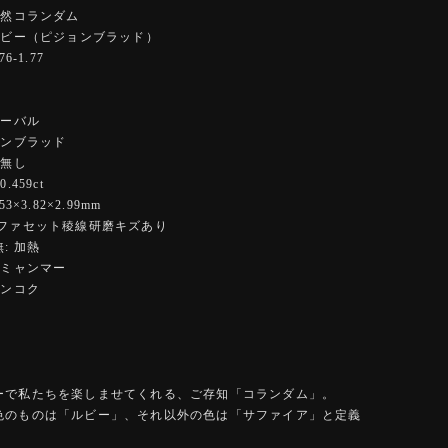
天然コランダム
ルビー（ピジョンブラッド）
6-1.77
オーバル
ョンブラッド
 無し
.459ct
3×3.82×2.99mm
部ファセット稜線研磨キズあり
: 加熱
 ミャンマー
バンコク
ーで私たちを楽しませてくれる、ご存知「コランダム」。
色のものは「ルビー」、それ以外の色は「サファイア」と定義