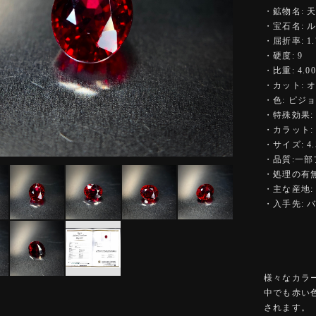
・鉱物名: 
・宝石名: 
・屈折率: 1.7
・硬度: 9
・比重: 4.00
・カット: 
・色: ピジ
・特殊効果:
・カラット: 0
・サイズ: 4.5
・品質:一
・処理の有無
・主な産地:
・入手先: 
様々なカラ
中でも赤い
されます。