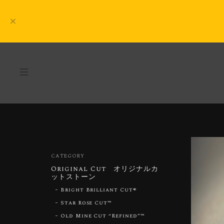
CATEGORY
Original Cut オリジナルカ
ットストーン
Bright Brilliant Cut®︎
Star Rose Cut™︎
Old Mine Cut “Refined”™︎