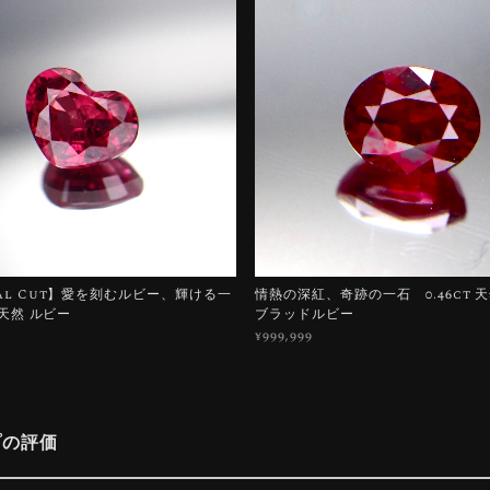
nal Cut】愛を刻むルビー、輝ける一
情熱の深紅、奇跡の一石 0.46ct 
t 天然 ルビー
ブラッドルビー
¥999,999
プの評価