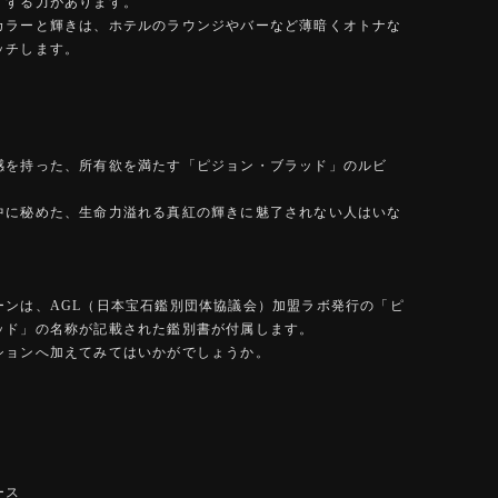
了する力があります。
カラーと輝きは、ホテルのラウンジやバーなど薄暗くオトナな
ッチします。
感を持った、所有欲を満たす「ピジョン・ブラッド」のルビ
中に秘めた、生命力溢れる真紅の輝きに魅了されない人はいな
。
ーンは、AGL（日本宝石鑑別団体協議会）加盟ラボ発行の「ピ
ッド」の名称が記載された鑑別書が付属します。
ションへ加えてみてはいかがでしょうか。
ース