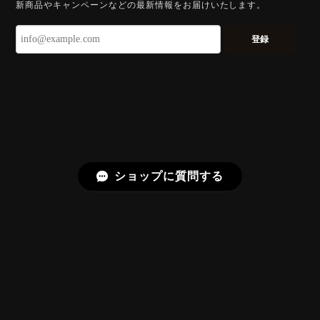
新商品やキャンペーンなどの最新情報をお届けいたします。
ずっと待ち望んでいたカットを運よく購入できて嬉し
いです。 ウルウルとギラギラを一度に見ることができ
登録
る不思議なカットだと感じました。強い煌めきだけで
はないスフェーンの新たな一面を知ることができて感
動しております。 この度はありがとうございました。
お迎えいただきありがとうございます。
「ウルウルとギラギラを一度に」——まさ
にその両立を狙って設計したカットですの
で、そう感じていただけたことがなにより
ショップに質問する
です。Star Rose Cut™ は中心から外へ広
がる構成で、スフェーン特有の強い分散を
やわらかく受け止めるようにしています。
長くお楽しみいただけますように。
【DISCOVERY】 Bright Brilliant Cut®︎ “145 Facets” 0.45ct Natural Sphene
プライバシーポリシー
特定商取引法に基づく表記
2026/07/21