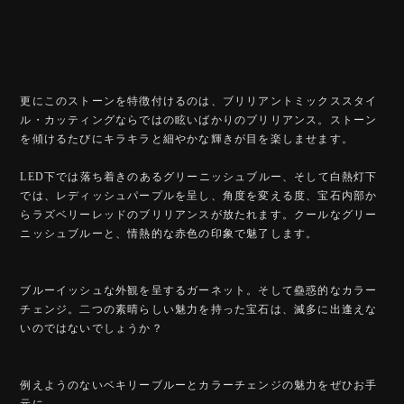
更にこのストーンを特徴付けるのは、ブリリアントミックススタイ
ル・カッティングならではの眩いばかりのブリリアンス。ストーン
を傾けるたびにキラキラと細やかな輝きが目を楽しませます。
LED下では落ち着きのあるグリーニッシュブルー、そして白熱灯下
では、レディッシュパープルを呈し、角度を変える度、宝石内部か
らラズベリーレッドのブリリアンスが放たれます。クールなグリー
ニッシュブルーと、情熱的な赤色の印象で魅了します。
ブルーイッシュな外観を呈するガーネット。そして蠱惑的なカラー
チェンジ。二つの素晴らしい魅力を持った宝石は、滅多に出逢えな
いのではないでしょうか？
例えようのないベキリーブルーとカラーチェンジの魅力をぜひお手
元に。