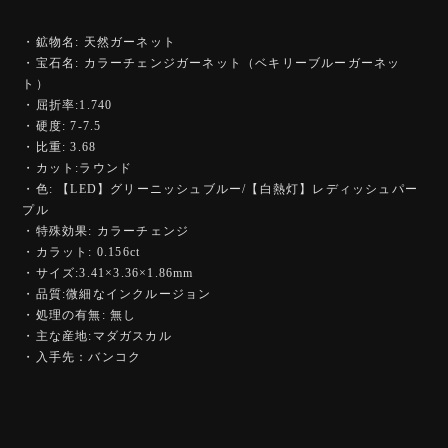
・鉱物名: 天然ガーネット
・宝石名: カラーチェンジガーネット（ベキリーブルーガーネッ
ト）
・屈折率:1.740
・硬度: 7-7.5
・比重: 3.68
・カット:ラウンド
・色: 【LED】グリーニッシュブルー/【白熱灯】レディッシュパー
プル
・特殊効果: カラーチェンジ
・カラット: 0.156ct
・サイズ:3.41×3.36×1.86mm
・品質:微細なインクルージョン
・処理の有無: 無し
・主な産地:マダガスカル
・入手先：バンコク