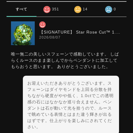
すべて
351
14
0
【SIGNATURE】 Star Rose Cut™️ 1.0ct Natural Green Sphene
2026/08/07
唯一無二の美しいスフェーンで感動しています。 しば
らくルースのまま楽しんでからペンダントに加工して
もらおうと思います。 ありがとうございました。
お迎えいただきありがとうございます。ス
フェーンはダイヤモンドを上回る分散を持
ちながら硬度がやや低く、1.0ctでこの透明
感の石にはなかなか巡り合えません。ペン
ダントは石が動いて光を拾うので、ルース
で眺めている表情とはまた違う輝きが出る
はずです。仕上がりを楽しみにされてくだ
さい。