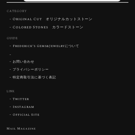
CATEGORY
Original Cut オリジナルカットストーン
【DISCOVERY】Star Rose Cut™️ 0.72ct Natural Blue Zircon
Colored Stones カラードストーン
2026/07/30
GUIDE
Frederick’s Gems&Jewelryについて
【SIGNATURE】 Star Rose Cut™️ 0.48ct Natural Sphene
2026/07/25
お問い合わせ
プライバシーポリシー
特定商取引法に基づく表記
【DISCOVERY】Star Rose Cut™️ 0.87ct Natural Blue Zircon
LINK
2026/07/23
Twitter
Instagram
Official Site
【DISCOVERY】Star Rose Cut™️ 0.51ct Natural Sphene
2026/07/23
Mail Magazine