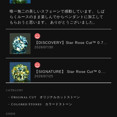
唯一無二の美しいスフェーンで感動しています。 しば
らくルースのまま楽しんでからペンダントに加工して
もらおうと思います。 ありがとうございました。
【DISCOVERY】Star Rose Cut™️ 0.72ct Natural Blue Zircon
2026/07/30
【SIGNATURE】 Star Rose Cut™️ 0.48ct Natural Sphene
2026/07/25
CATEGORY
Original Cut オリジナルカットストーン
【DISCOVERY】Star Rose Cut™️ 0.87ct Natural Blue Zircon
Colored Stones カラードストーン
2026/07/23
GUIDE