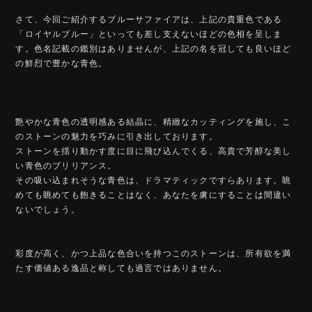
さて、今回ご紹介するブルーサファイアは、上記の貴重色である
「ロイヤルブルー」といっても差し支えないほどの色相を呈しま
す。色名記載の鑑別はありませんが、上記の名を冠しても良いほど
の鮮烈で豊かな青色。
艶やかな青色の透明感ある結晶に、精緻なカッティングを施し、こ
のストーンの魅力を巧みに引き出しております。
ストーンを揺り動かす度に目に飛び込んでくる、高貴で芳醇な美し
い青色のブリリアンス。
その吸い込まれそうな青色は、ドラマティックですらあります。眺
めても眺めても飽きることはなく、あなたを虜にすることは間違い
ないでしょう。
彩度が高く、かつ上品な色合いを持つこのストーンは、所有欲を満
たす価値ある逸品と称しても過言ではありません。