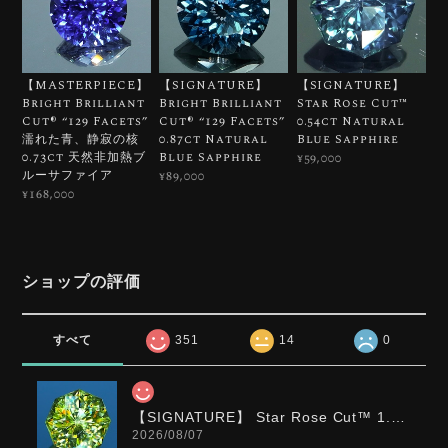
【MASTERPIECE】
【SIGNATURE】
【SIGNATURE】
Bright Brilliant
Bright Brilliant
Star Rose Cut™️
Cut®︎ “129 Facets”
Cut®︎ “129 Facets”
0.54ct Natural
濡れた青、静寂の核
0.87ct Natural
Blue Sapphire
0.73ct 天然非加熱ブ
Blue Sapphire
¥59,000
ルーサファイア
¥89,000
¥168,000
ショップの評価
すべて
351
14
0
【SIGNATURE】 Star Rose Cut™️ 1.0ct Natural Green Sphene
2026/08/07