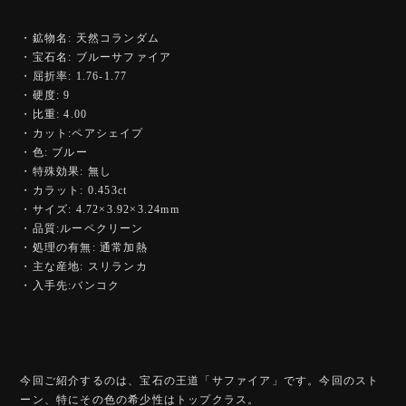
・鉱物名: 天然コランダム
・宝石名: ブルーサファイア
・屈折率: 1.76-1.77
・硬度: 9
・比重: 4.00
・カット:ペアシェイプ
・色: ブルー
・特殊効果: 無し
・カラット: 0.453ct
・サイズ: 4.72×3.92×3.24mm
・品質:ルーペクリーン
・処理の有無: 通常加熱
・主な産地: スリランカ
・入手先:バンコク
今回ご紹介するのは、宝石の王道「サファイア」です。今回のスト
ーン、特にその色の希少性はトップクラス。