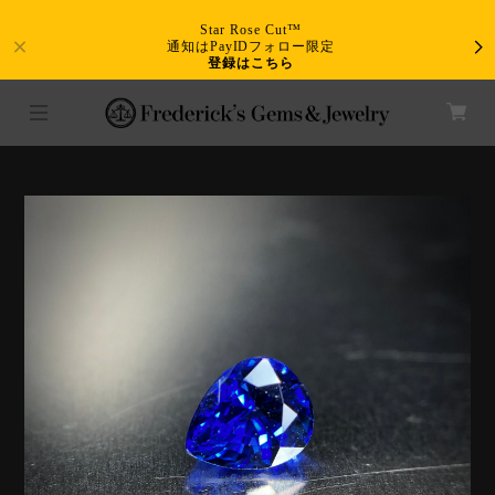
Star Rose Cut™
通知はPayIDフォロー限定
登録はこちら