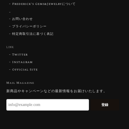
Frederick’s Gems&Jewelryについて
【DISCOVERY】Star Rose Cut™️ 0.51ct Natural Sphene
お問い合わせ
2026/07/23
プライバシーポリシー
特定商取引法に基づく表記
ずっと待ち望んでいたカットを運よく購入できて嬉し
いです。 ウルウルとギラギラを一度に見ることができ
る不思議なカットだと感じました。強い煌めきだけで
LINK
はないスフェーンの新たな一面を知ることができて感
Twitter
動しております。 この度はありがとうございました。
Instagram
Official Site
お迎えいただきありがとうございます。
「ウルウルとギラギラを一度に」——まさ
Mail Magazine
にその両立を狙って設計したカットですの
新商品やキャンペーンなどの最新情報をお届けいたします。
で、そう感じていただけたことがなにより
です。Star Rose Cut™ は中心から外へ広
登録
がる構成で、スフェーン特有の強い分散を
やわらかく受け止めるようにしています。
長くお楽しみいただけますように。