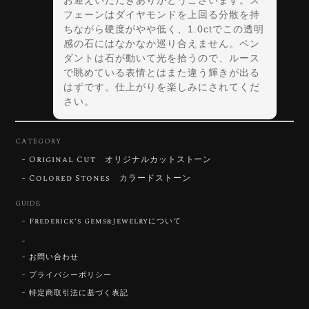
お迎えいただきありがとうございます。ス
フェーンはダイヤモンドを上回る分散を持
ちながら硬度がやや低く、1.0ctでこの透明
感の石にはなかなか巡り合えません。ペン
ダントは石が動いて光を拾うので、ルース
で眺めている表情とはまた違う輝きが出る
はずです。仕上がりを楽しみにされてくだ
さい。
CATEGORY
Original Cut オリジナルカットストーン
【DISCOVERY】Star Rose Cut™️ 0.72ct Natural Blue Zircon
Colored Stones カラードストーン
2026/07/30
GUIDE
Frederick’s Gems&Jewelryについて
【SIGNATURE】 Star Rose Cut™️ 0.48ct Natural Sphene
2026/07/25
お問い合わせ
プライバシーポリシー
特定商取引法に基づく表記