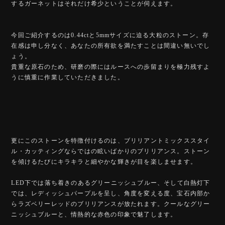
するガーネットはそれだけ希少ということが伺えます。
今回ご紹介するのは0.44ctと5mmサイズに迫る大粒のストーン。存
在感は申し分なく、あなたの所有欲を満たすことは間違い無いでし
ょう。
貴重な原石のため、研磨の際にはルースへの歩留まりを極力残すよ
うに慎重に作業していただきました。
更にこのストーンを特徴付けるのは、ブリリアントミックススタイ
ル・カッティングならではの眩いばかりのブリリアンス。ストーン
を傾けるたびにキラキラと細やかな輝きが目を楽しませます。
LED下では落ち着きのあるグリーニッシュブルー、そして白熱灯下
では、レディッシュパープルを呈し、角度を変える度、宝石内部か
らラズベリーレッドのブリリアンスが放たれます。クールなグリー
ニッシュブルーと、情熱的な赤色の印象で魅了します。