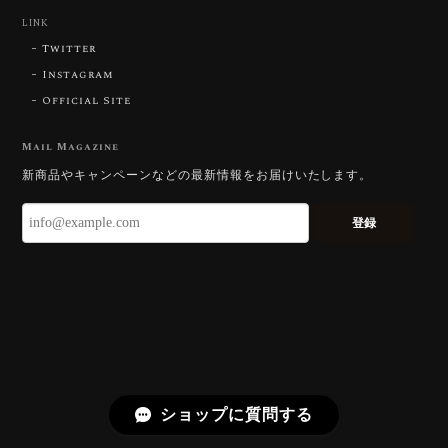
【DISCOVERY】Star Rose Cut™️ 0.87ct Natural Blue Zircon
LINK
2026/07/23
Twitter
Instagram
Official Site
【DISCOVERY】Star Rose Cut™️ 0.51ct Natural Sphene
2026/07/23
Mail Magazine
新商品やキャンペーンなどの最新情報をお届けいたします。
ずっと待ち望んでいたカットを運よく購入できて嬉し
いです。 ウルウルとギラギラを一度に見ることができ
登録
る不思議なカットだと感じました。強い煌めきだけで
はないスフェーンの新たな一面を知ることができて感
動しております。 この度はありがとうございました。
お迎えいただきありがとうございます。
「ウルウルとギラギラを一度に」——まさ
にその両立を狙って設計したカットですの
で、そう感じていただけたことがなにより
ショップに質問する
です。Star Rose Cut™ は中心から外へ広
がる構成で、スフェーン特有の強い分散を