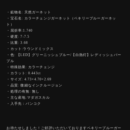
・鉱物名: 天然ガーネット
・宝石名: カラーチェンジガーネット（ベキリーブルーガーネッ
ト）
・屈折率:1.740
・硬度: 7-7.5
・比重: 3.68
・カット:ラウンドミックス
・色: 【LED】グリーニッシュブルー/【白熱灯】レディッシュパー
プル
・特殊効果: カラーチェンジ
・カラット: 0.443ct
・サイズ: 4.73×4.70×2.69
・品質: 微細なインクルージョン
・処理の有無: 無し
・主な産地:マダガスカル
・入手先：バンコク
お待たせしました！ご好評いただいておりますベキリーブルーガー