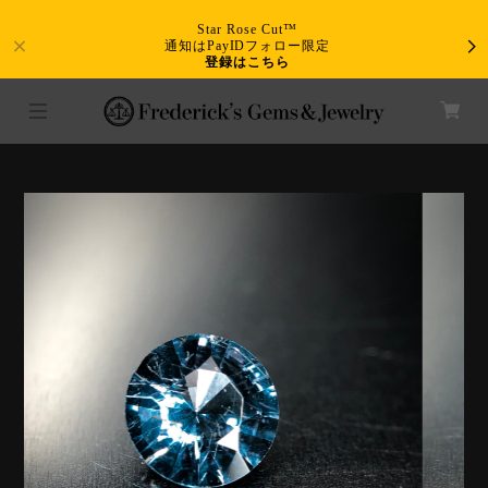
Star Rose Cut™
通知はPayIDフォロー限定
登録はこちら