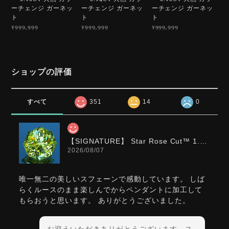
ーチェンジ ガーネッ
ーチェンジ ガーネッ
ーチェンジ ガーネッ
ト
ト
ト
¥999,999
¥999,999
¥999,999
ショップの評価
すべて
351
14
0
【SIGNATURE】 Star Rose Cut™️ 1.0ct Natural Green Sphene
2026/08/07
唯一無二の美しいスフェーンで感動しています。 しば
らくルースのまま楽しんでからペンダントに加工して
もらおうと思います。 ありがとうございました。