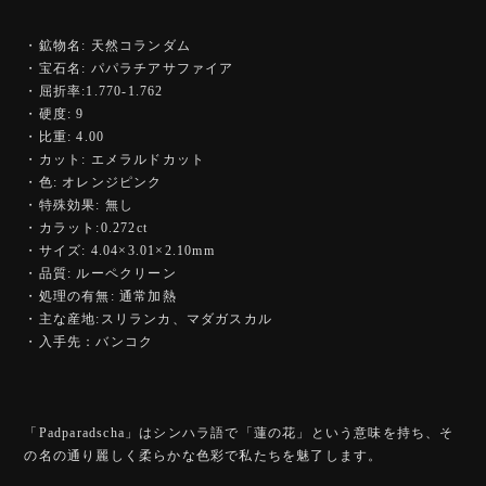
・鉱物名: 天然コランダム
・宝石名: パパラチアサファイア
・屈折率:1.770-1.762
・硬度: 9
・比重: 4.00
・カット: エメラルドカット
・色: オレンジピンク
・特殊効果: 無し
・カラット:0.272ct
・サイズ: 4.04×3.01×2.10mm
・品質: ルーペクリーン
・処理の有無: 通常加熱
・主な産地:スリランカ、マダガスカル
・入手先：バンコク
「Padparadscha」はシンハラ語で「蓮の花」という意味を持ち、そ
の名の通り麗しく柔らかな色彩で私たちを魅了します。