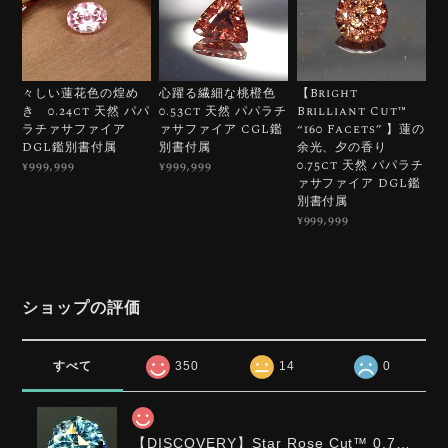
々しい蓮花色の煌め
心躍る繊細な桃橙色
【Bright
き 0.24ct 天然 パパ
0.53ct 天然 パパラチ
Brilliant Cut™️
ラチァサファイア
ァサファイア CGL鑑
“160 Facets” 】蓮の
DGL鑑別書付属
別書付属
余光、夕の香り
0.75ct 天然 パパラチ
¥999,999
¥999,999
ァサファイア DGL鑑
別書付属
¥999,999
ショップの評価
すべて
350
14
0
【DISCOVERY】Star Rose Cut™️ 0.72ct Natural Blue Zircon