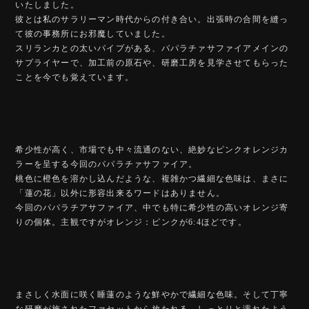
いたしました。
彼とは私のサラリーマン時代からの付き合い。出張時の合間を縫っ
て彼の事務所にお邪魔していました。
スリランカとの太いパイプがある、パパラチァサファイアメインの
サプライヤーで、加工前の原石や、研磨工房を見学させてもらった
ことを今でも覚えています。
希少性が高く、市場でも中々流通のない、絶妙なピンクオレンジカ
ラーを呈する今回のパパラチァサファイア。
桃色に橙色を溶かし込んだような、複雑かつ繊細な色味は、まさに
「蓮の花」以外に形容出来るワードはありません。
今回のパパラチアサファイア、中でも特に希少性の高いオレンジ寄
りの個体。主観ですがオレンジ：ピンクが6:4ほどです。
まさしく水面に咲く睡蓮のような鮮やかで繊細な色味。そして丁寧
な研磨が施されたファセットから放たれる、しっとりと濡れたよう