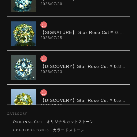
2026/07/30
【SIGNATURE】 Star Rose Cut™️ 0.48ct Natural Sphene
2026/07/25
【DISCOVERY】Star Rose Cut™️ 0.87ct Natural Blue Zircon
2026/07/23
【DISCOVERY】Star Rose Cut™️ 0.51ct Natural Sphene
2026/07/23
CATEGORY
Original Cut オリジナルカットストーン
ずっと待ち望んでいたカットを運よく購入できて嬉し
いです。 ウルウルとギラギラを一度に見ることができ
Colored Stones カラードストーン
る不思議なカットだと感じました。強い煌めきだけで