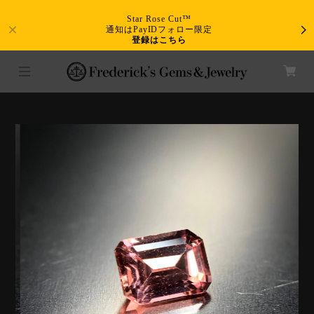
Star Rose Cut™
通知はPayIDフォロー限定
登録はこちら