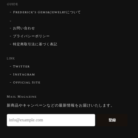
GUIDE
はないスフェーンの新たな一面を知ることができて感
動しております。 この度はありがとうございました。
Frederick’s Gems&Jewelryについて
お問い合わせ
お迎えいただきありがとうございます。
「ウルウルとギラギラを一度に」——まさ
プライバシーポリシー
にその両立を狙って設計したカットですの
特定商取引法に基づく表記
で、そう感じていただけたことがなにより
です。Star Rose Cut™ は中心から外へ広
LINK
がる構成で、スフェーン特有の強い分散を
Twitter
やわらかく受け止めるようにしています。
長くお楽しみいただけますように。
Instagram
Official Site
Mail Magazine
【DISCOVERY】 Bright Brilliant Cut®︎ “145 Facets” 0.45ct Natural Sphene
新商品やキャンペーンなどの最新情報をお届けいたします。
2026/07/21
登録
久しぶりに買えました。 相変わらずギラッギラで素晴
らしいです！