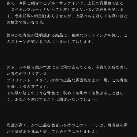
さて、今回ご紹介するブルーサファイアは、上記の貴重色である
「ロイヤルブルー」といっても差し支えないほどの色相を呈しま
す。色名記載の鑑別はありませんが、上記の名を冠しても良いほど
の鮮烈で豊かな青色。
艶やかな青色の透明感ある結晶に、精緻なカッティングを施し、こ
のストーンの魅力を巧みに引き出しております。
ストーンを揺り動かす度に目に飛び込んでくる、高貴で芳醇な美し
い青色のブリリアンス。
ブリリアント・スタイルが持つ上品な雰囲気がより一層、この青色
を優しく引き立てます。
その吸い込まれそうな青色は、眺めても眺めても飽きることはな
く、あなたを虜にすることは間違いないでしょう。
彩度が高く、かつ上品な色合いを持つこのストーンは、所有欲を満
たす価値ある逸品と称しても過言ではありません。