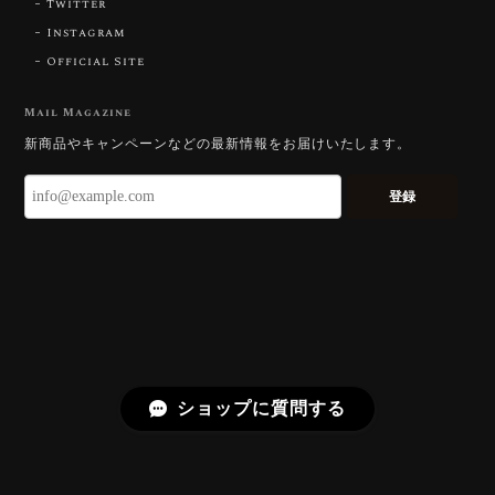
Twitter
やわらかく受け止めるようにしています。
長くお楽しみいただけますように。
Instagram
Official Site
Mail Magazine
【DISCOVERY】 Bright Brilliant Cut®︎ “145 Facets” 0.45ct Natural Sphene
新商品やキャンペーンなどの最新情報をお届けいたします。
2026/07/21
登録
久しぶりに買えました。 相変わらずギラッギラで素晴
らしいです！
またお迎えいただきありがとうございま
す。スフェーンはダイヤモンドを上回る分
散を持つ石で、145面の Bright Brilliant
Cut® はその火を引き出すための面構成に
しています。「ギラッギラ」は最上の褒め
ショップに質問する
言葉として受け取りました。