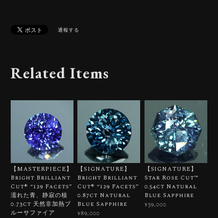
通報する
Related Items
【MASTERPIECE】
【SIGNATURE】
【SIGNATURE】
Bright Brilliant
Bright Brilliant
Star Rose Cut™️
Cut®︎ “129 Facets”
Cut®︎ “129 Facets”
0.54ct Natural
濡れた青、静寂の核
0.87ct Natural
Blue Sapphire
0.73ct 天然非加熱ブ
Blue Sapphire
¥59,000
ルーサファイア
¥89,000