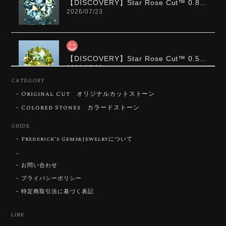
【DISCOVERY】Star Rose Cut™️ 0.87ct Natural Blue Zircon
2026/07/23
【DISCOVERY】Star Rose Cut™️ 0.51ct Natural Sphene
2026/07/23
CATEGORY
Original Cut オリジナルカットストーン
ずっと待ち望んでいたカットを運よく購入できて嬉し
いです。 ウルウルとギラギラを一度に見ることができ
Colored Stones カラードストーン
る不思議なカットだと感じました。強い煌めきだけで
GUIDE
はないスフェーンの新たな一面を知ることができて感
動しております。 この度はありがとうございました。
Frederick’s Gems&Jewelryについて
お問い合わせ
お迎えいただきありがとうございます。
「ウルウルとギラギラを一度に」——まさ
プライバシーポリシー
にその両立を狙って設計したカットですの
特定商取引法に基づく表記
で、そう感じていただけたことがなにより
です。Star Rose Cut™ は中心から外へ広
LINK
がる構成で、スフェーン特有の強い分散を