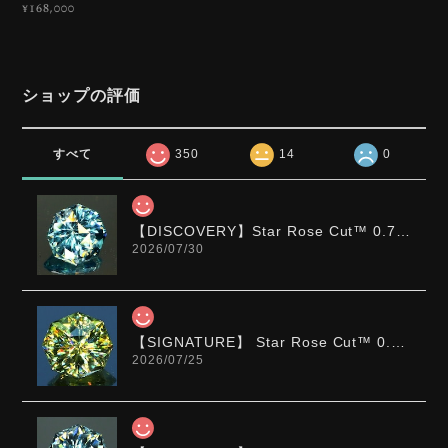
¥168,000
ショップの評価
すべて
350
14
0
【DISCOVERY】Star Rose Cut™️ 0.72ct Natural Blue Zircon
2026/07/30
【SIGNATURE】 Star Rose Cut™️ 0.48ct Natural Sphene
2026/07/25