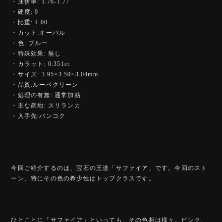
・屈折率: 1.76-1.77
・硬度: 9
・比重: 4.00
・カット:オーバル
・色: ブルー
・特殊効果: 無し
・カラット: 0.351ct
・サイズ: 3.95×3.50×3.04mm
・品質:ルーペクリーン
・処理の有無: 通常加熱
・主な産地: スリランカ
・入手先:バンコク
今回ご紹介するのは、宝石の王道「サファイア」です。今回のスト
ーン、特にその色の希少性はトップクラスです。
ひとことに「サファイア」といっても、その色相は様々。ピンク、