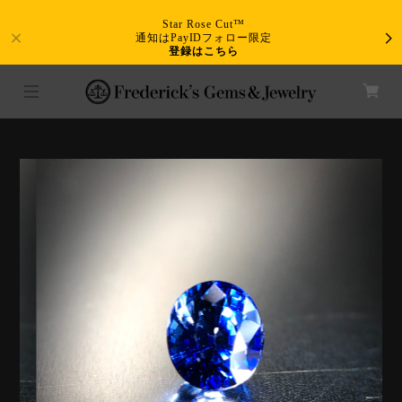
Star Rose Cut™
通知はPayIDフォロー限定
登録はこちら