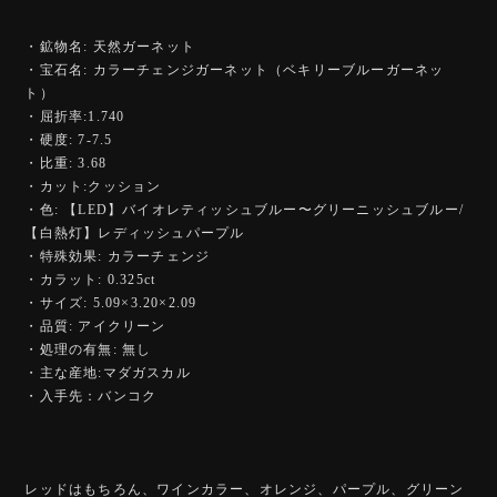
・鉱物名: 天然ガーネット
・宝石名: カラーチェンジガーネット（ベキリーブルーガーネッ
ト）
・屈折率:1.740
・硬度: 7-7.5
・比重: 3.68
・カット:クッション
・色: 【LED】バイオレティッシュブルー〜グリーニッシュブルー/
【白熱灯】レディッシュパープル
・特殊効果: カラーチェンジ
・カラット: 0.325ct
・サイズ: 5.09×3.20×2.09
・品質: アイクリーン
・処理の有無: 無し
・主な産地:マダガスカル
・入手先：バンコク
レッドはもちろん、ワインカラー、オレンジ、パープル、グリーン