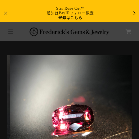
Star Rose Cut™
通知はPayIDフォロー限定
登録はこちら