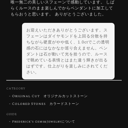
唯一無二の美しいスフェーンで感動しています。 しば
らくルースのまま楽しんでからペンダントに加工して
もらおうと思います。 ありがとうございました。
お迎えいただきありがとうございます。ス
フェーンはダイヤモンドを上回る分散を持
ちながら硬度がやや低く、1.0ctでこの透明
感の石にはなかなか巡り合えません。ペン
ダントは石が動いて光を拾うので、ルース
で眺めている表情とはまた違う輝きが出る
はずです。仕上がりを楽しみにされてくだ
さい。
CATEGORY
Original Cut オリジナルカットストーン
【DISCOVERY】Star Rose Cut™️ 0.72ct Natural Blue Zircon
Colored Stones カラードストーン
2026/07/30
GUIDE
Frederick’s Gems&Jewelryについて