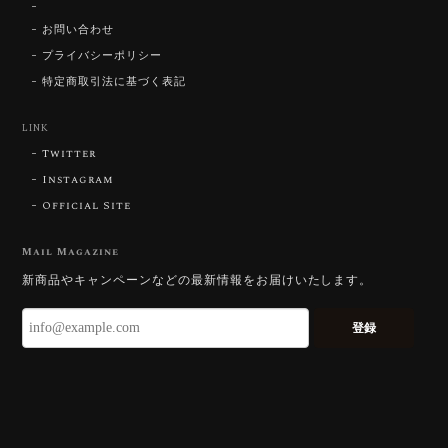
【SIGNATURE】 Star Rose Cut™️ 0.48ct Natural Sphene
2026/07/25
お問い合わせ
プライバシーポリシー
特定商取引法に基づく表記
【DISCOVERY】Star Rose Cut™️ 0.87ct Natural Blue Zircon
LINK
2026/07/23
Twitter
Instagram
Official Site
【DISCOVERY】Star Rose Cut™️ 0.51ct Natural Sphene
2026/07/23
Mail Magazine
新商品やキャンペーンなどの最新情報をお届けいたします。
ずっと待ち望んでいたカットを運よく購入できて嬉し
いです。 ウルウルとギラギラを一度に見ることができ
登録
る不思議なカットだと感じました。強い煌めきだけで
はないスフェーンの新たな一面を知ることができて感
動しております。 この度はありがとうございました。
お迎えいただきありがとうございます。