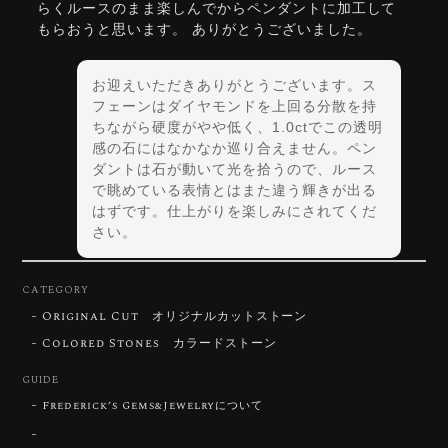
らくルースのまま楽しんでからペンダントに加工して
もらおうと思います。 ありがとうございました。
お迎えいただきありがとうございます。ス
フェーンはダイヤモンドを上回る分散を持
ちながら硬度がやや低く、1.0ctでこの透明
感の石にはなかなか巡り合えません。ペン
ダントは石が動いて光を拾うので、ルース
で眺めている表情とはまた違う輝きが出る
はずです。仕上がりを楽しみにされてくだ
さい。
CATEGORY
Original Cut オリジナルカットストーン
【DISCOVERY】Star Rose Cut™️ 0.72ct Natural Blue Zircon
Colored Stones カラードストーン
2026/07/30
GUIDE
Frederick’s Gems&Jewelryについて
【SIGNATURE】 Star Rose Cut™️ 0.48ct Natural Sphene