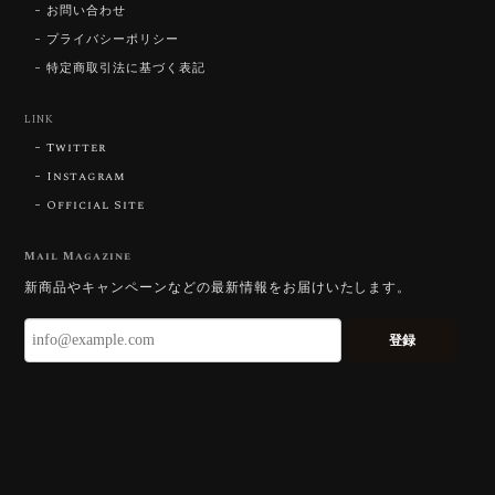
2026/07/25
お問い合わせ
プライバシーポリシー
特定商取引法に基づく表記
【DISCOVERY】Star Rose Cut™️ 0.87ct Natural Blue Zircon
LINK
2026/07/23
Twitter
Instagram
Official Site
【DISCOVERY】Star Rose Cut™️ 0.51ct Natural Sphene
2026/07/23
Mail Magazine
新商品やキャンペーンなどの最新情報をお届けいたします。
ずっと待ち望んでいたカットを運よく購入できて嬉し
いです。 ウルウルとギラギラを一度に見ることができ
登録
る不思議なカットだと感じました。強い煌めきだけで
はないスフェーンの新たな一面を知ることができて感
動しております。 この度はありがとうございました。
お迎えいただきありがとうございます。
「ウルウルとギラギラを一度に」——まさ