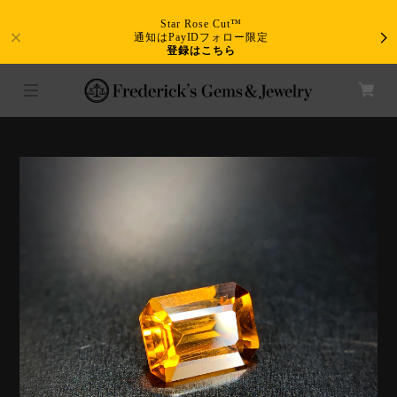
Star Rose Cut™
通知はPayIDフォロー限定
登録はこちら