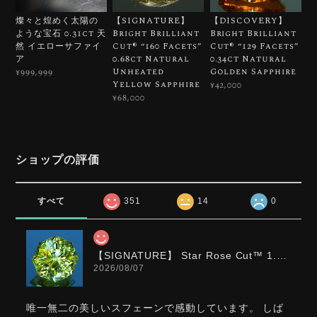
燦々と煌めく太陽の
【SIGNATURE】
【DISCOVERY】
ような宝石 0.31ct 天
Bright Brilliant
Bright Brilliant
然 イエローサファイ
Cut®︎ “160 Facets”
Cut®︎ “129 Facets”
ア
0.68ct Natural
0.34ct Natural
Unheated
Golden Sapphire
¥999,999
Yellow Sapphire
¥42,000
¥68,000
ショップの評価
すべて
351
14
0
【SIGNATURE】 Star Rose Cut™️ 1.0ct Natural Green Sphene
2026/08/07
唯一無二の美しいスフェーンで感動しています。 しば