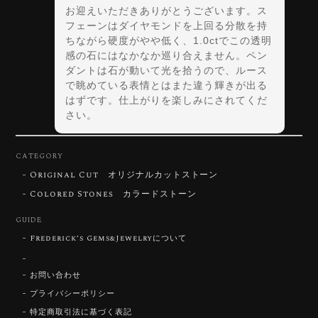
お迎えいただきありがとうございます。ス
フェーンはダイヤモンドを上回る分散を持
ちながら硬度がやや低く、1.0ctでこの透明
感の石にはなかなか巡り合えません。ペン
ダントは石が動いて光を拾うので、ルース
で眺めている表情とはまた違う輝きが出る
はずです。仕上がりを楽しみにされてくだ
さい。
CATEGORY
Original Cut オリジナルカットストーン
【DISCOVERY】Star Rose Cut™️ 0.72ct Natural Blue Zircon
Colored Stones カラードストーン
2026/07/30
GUIDE
Frederick’s Gems&Jewelryについて
【SIGNATURE】 Star Rose Cut™️ 0.48ct Natural Sphene
2026/07/25
お問い合わせ
プライバシーポリシー
特定商取引法に基づく表記