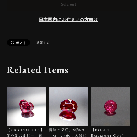
Sold out
日本国内にお住まいの方向け
通報する
Related Items
【Original Cut】
情熱の深紅、奇跡の
【Bright
愛を刻むルビー、輝
一石 0.46ct 天然ピ
Brilliant Cut™️