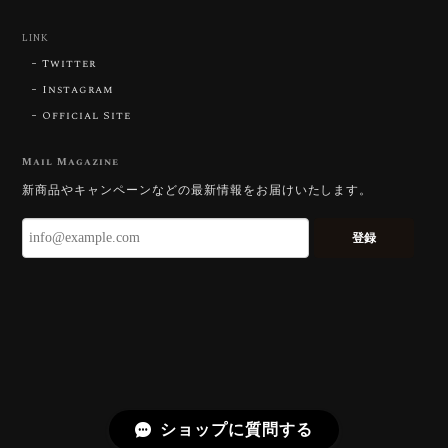
【DISCOVERY】Star Rose Cut™️ 0.87ct Natural Blue Zircon
LINK
2026/07/23
Twitter
Instagram
Official Site
【DISCOVERY】Star Rose Cut™️ 0.51ct Natural Sphene
2026/07/23
Mail Magazine
新商品やキャンペーンなどの最新情報をお届けいたします。
ずっと待ち望んでいたカットを運よく購入できて嬉し
いです。 ウルウルとギラギラを一度に見ることができ
登録
る不思議なカットだと感じました。強い煌めきだけで
はないスフェーンの新たな一面を知ることができて感
動しております。 この度はありがとうございました。
お迎えいただきありがとうございます。
「ウルウルとギラギラを一度に」——まさ
にその両立を狙って設計したカットですの
で、そう感じていただけたことがなにより
ショップに質問する
です。Star Rose Cut™ は中心から外へ広