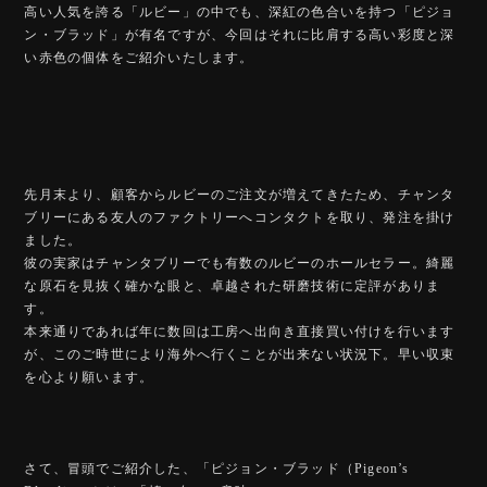
高い人気を誇る「ルビー」の中でも、深紅の色合いを持つ「ピジョ
ン・ブラッド」が有名ですが、今回はそれに比肩する高い彩度と深
い赤色の個体をご紹介いたします。
先月末より、顧客からルビーのご注文が増えてきたため、チャンタ
ブリーにある友人のファクトリーへコンタクトを取り、発注を掛け
ました。
彼の実家はチャンタブリーでも有数のルビーのホールセラー。綺麗
な原石を見抜く確かな眼と、卓越された研磨技術に定評がありま
す。
本来通りであれば年に数回は工房へ出向き直接買い付けを行います
が、このご時世により海外へ行くことが出来ない状況下。早い収束
を心より願います。
さて、冒頭でご紹介した、「ピジョン・ブラッド（Pigeon’s