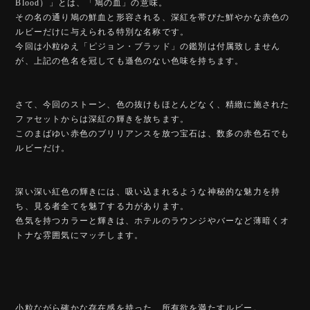
Blood）」とは、「鳩の血」の意味。
その名の通り鳩の鮮血と形容される、深紅を帯びた鮮やかな赤色の
ルビーだけに与えられる特別な名称です。
今回は小粒ゆえ「ピジョン・ブラッド」の鑑別は付属致しません
が、上記の色名を冠しても遜色のない色味を持ちます。
さて、今回のストーン、色の抜けもほとんどなく、精緻に施された
ファセットからは深紅の輝きを放ちます。
このまばゆい赤色のブリリアンスを放つ宝石は、数多の赤色石でも
ルビーだけ。
深い深い紅色の輝きには、吸い込まれるような神秘的な魅力を持
ち、見る者全てを魅了する力があります。
色気を持つカラーと輝きは、ホテルのラウンジやバーなど薄暗くオ
トナな雰囲気にマッチします。
小粒ながら確かな存在感を持った、所有欲を満たすルビー。