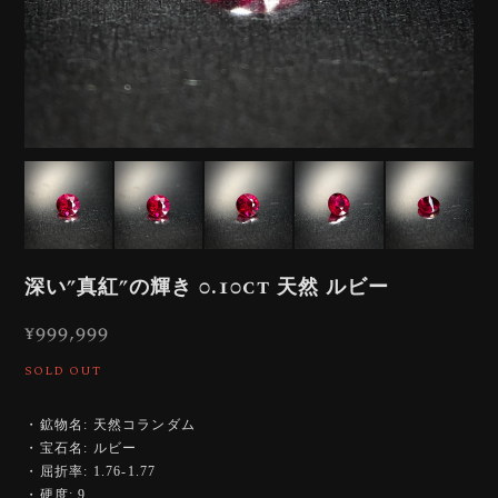
深い”真紅”の輝き 0.10ct 天然 ルビー
¥999,999
SOLD OUT
・鉱物名: 天然コランダム
・宝石名: ルビー
・屈折率: 1.76-1.77
・硬度: 9