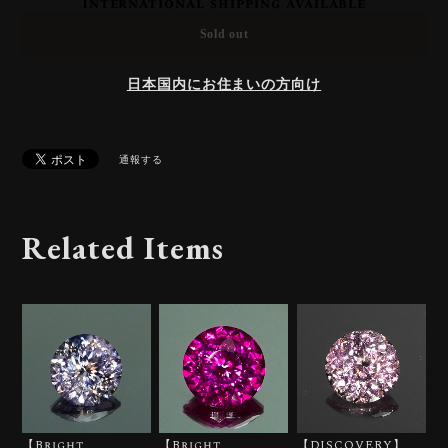
International shipping available
Sold out
日本国内にお住まいの方向け
通報する
Related Items
【Bright
【Bright
【DISCOVERY】