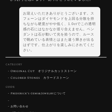
お迎えいただきありがとうございます。ス
フェーンはダイヤモンドを上回る分散を持
ちながら硬度がやや低く、1.0ctでこの透明
感の石にはなかなか巡り合えません。ペン
ダントは石が動いて光を拾うので、ルース
で眺めている表情とはまた違う輝きが出る
はずです。仕上がりを楽しみにされてくだ
さい。
CATEGORY
Original Cut オリジナルカットストーン
【DISCOVERY】Star Rose Cut™️ 0.72ct Natural Blue Zircon
Colored Stones カラードストーン
2026/07/30
GUIDE
Frederick’s Gems&Jewelryについて
【SIGNATURE】 Star Rose Cut™️ 0.48ct Natural Sphene
2026/07/25
お問い合わせ