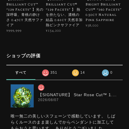
Brilliant Cut™️
Brilliant Cut®︎
Bright Brilliant
“129 Facets” 】光の
“129 Facets” 】 熱
Cut®︎ “160 Facets”
深呼吸、青桃の静け
を持たない、濃桃の
0.50ct Natural
さ 0.47ct 天然サファ
結晶 0.61ct 天然非加
Pink Sapphire
イア
熱ピンクサファイア
¥58,000
¥999,999
¥154,200
ショップの評価
すべて
351
14
0
【SIGNATURE】 Star Rose Cut™️ 1.0ct Natural Green Sphene
2026/08/07
唯一無二の美しいスフェーンで感動しています。 しば
らくルースのまま楽しんでからペンダントに加工して
もらおうと思います。 ありがとうございました。