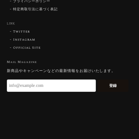
プライバシーポリシー
特定商取引法に基づく表記
【DISCOVERY】Star Rose Cut™️ 0.87ct Natural Blue Zircon
LINK
2026/07/23
Twitter
Instagram
Official Site
【DISCOVERY】Star Rose Cut™️ 0.51ct Natural Sphene
2026/07/23
Mail Magazine
新商品やキャンペーンなどの最新情報をお届けいたします。
ずっと待ち望んでいたカットを運よく購入できて嬉し
いです。 ウルウルとギラギラを一度に見ることができ
登録
る不思議なカットだと感じました。強い煌めきだけで
はないスフェーンの新たな一面を知ることができて感
動しております。 この度はありがとうございました。
お迎えいただきありがとうございます。
「ウルウルとギラギラを一度に」——まさ
にその両立を狙って設計したカットですの