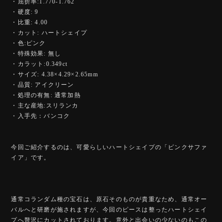
・屈折率:1.770-1.762
・硬度: 9
・比重: 4.00
・カット: ハートシェイプ
・色:ピンク
・特殊効果: 無し
・カラット:0.349ct
・サイズ: 4.38×4.29×2.65mm
・品質: アイクリーン
・処理の有無: 通常加熱
・主な産地:スリランカ
・入手先：バンコク
今回ご紹介するのは、可愛らしいハートシェイプの「ピンクサファ
イア」です。
通常コランダム種の宝石は、原石そのものが貴重なため、通常オー
バルへと研磨が施されますが、今回のピースは整ったハートシェイ
プへ贅沢にカットされております。意外と出会いの少ないのもこの