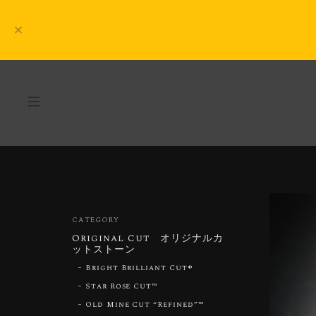
CATEGORY
Original Cut オリジナルカ
ットストーン
Bright Brilliant Cut®︎
Star Rose Cut™︎
Old Mine Cut “Refined”™︎