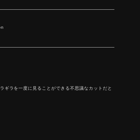
on
ギラギラを一度に見ることができる不思議なカットだと
できて感動しております。 この度はありがとうござい
を一度に」——まさにその両立を狙って設計した
r Rose Cut™ は中心から外へ広がる構成で、
います。長くお楽しみいただけますように。