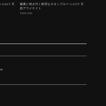
03ct 天
脳裏に焼き付く鮮烈なネオンブルー 0.07ct 天
然アウイナイト
¥999,999
on