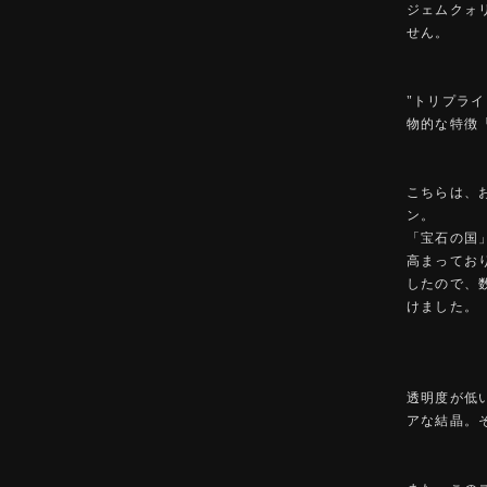
ジェムクォ
せん。
"トリプライ
物的な特徴
こちらは、
ン。
「宝石の国
高まってお
したので、
けました。
透明度が低
アな結晶。