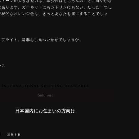
ストーンの大きな魅力は、希少性はもちろんのこと、鮮やかな
にあります。ガーネットにもシトリンにもない、たった一つし
神秘的なオレンジ色は、きっとあなたを虜にすることでしょ
トリプライト。是非お手元へいかがでしょうか。
ース
International shipping available
Sold out
日本国内にお住まいの方向け
通報する