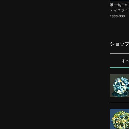
唯一無二の青
ディエライ
¥999,999
ショッ
す