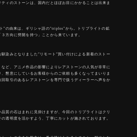
リティのストーンは、国内だとほぼお目にかかることは出来ま
ト"の由来は、ギリシャ語の"triplos"から。トリプライトの鉱
「３方向に劈開を持つ」ことから来ています。
お馴染みとなりました”リモート”買い付けによる新着のストー
」など、アニメ作品の影響によりレアストーンの人気が非常に
り、懇意にしているお客様からのご依頼も多くなってまいりま
数回取引のあるレアストーンを専門で扱うディーラーへ声をか
い品質の石はまれに見掛けますが、今回のトリプライトはクリ
その透明度を活かすよう、丁寧にカットが施されております。