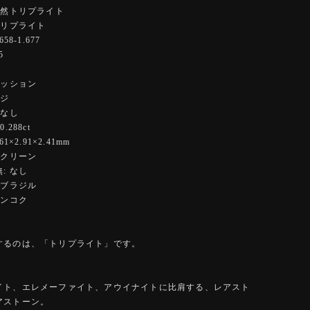
天然トリプライト
トリプライト
58-1.677
5
クッション
ンジ
 なし
.288ct
1×2.91×2.41mm
イクリーン
: なし
 ブラジル
バンコク
するのは、「トリプライト」です。
イト、エレメーファイト、アウイナイトに比肩する、レアスト
アストーン。