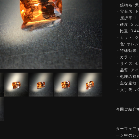
・鉱物名: 
・宝石名: 
・屈折率: 1.6
・硬度: 5-5.
・比重: 3.44
・カット: 
・色: オレ
・特殊効果:
・カラット: 0
・サイズ: 4.6
・品質: ア
・処理の有無
・主な産地:
・入手先: 
今回ご紹介
ターフェア
ーン中のレ