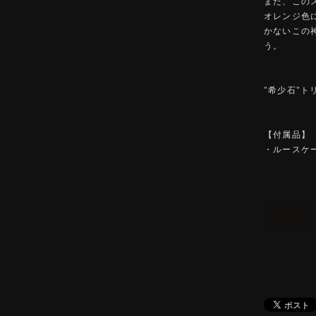
また、この
オレンジ色
かないこの
う。
"希少石"
【付属品】
・ルースケ