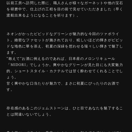
以前工房へ訪問した際に、職人さんが様々なガーネットや他の宝石
を研磨中で、仕上げの工程を目の前で見せていただきました（早く
渡航出来るようになることを祈ります）。
ネオンがかったビビッドなグリーンが魅力的な今回のツァボライ
ト。緻密なファセットが施されており、眩しいほどの輝きがビビッ
ドな地色に華を添え、初夏の深緑を想わせる瑞々しい輝きで魅了し
ます。
”敢えて”お酒に例えるのであれば、日本産のメロンリキュール
「MIDORI」でしょうか。爽やかなグリーンが見た目にも大変魅力
的。ショートスタイル・カクテルでは甘く酔わせてくれることでし
ょう。
甘く爽やかな口当たりが魅力で、まさに初夏にぴったりのお酒で
す。
存在感のあるこのジェムストーンは、ひと目であなたを魅了するこ
とは間違いないでしょう。