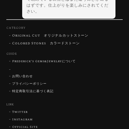
はずです。仕上がりを楽しみにされてくだ
さい。
CATEGORY
Original Cut オリジナルカットストーン
【DISCOVERY】Star Rose Cut™️ 0.72ct Natural Blue Zircon
Colored Stones カラードストーン
2026/07/30
GUIDE
Frederick’s Gems&Jewelryについて
【SIGNATURE】 Star Rose Cut™️ 0.48ct Natural Sphene
2026/07/25
お問い合わせ
プライバシーポリシー
特定商取引法に基づく表記
【DISCOVERY】Star Rose Cut™️ 0.87ct Natural Blue Zircon
LINK
2026/07/23
Twitter
Instagram
Official Site