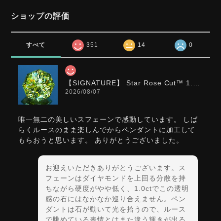
ショップの評価
すべて
351
14
0
【SIGNATURE】 Star Rose Cut™️ 1.0ct Natural Green Sphene
2026/08/07
唯一無二の美しいスフェーンで感動しています。 しば
らくルースのまま楽しんでからペンダントに加工して
もらおうと思います。 ありがとうございました。
お迎えいただきありがとうございます。ス
フェーンはダイヤモンドを上回る分散を持
ちながら硬度がやや低く、1.0ctでこの透明
感の石にはなかなか巡り合えません。ペン
ダントは石が動いて光を拾うので、ルース
で眺めている表情とはまた違う輝きが出る