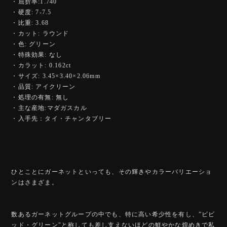
・屈折率:1.740
・硬度: 7-7.5
・比重: 3.68
・カット: ラウンド
・色: グリーン
・特殊効果: なし
・カラット: 0.162ct
・サイズ: 3.45×3.40×2.06mm
・品質: アイクリーン
・処理の有無: 無し
・主な産地:マダガスカル
・入手先：タイ・チャンタブリー
ひとことにガーネットといっても、その輝きやカラーバリエーショ
ンはさまざま。
数あるガーネットグループの中でも、特に高い希少性を有し、”ビビ
ッド・グリーン"と称しても差し支えないほどの鮮やかな煌めきで私