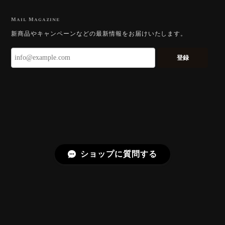
【DISCOVERY】Star Rose Cut™️ 0.51ct Natural Sphene
2026/07/23
Mail Magazine
新商品やキャンペーンなどの最新情報をお届けいたします。
ずっと待ち望んでいたカットを運よく購入できて嬉し
いです。 ウルウルとギラギラを一度に見ることができ
登録
る不思議なカットだと感じました。強い煌めきだけで
はないスフェーンの新たな一面を知ることができて感
動しております。 この度はありがとうございました。
お迎えいただきありがとうございます。
「ウルウルとギラギラを一度に」——まさ
にその両立を狙って設計したカットですの
で、そう感じていただけたことがなにより
ショップに質問する
です。Star Rose Cut™ は中心から外へ広
がる構成で、スフェーン特有の強い分散を
やわらかく受け止めるようにしています。
長くお楽しみいただけますように。