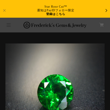
Star Rose Cut™
通知はPayIDフォロー限定
登録はこちら