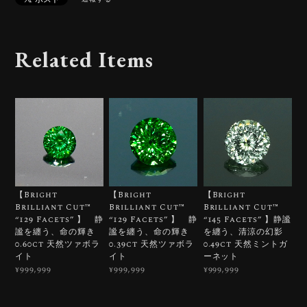
Related Items
【Bright
【Bright
【Bright
Brilliant Cut™️
Brilliant Cut™️
Brilliant Cut™️
“129 Facets” 】 静
“129 Facets” 】 静
“145 Facets” 】静謐
謐を纏う、命の輝き
謐を纏う、命の輝き
を纏う、清涼の幻影
0.60ct 天然ツァボラ
0.39ct 天然ツァボラ
0.49ct 天然ミントガ
イト
イト
ーネット
¥999,999
¥999,999
¥999,999