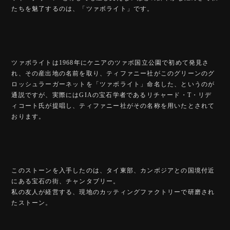
たちを魅了するのは、「ツァボライト」です。
ツァボライトは1968年にケニアのツァボ国立公園で初めて発見さ
れ、その産出地の名前を取り、ティファニー社がこのグリーンのグ
ロッシュラーガーネットを「ツァボライト」命名した、というのが
通説ですが、実際にはGIAの宝石学者であるリチャード・T・リデ
ィコート氏が提唱し、ティファニー社がその名称を用いたとされて
おります。
このストーンを入手したのは、タイ東部、カンボジアとの国境付近
にある宝石の街、チャンタブリー。
私の友人が経営する、現地のカッティングファクトリーで研磨され
たストーン。