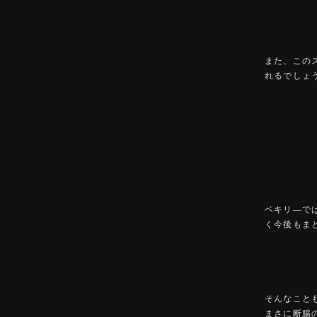
また、この
れるでしょ
ベキリ―で
く今後もま
そんなこと
まさに断腸