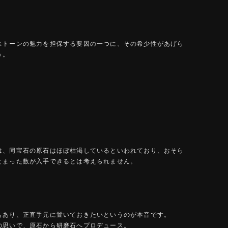
ストーンの魅力を担保する要因の一つに、その希少性があげら
う。
は、同宝石の原石はほぼ枯渇しているといわれており、おそら
とまった数が入手できるとは考えられません。
もあり、正直手元に置いておきたいというのが本音です。
の思いで、原石から研磨石へプロデュース。