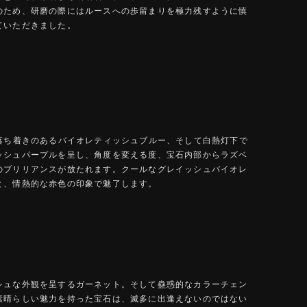
のため、研磨の際にはルースへの歩留まりを極力残すように慎
ていただきました。
は落ち着きのあるバイオレティッシュブルー、そして白熱灯下で
ッシュパープルを呈し、角度を変える度、宝石内部からラズベ
のブリリアンスが放たれます。クールなグレイッシュバイオレ
と、情熱的な赤色の印象で魅了します。
シュな外観を呈するガーネット。そして蠱惑的なカラーチェン
素晴らしい魅力を持った宝石は、滅多に出逢えないのではない