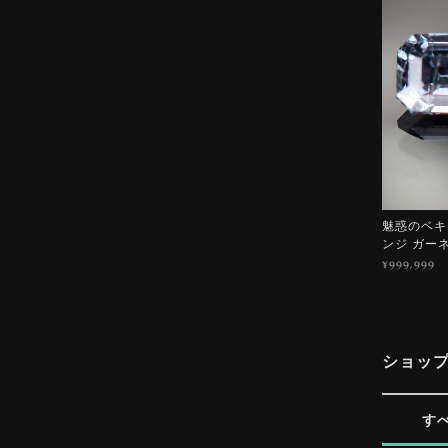
魅惑のベキリ
ンジ ガー
¥999,999
ショッ
す