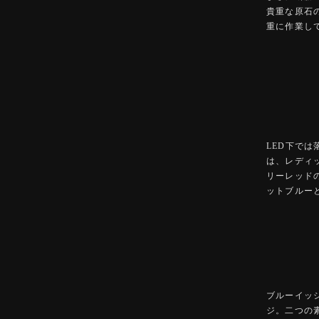
貴重な原石
重に作業し
LED下で
は、レディ
リーレッド
ットブルー
ブルーイッ
ジ。二つの