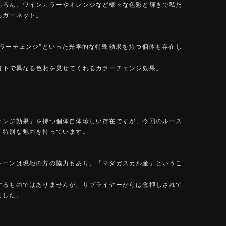
ちろん、ワインカラーやオレンジなど様々な色彩と輝きで私た
るガーネット。
カラーチェンジ”といった光学的な特殊効果を持つ個体も存在し
熱灯下で異なる色相を見せてくれるカラーチェンジ効果。
ェンジ効果」を持つ個体自体珍しい存在ですが、今回のルース
、特別な魅力を持っています。
トーンは現地の方の協力もあり、「マダガスカル産」というこ
するものではありませんが、サプライヤーからは念押しされて
ました。