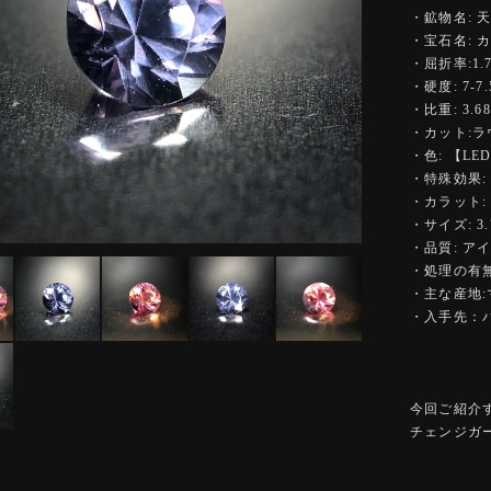
・鉱物名: 
・宝石名:
・屈折率:1.7
・硬度: 7-7.
・比重: 3.68
・カット:
・色: 【L
・特殊効果:
・カラット: 0
・サイズ: 3.7
・品質: ア
・処理の有無
・主な産地
・入手先：
今回ご紹介
チェンジガ