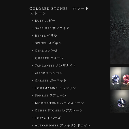
Colored Stones カラード
ストーン
Ruby ルビー
Sapphire サファイア
Beryl ベリル
Spinel スピネル
Opal オパール
Quartz クォーツ
Tanzanite タンザナイト
Zircon ジルコン
Garnet ガーネット
Tourmaline トルマリン
Sphene スフェーン
Moon Stone ムーンストーン
Other Stones レアストーン
Topaz トパーズ
Alexandrite アレキサンドライト