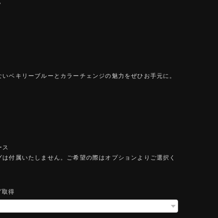
？
ないベキリーブルーとカラーチェンジの魅力をぜひお手元に。
ース
グは付属いたしません。ご希望の際はオプションよりご選択く
。
グ取得