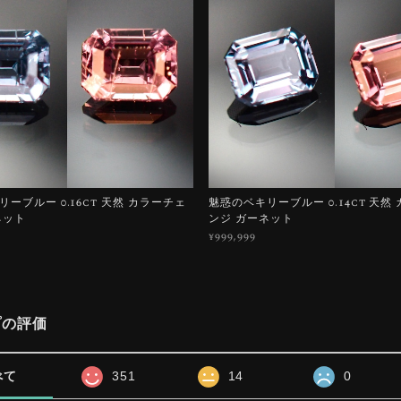
ーブルー 0.16ct 天然 カラーチェ
魅惑のベキリーブルー 0.14ct 天然
ネット
ンジ ガーネット
¥999,999
プの評価
べて
351
14
0