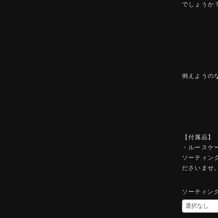
でしょうか
例えようの
【付属品】
・ルースケ
ソーティン
ださいませ
ソーティン