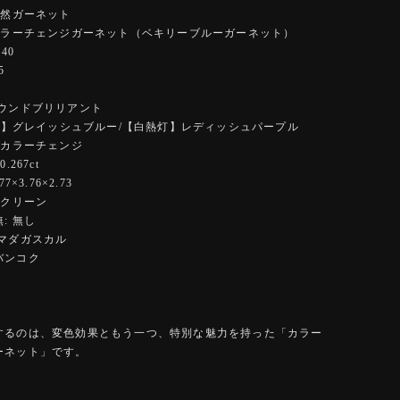
天然ガーネット
 カラーチェンジガーネット（ベキリーブルーガーネット）
40
5
ラウンドブリリアント
ED】グレイッシュブルー/【白熱灯】レディッシュパープル
 カラーチェンジ
.267ct
7×3.76×2.73
イクリーン
: 無し
:マダガスカル
バンコク
するのは、変色効果ともう一つ、特別な魅力を持った「カラー
ーネット」です。