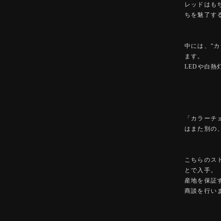
レッドはも
ちを魅了す
中には、“
ます。
LEDや白
「カラーチ
はまた別の
こちらのス
とで入手。
産地を保証
商談を行い