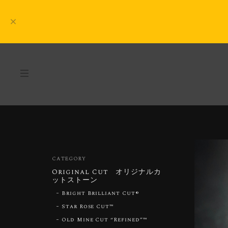
CATEGORY
Original Cut オリジナルカ
ットストーン
Bright Brilliant Cut®︎
Star Rose Cut™︎
Old Mine Cut “Refined”™︎