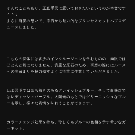
そんなこともあり、正直手元に置いておきたいというのが本音です
＾＾；
まさに断腸の思いで、原石から魅力的なプリンセスカットへプロデ
ュースしました。
こちらの個体には多少のインクルージョンを含むものの、肉眼では
ほとんど気になりません。貴重な原石のため、研磨の際にはルース
への歩留まりを極力残すように慎重に作業していただきました。
LED照明では落ち着きのあるグレイッシュブルー、そして白熱灯で
はレディッシュパープル。太陽光のもとではグリーニッシュなブル
ーも示し、様々な表情を味わうことができます。
カラーチェンジ効果を持ち、珍しくもブルーの色相を示す希少なガ
ーネット。