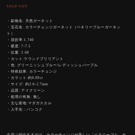
SOLD OUT
・鉱物名: 天然ガーネット
・宝石名: カラーチェンジガーネット（ベキリーブルーガーネッ
ト）
・屈折率:1.740
・硬度: 7-7.5
・比重: 3.68
・カット:ラウンドブリリアント
・色: グリーニッシュブルー/レディッシュパープル
・特殊効果: カラーチェンジ
・カラット:約0.09ct
・サイズ: 約2.6-2.7mm
・品質: アイクリーン
・処理の有無: 無し
・主な産地:マダガスカル
・入手先：バンコク
今回ご紹介するのは、カラーチェンジが美しい「ベキリーブル―ガ