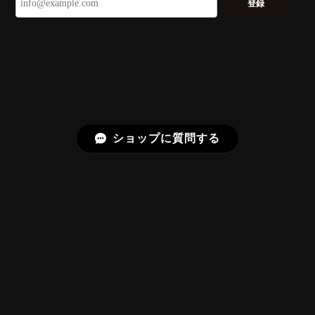
登録
がる構成で、スフェーン特有の強い分散を
やわらかく受け止めるようにしています。
長くお楽しみいただけますように。
【DISCOVERY】 Bright Brilliant Cut®︎ “145 Facets” 0.45ct Natural Sphene
2026/07/21
ショップに質問する
久しぶりに買えました。 相変わらずギラッギラで素晴
らしいです！
またお迎えいただきありがとうございま
す。スフェーンはダイヤモンドを上回る分
散を持つ石で、145面の Bright Brilliant
Cut® はその火を引き出すための面構成に
プライバシーポリシー
特定商取引法に基づく表記
しています。「ギラッギラ」は最上の褒め
言葉として受け取りました。