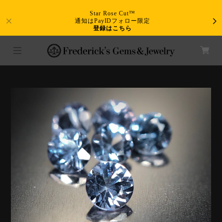
Star Rose Cut™
通知はPayIDフォロー限定
登録はこちら