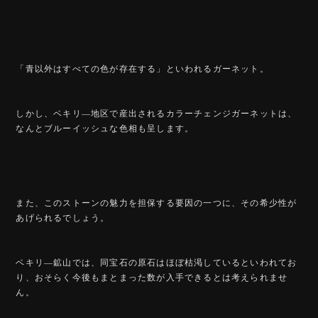
「青以外はすべての色が存在する」といわれるガーネット。
しかし、ベキリ―地区で産出されるカラーチェンジガーネットは、
なんとブルーイッシュな色相も呈します。
また、このストーンの魅力を担保する要因の一つに、その希少性が
あげられるでしょう。
ベキリ―鉱山では、同宝石の原石はほぼ枯渇しているといわれてお
り、おそらく今後もまとまった数が入手できるとは考えられませ
ん。