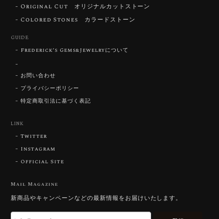
Original Cut オリジナルカットストーン
【DISCOVERY】Star Rose Cut™️ 0.87ct Natural Blue Zircon
Colored Stones カラードストーン
2026/07/23
GUIDE
Frederick’s Gems&Jewelryについて
【DISCOVERY】Star Rose Cut™️ 0.51ct Natural Sphene
お問い合わせ
2026/07/23
プライバシーポリシー
特定商取引法に基づく表記
ずっと待ち望んでいたカットを運よく購入できて嬉し
いです。 ウルウルとギラギラを一度に見ることができ
る不思議なカットだと感じました。強い煌めきだけで
LINK
はないスフェーンの新たな一面を知ることができて感
Twitter
動しております。 この度はありがとうございました。
Instagram
Official Site
お迎えいただきありがとうございます。
「ウルウルとギラギラを一度に」——まさ
Mail Magazine
にその両立を狙って設計したカットですの
新商品やキャンペーンなどの最新情報をお届けいたします。
で、そう感じていただけたことがなにより
です。Star Rose Cut™ は中心から外へ広