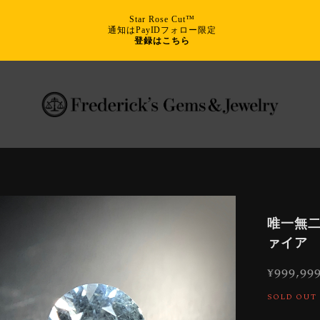
Star Rose Cut™
通知はPayIDフォロー限定
登録はこちら
唯一無二
ァイア
¥999,99
SOLD OUT