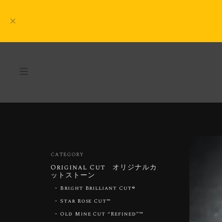
CATEGORY
Original Cut オリジナルカ
ットストーン
Bright Brilliant Cut®︎
Star Rose Cut™︎
Old Mine Cut “Refined”™︎