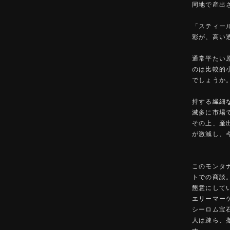
同地で産出
「スティー
彩が、高い
通常平たい
のは比較的小
でしょうか
持する繊細
滅多に市場
その上、産出
が激減し、
このモンタ
トでの商談
懇意にして
エリーマー
シーロム宝
人は疎ら、