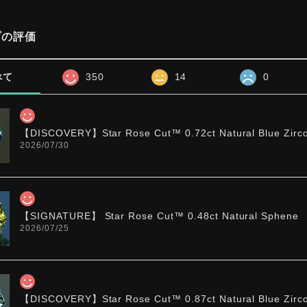
プの評価
べて
350
14
0
【DISCOVERY】Star Rose Cut™️ 0.72ct Natural Blue Zirc
2026/07/30
【SIGNATURE】 Star Rose Cut™️ 0.48ct Natural Sphene
2026/07/25
【DISCOVERY】Star Rose Cut™️ 0.87ct Natural Blue Zirc