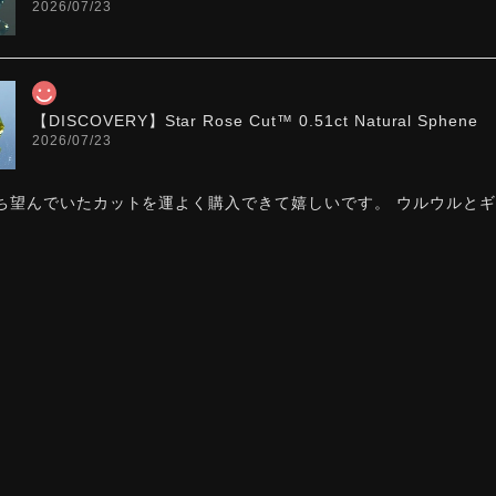
2026/07/23
【DISCOVERY】Star Rose Cut™️ 0.51ct Natural Sphene
2026/07/23
ち望んでいたカットを運よく購入できて嬉しいです。 ウルウルと
た。強い煌めきだけではないスフェーンの新たな一面を知ることが
お迎えいただきありがとうございます。「ウルウルとギラギラ
カットですので、そう感じていただけたことがなによりです。Sta
スフェーン特有の強い分散をやわらかく受け止めるようにして
【DISCOVERY】 Bright Brilliant Cut®︎ “145 Facets” 0.45ct
2026/07/21