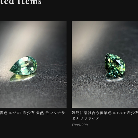
ted Items
色 0.26ct 希少石 天然 モンタナサ
妖艶に溶け合う黄翠色 0.19ct 希少
タナサファイア
¥999,999