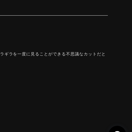
ギラギラを一度に見ることができる不思議なカットだと
できて感動しております。 この度はありがとうござい
を一度に」——まさにその両立を狙って設計した
r Rose Cut™ は中心から外へ広がる構成で、
います。長くお楽しみいただけますように。
 Natural Sphene