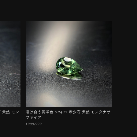
石 天然 モン
溶け合う黄翠色 0.24ct 希少石 天然 モンタナサ
ファイア
¥999,999