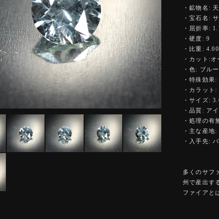
・鉱物名: 
・宝石名: 
・屈折率: 1.7
・硬度: 9
・比重: 4.00
・カット:オ
・色: ブル
・特殊効果:
・カラット: 0
・サイズ: 3.0
・品質: ア
・処理の有無
・主な産地:
・入手先: 
多くのサフ
州で産出す
ファイアと