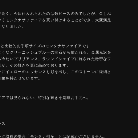
が高く、今回仕入れられたのは数ピースのみでしたが、久しぶ
いくモンタナサファイアを買い付けすることができ、大変満足
となりました。
4ctと比較的お手頃サイズのモンタナサファイアです
ようなグリーニッシュブルーの宝石から放たれる、金属光沢を
る冷たいブリリアンス。ラウンドシェイプに施された緻密なフ
列が、その輝きを更に高めております。
かにイエローのエッセンスも顔を出し、このストーンに繊細さ
印象を持たせています。
イアでは見られない、特別な輝きを是非お手元へ。
ース
ング取得の場合「モンタナ州産」とは記載がございません。