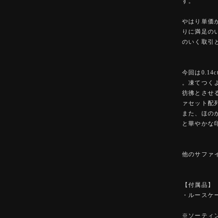
す。
やはり単価
りに満足の
のいく取引
今回は0.1
。凍てつく
彷彿とさせ
ァセット配
また、ほの
と華やかな
他のサファ
【付属品】
・ルースケ
※ソーティ