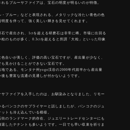
されるブルーサファイアは、宝石の明度が明るいのが特徴。
ル・ブルー」などと表現される、メタリックな冷たい青色の色
透明度を伴って、強く美しい輝きを見せてくれます。
原石で産出され、1ctを超える研磨石は非常に稀。市場に出回る
粒のものが多く、0.3ctを超えると所謂「大粒」といった印象
。
な色合いが美しく、評価の高い宝石ですが、産出量が少なく、
でも見かけることができない宝石です。
地である、モンタナ州yogo渓谷の2000年代前半から産出量
今後も豊富な流通の見通しが付かないようです。
ナサファイアを入手したのは、お馴染みとなりました、リモー
。
いるバンコクのサプライヤーと話しましたが、バンコクのジュ
ケットも冷え込んでいる模様。
石街のランドマーク的存在、ジュエリートレードセンターにも
撤退したテナントも多いようです。一日でも早い収束を祈りま