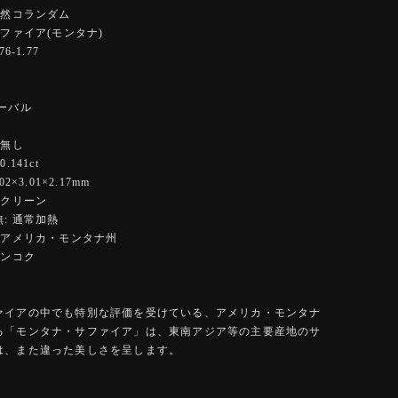
天然コランダム
サファイア(モンタナ)
6-1.77
ーバル
ー
 無し
.141ct
2×3.01×2.17mm
イクリーン
: 通常加熱
 アメリカ・モンタナ州
バンコク
ァイアの中でも特別な評価を受けている、アメリカ・モンタナ
る「モンタナ・サファイア」は、東南アジア等の主要産地のサ
は、また違った美しさを呈します。