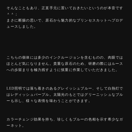
そんなこともあり、正直手元に置いておきたいというのが本音です
＾＾；
まさに断腸の思いで、原石から魅力的なプリンセスカットへプロデ
ュースしました。
こちらの個体には多少のインクルージョンを含むものの、肉眼では
ほとんど気になりません。貴重な原石のため、研磨の際にはルース
への歩留まりを極力残すように慎重に作業していただきました。
LED照明では落ち着きのあるグレイッシュブルー、そして白熱灯で
はレディッシュパープル。太陽光のもとではグリーニッシュなブル
ーも示し、様々な表情を味わうことができます。
カラーチェンジ効果を持ち、珍しくもブルーの色相を示す希少なガ
ーネット。