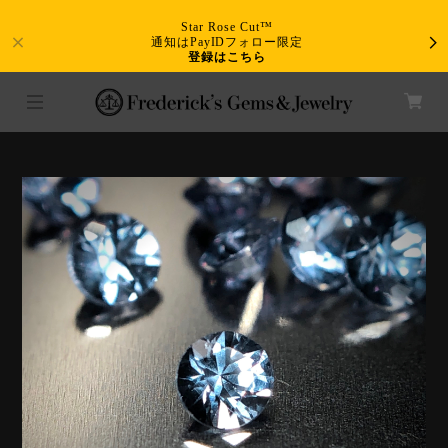
Star Rose Cut™
通知はPayIDフォロー限定
登録はこちら