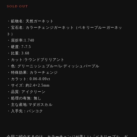
SOLD OUT
・鉱物名: 天然ガーネット
・宝石名: カラーチェンジガーネット（ベキリーブルーガーネッ
ト）
・屈折率:1.740
・硬度: 7-7.5
・比重: 3.68
・カット:ラウンドブリリアント
・色: グリーニッシュブルー/レディッシュパープル
・特殊効果: カラーチェンジ
・カラット: 0.06-0.09ct
・サイズ: 約2.4×2.5mm
・品質: アイクリーン
・処理の有無: 無し
・主な産地:マダガスカル
・入手先：バンコク
今回ご紹介するのは、カラーチェンジが美しい「ベキリーブル―ガ