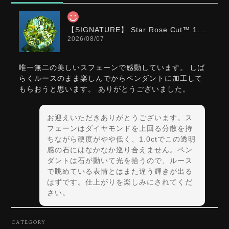
【SIGNATURE】 Star Rose Cut™️ 1.0ct Natural Green Sphene
2026/08/07
唯一無二の美しいスフェーンで感動しています。 しば
らくルースのまま楽しんでからペンダントに加工して
もらおうと思います。 ありがとうございました。
お迎えいただきありがとうございます。ス
フェーンはダイヤモンドを上回る分散を持
ちながら硬度がやや低く、1.0ctでこの透明
感の石にはなかなか巡り合えません。ペン
ダントは石が動いて光を拾うので、ルース
で眺めている表情とはまた違う輝きが出る
はずです。仕上がりを楽しみにされてくだ
さい。
CATEGORY