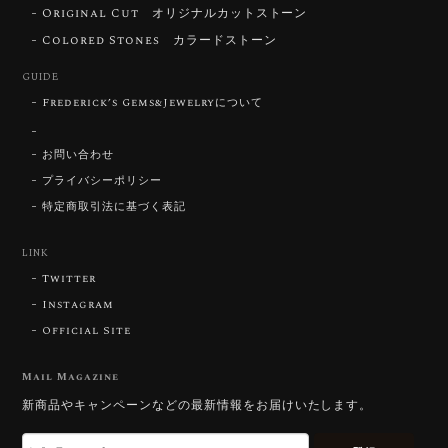
Original Cut オリジナルカットストーン
【DISCOVERY】Star Rose Cut™️ 0.72ct Natural Blue Zircon
Colored Stones カラードストーン
2026/07/30
GUIDE
Frederick’s Gems&Jewelryについて
【SIGNATURE】 Star Rose Cut™️ 0.48ct Natural Sphene
2026/07/25
お問い合わせ
プライバシーポリシー
特定商取引法に基づく表記
【DISCOVERY】Star Rose Cut™️ 0.87ct Natural Blue Zircon
LINK
2026/07/23
Twitter
Instagram
Official Site
【DISCOVERY】Star Rose Cut™️ 0.51ct Natural Sphene
2026/07/23
Mail Magazine
新商品やキャンペーンなどの最新情報をお届けいたします。
ずっと待ち望んでいたカットを運よく購入できて嬉し