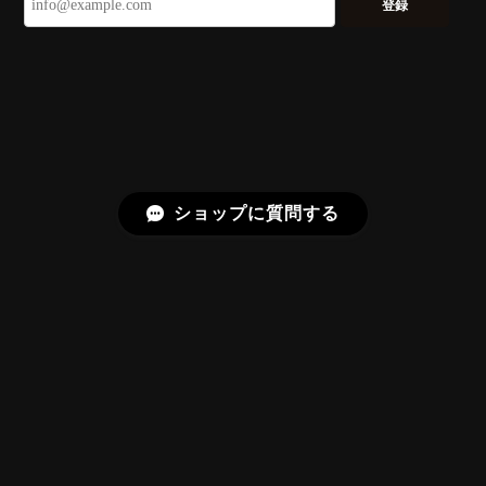
いです。 ウルウルとギラギラを一度に見ることができ
登録
る不思議なカットだと感じました。強い煌めきだけで
はないスフェーンの新たな一面を知ることができて感
動しております。 この度はありがとうございました。
お迎えいただきありがとうございます。
「ウルウルとギラギラを一度に」——まさ
にその両立を狙って設計したカットですの
で、そう感じていただけたことがなにより
ショップに質問する
です。Star Rose Cut™ は中心から外へ広
がる構成で、スフェーン特有の強い分散を
やわらかく受け止めるようにしています。
長くお楽しみいただけますように。
【DISCOVERY】 Bright Brilliant Cut®︎ “145 Facets” 0.45ct Natural Sphene
プライバシーポリシー
特定商取引法に基づく表記
2026/07/21
久しぶりに買えました。 相変わらずギラッギラで素晴