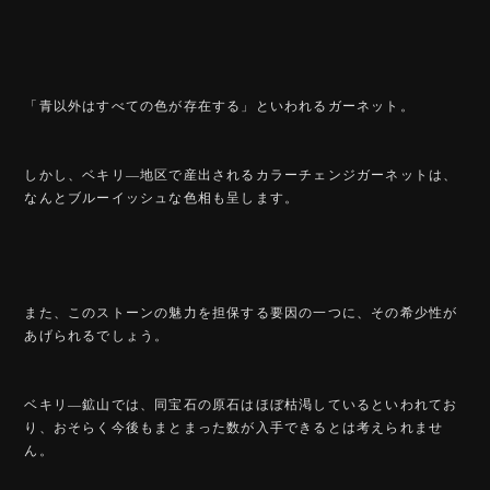
「青以外はすべての色が存在する」といわれるガーネット。
しかし、ベキリ―地区で産出されるカラーチェンジガーネットは、
なんとブルーイッシュな色相も呈します。
また、このストーンの魅力を担保する要因の一つに、その希少性が
あげられるでしょう。
ベキリ―鉱山では、同宝石の原石はほぼ枯渇しているといわれてお
り、おそらく今後もまとまった数が入手できるとは考えられませ
ん。