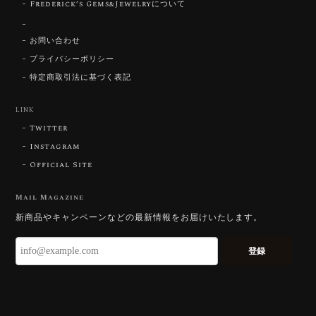
Frederick’s Gems&Jewelryについて
【SIGNATURE】 Star Rose Cut™️ 0.48ct Natural Sphene
2026/07/25
お問い合わせ
プライバシーポリシー
特定商取引法に基づく表記
【DISCOVERY】Star Rose Cut™️ 0.87ct Natural Blue Zircon
LINK
2026/07/23
Twitter
Instagram
Official Site
【DISCOVERY】Star Rose Cut™️ 0.51ct Natural Sphene
2026/07/23
Mail Magazine
新商品やキャンペーンなどの最新情報をお届けいたします。
ずっと待ち望んでいたカットを運よく購入できて嬉し
いです。 ウルウルとギラギラを一度に見ることができ
登録
る不思議なカットだと感じました。強い煌めきだけで
はないスフェーンの新たな一面を知ることができて感
動しております。 この度はありがとうございました。