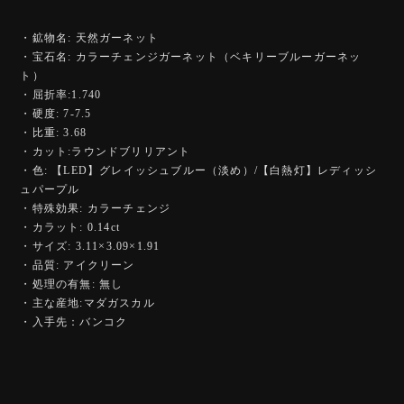
・鉱物名: 天然ガーネット
・宝石名: カラーチェンジガーネット（ベキリーブルーガーネッ
ト）
・屈折率:1.740
・硬度: 7-7.5
・比重: 3.68
・カット:ラウンドブリリアント
・色: 【LED】グレイッシュブルー（淡め）/【白熱灯】レディッシ
ュパープル
・特殊効果: カラーチェンジ
・カラット: 0.14ct
・サイズ: 3.11×3.09×1.91
・品質: アイクリーン
・処理の有無: 無し
・主な産地:マダガスカル
・入手先：バンコク