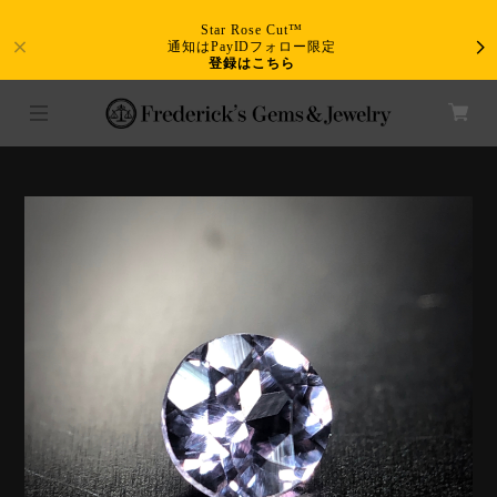
Star Rose Cut™
通知はPayIDフォロー限定
登録はこちら