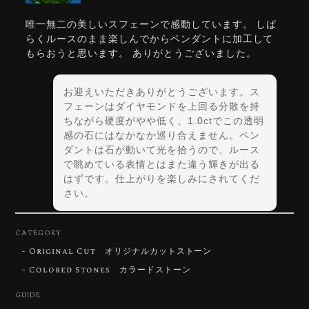
唯一無二の美しいスフェーンで感動しています。 しば
らくルースのまま楽しんでからペンダントに加工して
もらおうと思います。 ありがとうございました。
お迎えいただきありがとうございます。ス
フェーンはダイヤモンドを上回る分散を持
ちながら硬度がやや低く、1.0ctでこの透明
感の石にはなかなか巡り合えません。ペン
ダントは石が動いて光を拾うので、ルース
で眺めている表情とはまた違う輝きが出る
はずです。仕上がりを楽しみにされてくだ
さい。
CATEGORY
Original Cut オリジナルカットストーン
【DISCOVERY】Star Rose Cut™️ 0.72ct Natural Blue Zircon
Colored Stones カラードストーン
2026/07/30
GUIDE