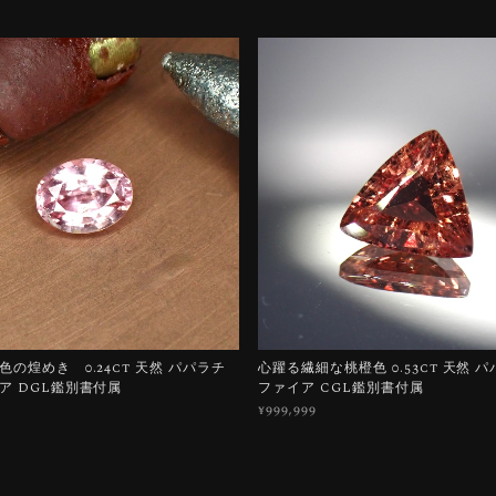
の煌めき 0.24ct 天然 パパラチ
心躍る繊細な桃橙色 0.53ct 天然 
ア DGL鑑別書付属
ファイア CGL鑑別書付属
¥999,999