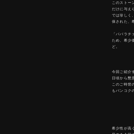
このストー
だけに与え
では珍しく
保された、
「パパラチ
ため、希少
ど。
今回ご紹介
日頃から懇
このご時世
もバンコク
希少性が高