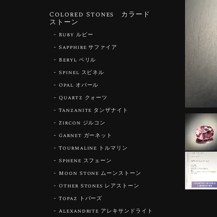
Colored Stones カラード
ストーン
Ruby ルビー
Sapphire サファイア
Beryl ベリル
Spinel スピネル
Opal オパール
Quartz クォーツ
Tanzanite タンザナイト
Zircon ジルコン
Garnet ガーネット
Tourmaline トルマリン
Sphene スフェーン
Moon Stone ムーンストーン
Other Stones レアストーン
Topaz トパーズ
Alexandrite アレキサンドライト