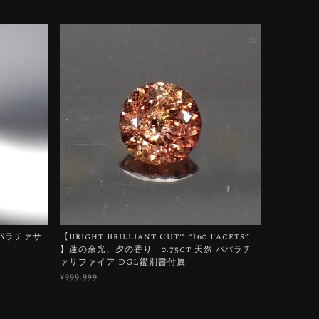
パパラチァサ
【Bright Brilliant Cut™️ “160 Facets”
】蓮の余光、夕の香り 0.75ct 天然 パパラチ
ァサファイア DGL鑑別書付属
¥999,999