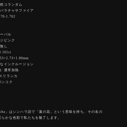
天然コランダム
パパラチャサファイア
0-1.762
オーバル
ンジピンク
 無し
161ct
3×2.73×1.80mm
細なインクルージョン
: 通常加熱
:スリランカ
バンコク
radscha」はシンハラ語で「蓮の花」という意味を持ち、その名の
柔らかな色彩で私たちを魅了します。