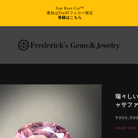
Star Rose Cut™
通知はPayIDフォロー限定
登録はこちら
瑞々しい
ャサファ
¥999,99
SOLD OUT