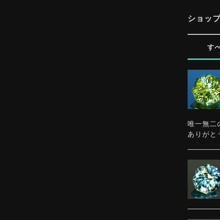
ショッ
す
唯一無二
ありがと