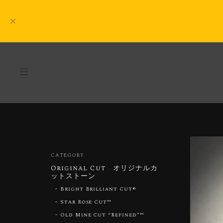
CATEGORY
Original Cut オリジナルカ
ットストーン
Bright Brilliant Cut®︎
Star Rose Cut™︎
Old Mine Cut “Refined”™︎