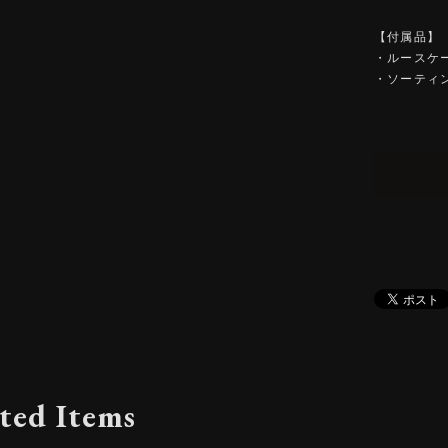
【付属品】
・ルースケ
・ソーティ
ted Items