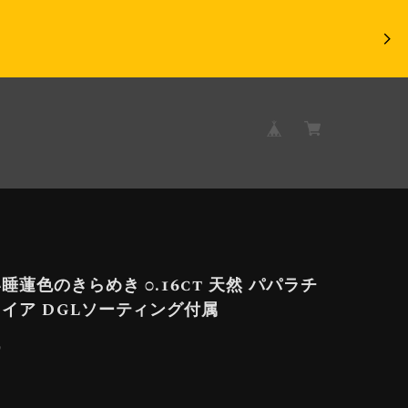
睡蓮色のきらめき 0.16ct 天然 パパラチ
イア DGLソーティング付属
9