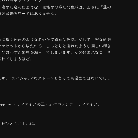
のパパラチァサファイア。
を溶かし込んだような、複雑かつ繊細な色味は、まさに「蓮の
形容出来るワードはありません。
面に咲く睡蓮のような鮮やかで繊細な色味。そして丁寧な研磨
ファセットから放たれる、しっとりと濡れたような麗しい輝き
たび思わずため息を漏らしてしまいます。その類まれな美しさ
忘れてしまうほど。
たす、”スペシャル”なストーンと言っても過言ではないでしょ
f Sapphire（サファイアの王）」パパラチァ・サファイア。
、ぜひともお手元に。