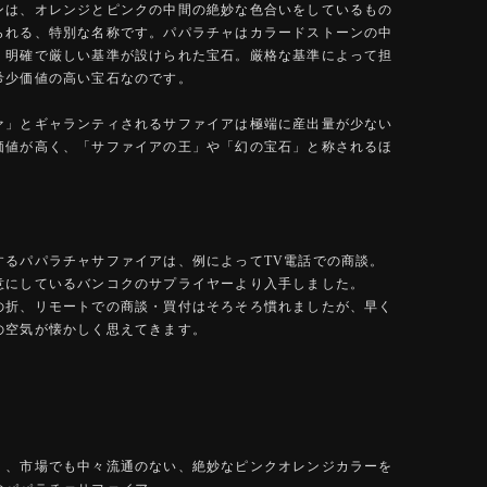
ンは、オレンジとピンクの中間の絶妙な色合いをしているもの
られる、特別な名称です。パパラチャはカラードストーンの中
、明確で厳しい基準が設けられた宝石。厳格な基準によって担
希少価値の高い宝石なのです。
ァ」とギャランティされるサファイアは極端に産出量が少ない
価値が高く、「サファイアの王」や「幻の宝石」と称されるほ
するパパラチャサファイアは、例によってTV電話での商談。
意にしているバンコクのサプライヤーより入手しました。
の折、リモートでの商談・買付はそろそろ慣れましたが、早く
の空気が懐かしく思えてきます。
く、市場でも中々流通のない、絶妙なピンクオレンジカラーを