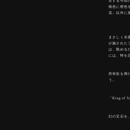
呈する今回
桃色に橙色
花」以外に
まさしく水
が施された
は、眺める
には、時を
所有欲を満
う。
「King o
幻の宝石を