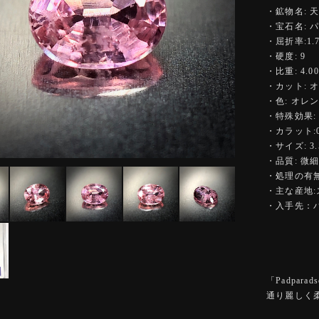
・鉱物名: 
・宝石名: 
・屈折率:1.77
・硬度: 9
・比重: 4.00
・カット: 
・色: オレ
・特殊効果:
・カラット:0.
・サイズ: 3.5
・品質: 微
・処理の有無
・主な産地
・入手先：
「Padpa
通り麗しく