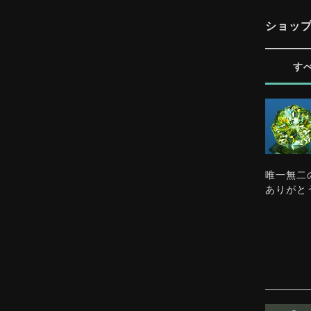
ショッ
す
唯一無二
ありがと