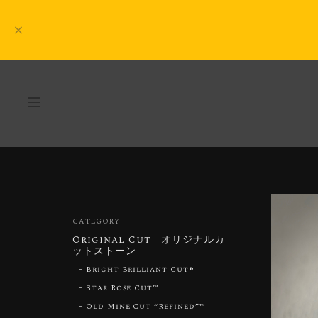
CATEGORY
Original Cut オリジナルカ
ットストーン
Bright Brilliant Cut®︎
Star Rose Cut™︎
Old Mine Cut “Refined”™︎