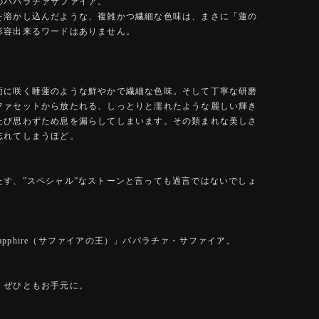
のパパラチァサファイア。
を溶かし込んだような、複雑かつ繊細な色味は、まさに「蓮の
形容出来るワードはありません。
面に咲く睡蓮のような鮮やかで繊細な色味。そして丁寧な研磨
ファセットから放たれる、しっとりと濡れたような麗しい輝き
たび思わずため息を漏らしてしまいます。その類まれな美しさ
忘れてしまうほど。
たす、”スペシャル”なストーンと言っても過言ではないでしょ
f Sapphire（サファイアの王）」パパラチァ・サファイア。
、ぜひともお手元に。