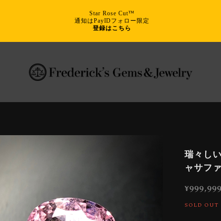
Star Rose Cut™
通知はPayIDフォロー限定
登録はこちら
瑞々しい
ャサファ
¥999,99
SOLD OUT