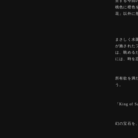
呈する今回
桃色に橙色
花」以外に
まさしく水
が施された
は、眺める
には、時を
所有欲を満
う。
「King o
幻の宝石を