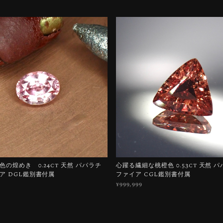
の煌めき 0.24ct 天然 パパラチ
心躍る繊細な桃橙色 0.53ct 天然 
ア DGL鑑別書付属
ファイア CGL鑑別書付属
¥999,999