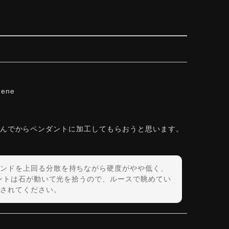
hene
しんでからペンダントに加工してもらおうと思います。
ンドを上回る分散を持ちながら硬度がやや低く、
ダントは石が動いて光を拾うので、ルースで眺めてい
されてください。