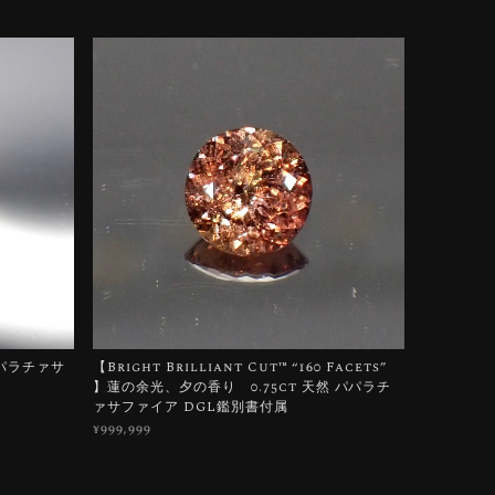
パパラチァサ
【Bright Brilliant Cut™️ “160 Facets”
】蓮の余光、夕の香り 0.75ct 天然 パパラチ
ァサファイア DGL鑑別書付属
¥999,999