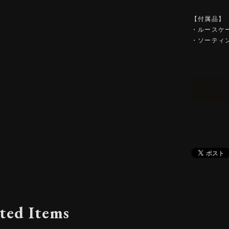
【付属品】
・ルースケ
・ソーティ
ted Items