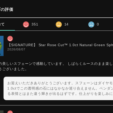
プの評価
べて
351
14
0
【SIGNATURE】 Star Rose Cut™️ 1.0ct Natural Green Sp
2026/08/07
の美しいスフェーンで感動しています。 しばらくルースのまま楽
うございました。
お迎えいただきありがとうございます。スフェーンはダイヤモ
1.0ctでこの透明感の石にはなかなか巡り合えません。ペン
る表情とはまた違う輝きが出るはずです。仕上がりを楽しみに