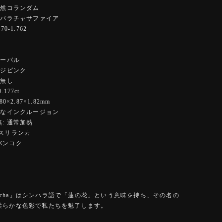
天然コランダム
パパラチャサファイア
0-1.762
オーバル
ンジピンク
 無し
177ct
0×2.87×1.82mm
細なインクルージョン
: 通常加熱
:スリランカ
バンコク
radscha」はシンハラ語で「蓮の花」という意味を持ち、その名の
柔らかな色彩で私たちを魅了します。