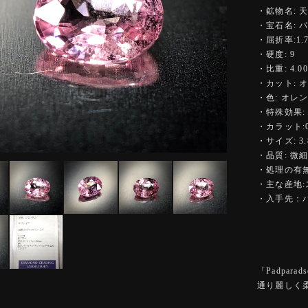
・鉱物名: 
・宝石名: 
・屈折率:1.77
・硬度: 9
・比重: 4.00
・カット: 
・色: オレ
・特殊効果:
・カラット:0.
・サイズ: 3.8
・品質: 微
・処理の有無
・主な産地
・入手先：
「Padpa
通り麗しく