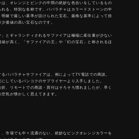
ンは、オレンジとピンクの中間の絶妙な色合いをしているもの
られる、特別な名称です。パパラチャはカラードストーンの中
、明確で厳しい基準が設けられた宝石。厳格な基準によって担
希少価値の高い宝石なのです。
ァ」とギャランティされるサファイアは極端に産出量が少ない
価値が高く、「サファイアの王」や「幻の宝石」と称されるほ
するパパラチャサファイアは、例によってTV電話での商談。
意にしているバンコクのサプライヤーより入手しました。
の折、リモートでの商談・買付はそろそろ慣れましたが、早く
の空気が懐かしく思えてきます。
く、市場でも中々流通のない、絶妙なピンクオレンジカラーを