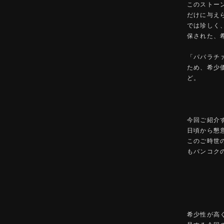
このストー
だけに与え
では珍しく
保された、
「パパラチ
ため、希少
ど。
今回ご紹介
日頃から懇
このご時世
もバンコク
希少性が高