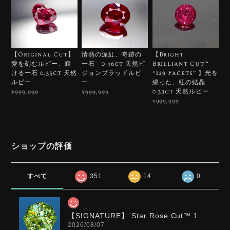
【Original Cut】
情熱の深紅、奇跡の
【Bright
愛を刻むルビー、輝
一石 0.46ct 天然ピ
Brilliant Cut™️
ける一石 0.35ct 天然
ジョンブラッドルビ
“129 Facets” 】光を
ルビー
ー
纏った、紅の結晶
0.33ct 天然ルビー
¥999,999
¥999,999
¥999,999
ショップの評価
すべて
351
14
0
【SIGNATURE】 Star Rose Cut™️ 1.0ct Natural Green Sphene
2026/08/07