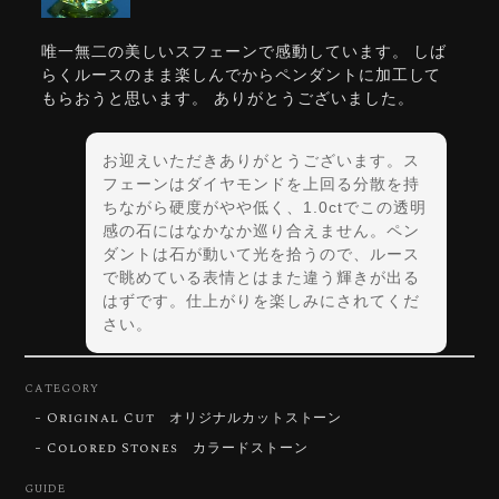
唯一無二の美しいスフェーンで感動しています。 しば
らくルースのまま楽しんでからペンダントに加工して
もらおうと思います。 ありがとうございました。
お迎えいただきありがとうございます。ス
フェーンはダイヤモンドを上回る分散を持
ちながら硬度がやや低く、1.0ctでこの透明
感の石にはなかなか巡り合えません。ペン
ダントは石が動いて光を拾うので、ルース
で眺めている表情とはまた違う輝きが出る
はずです。仕上がりを楽しみにされてくだ
さい。
CATEGORY
Original Cut オリジナルカットストーン
【DISCOVERY】Star Rose Cut™️ 0.72ct Natural Blue Zircon
Colored Stones カラードストーン
2026/07/30
GUIDE