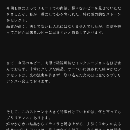
今回も例によってリモートでの商談。様々なルビーを見せていただ
きましたが、私が一瞬にして心を奪われた、特に魅力的なストーン
をセレクト。
品質が高く、決して安い仕入れにはなりませんでしたが、自信を持
ってご紹介出来るルビーに出逢えたと自負しております。
さて、今回のルビー、肉眼で確認可能なインクルージョンをほぼ含
んでおらず、非常にクリアな結晶。オーバルに施された細やかなフ
ァセットは、光の流出を許さず、取り込んだ光のほぼ全てをブリリ
アンスへ変えております。
そして、このストーンを大きく特徴付けているのは、何と言っても
ブリリアンスにあります。
鮮やかな赤い結晶からメラメラと湧き上がる、力強く生命力のある
緋色のブリリアンスは、見る者全てを魅了し、心を奪うことは間違