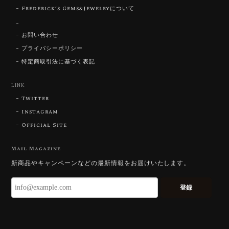
Frederick’s Gems&Jewelryについて
【SIGNATURE】 Star Rose Cut™️ 0.48ct Natural Sphene
2026/07/25
お問い合わせ
プライバシーポリシー
特定商取引法に基づく表記
【DISCOVERY】Star Rose Cut™️ 0.87ct Natural Blue Zircon
LINK
2026/07/23
Twitter
Instagram
Official Site
【DISCOVERY】Star Rose Cut™️ 0.51ct Natural Sphene
2026/07/23
Mail Magazine
新商品やキャンペーンなどの最新情報をお届けいたします。
ずっと待ち望んでいたカットを運よく購入できて嬉し
いです。 ウルウルとギラギラを一度に見ることができ
登録
る不思議なカットだと感じました。強い煌めきだけで
はないスフェーンの新たな一面を知ることができて感
動しております。 この度はありがとうございました。