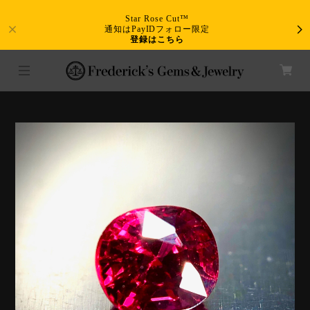
Star Rose Cut™
通知はPayIDフォロー限定
登録はこちら