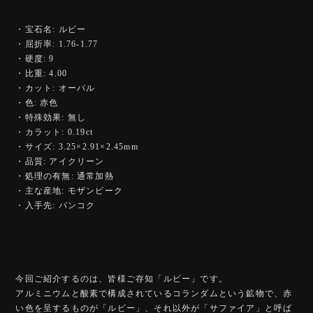
・宝石名: ルビー
・屈折率: 1.76-1.77
・硬度: 9
・比重: 4.00
・カット: オーバル
・色: 赤色
・特殊効果: 無し
・カラット: 0.19ct
・サイズ: 3.25×2.91×2.45mm
・品質: アイクリーン
・処理の有無: 通常加熱
・主な産地: モザンビーク
・入手先: バンコク
今回ご紹介するのは、皆様ご存知「ルビー」です。
アルミニウムと酸素で構成されているコランダムという鉱物で、赤
い色を呈するものが「ルビー」、それ以外が「サファイア」と呼ば