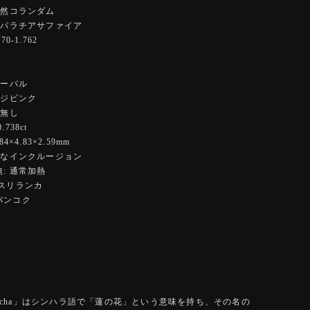
天然コランダム
パパラチアサファイア
0-1.762
オーバル
ンジピンク
 無し
738ct
4×4.83×2.59mm
細なインクルージョン
: 通常加熱
:スリランカ
バンコク
radscha」はシンハラ語で「蓮の花」という意味を持ち、その名の