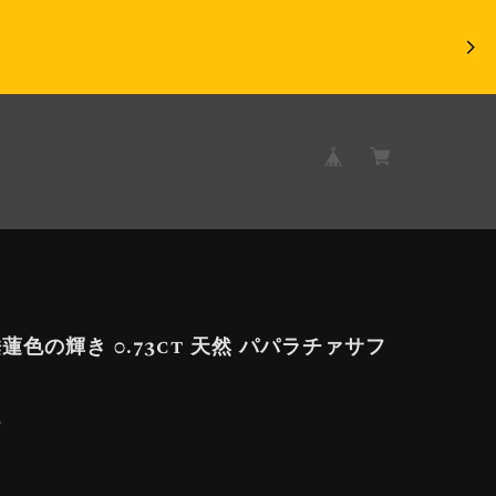
蓮色の輝き 0.73ct 天然 パパラチァサフ
9