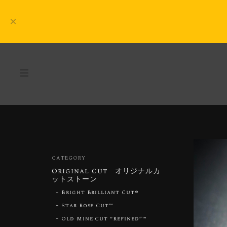
CATEGORY
Original Cut オリジナルカ
ットストーン
Bright Brilliant Cut®︎
Star Rose Cut™︎
Old Mine Cut “Refined”™︎