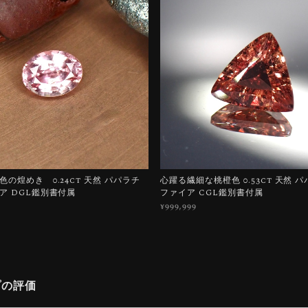
の煌めき 0.24ct 天然 パパラチ
心躍る繊細な桃橙色 0.53ct 天然 
ア DGL鑑別書付属
ファイア CGL鑑別書付属
¥999,999
プの評価