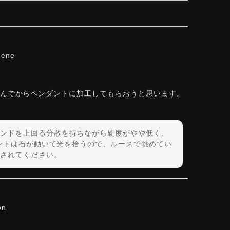
hene
しんでからペンダントに加工してもらおうと思います。
ンドを上回る分散を持ちながら硬度がやや低く、
ダントは石が動いて光を拾うので、ルースで眺めてい
されてください。
on