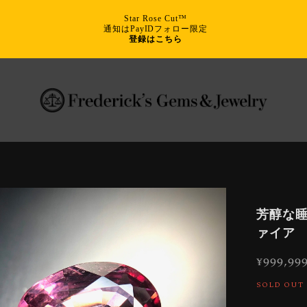
Star Rose Cut™
通知はPayIDフォロー限定
登録はこちら
芳醇な睡
ァイア
¥999,99
SOLD OUT