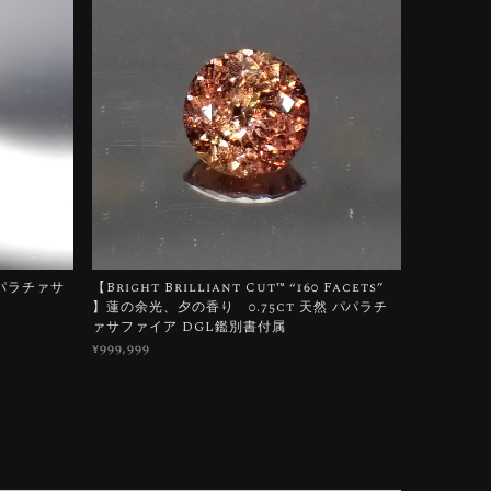
パパラチァサ
【Bright Brilliant Cut™️ “160 Facets”
】蓮の余光、夕の香り 0.75ct 天然 パパラチ
ァサファイア DGL鑑別書付属
¥999,999