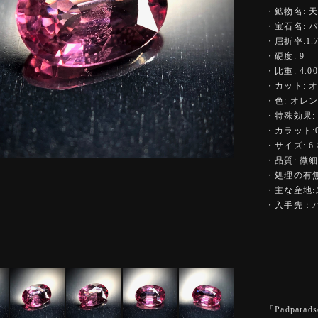
・鉱物名: 
・宝石名: 
・屈折率:1.77
・硬度: 9
・比重: 4.00
・カット: 
・色: オレ
・特殊効果:
・カラット:0.
・サイズ: 6.8
・品質: 微
・処理の有無
・主な産地
・入手先：
「Padpa