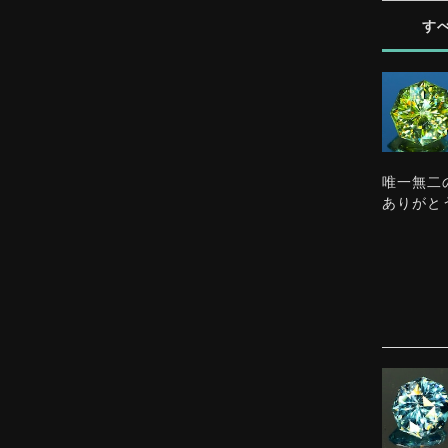
す
唯一無二
ありがと