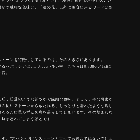
、ピンク:オレンジが6:4ほどです。桃色に橙色を溶かし込んだ
雑かつ繊細な色味は、「蓮の花」以外に形容出来るワードはあ
ストーンを特徴付けているのは、その大きさにあります。
パパラチアは0.1-0.3ctが多い中、こちらは0.738ctと1ctに
一石。
に咲く睡蓮のような鮮やかで繊細な色味。そして丁寧な研磨が
形の良いストーンから放たれる、しっとりと濡れたような麗し
眺めるたび思わずため息を漏らしてしまいます。その類まれな
、時を忘れてしまうほどです。
たす、”スペシャル”なストーンと言っても過言ではないでしょ