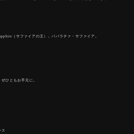
f Sapphire（サファイアの王）」パパラチァ・サファイア。
、ぜひともお手元に。
ース