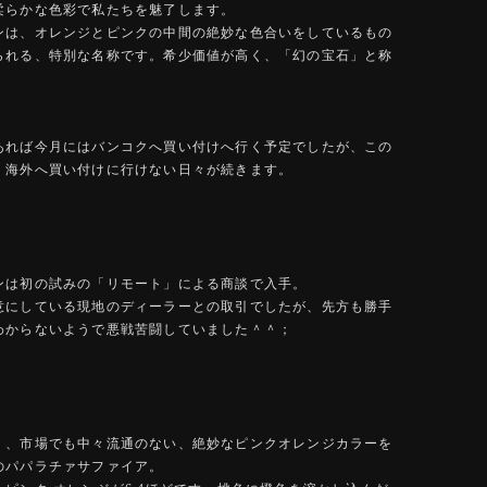
柔らかな色彩で私たちを魅了します。
ンは、オレンジとピンクの中間の絶妙な色合いをしているもの
られる、特別な名称です。希少価値が高く、「幻の宝石」と称
。
あれば今月にはバンコクへ買い付けへ行く予定でしたが、この
、海外へ買い付けに行けない日々が続きます。
ンは初の試みの「リモート」による商談で入手。
意にしている現地のディーラーとの取引でしたが、先方も勝手
わからないようで悪戦苦闘していました＾＾；
く、市場でも中々流通のない、絶妙なピンクオレンジカラーを
のパパラチァサファイア。