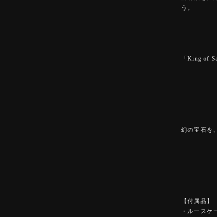
う。
「King o
幻の宝石を
【付属品】
・ルースケ