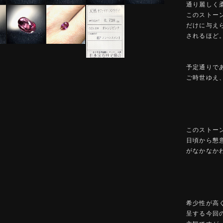
通り麗しく
このストー
だけに与え
されるほど
予定通りで
ご時世ゆえ
このストー
日頃から懇
がなかなか
希少性が高
呈する今回